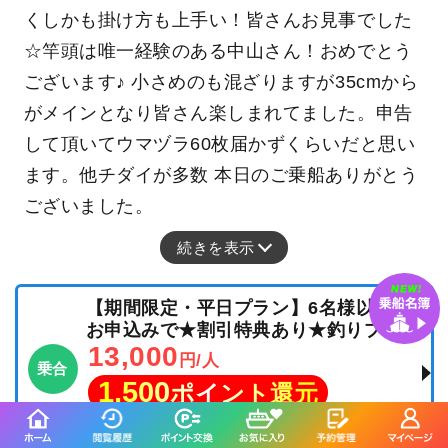
くしかも掛け方も上手い！皆さんお見事でした
☆竿頭は唯一経験のある中山さん！おめでとう
ございます♪ 小さめのも混ざりますが35cmから
がメインとなり皆さん楽しまれてました。申告
して頂いてウマヅラ60枚届かずくらいだと思い
ます。他チダイが多数 本日のご乗船ありがとう
ございました。
続きを表示
【期間限定・平日プラン】6名様以上の
お申込みで★割引特典あり★釣りプラン
13,000
円/人
乗合
1,500
ポイント還元
マダイ
ハマチ（ブリ）