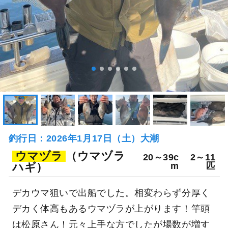
釣行日：2026年1月17日（土）大潮
ウマヅラ
（ウマヅラ
20～39c
2～11
ハギ）
m
匹
デカウマ狙いで出船でした。相変わらず分厚く
デカく体高もあるウマヅラが上がります！竿頭
は松原さん！元々上手な方でしたが場数が増す