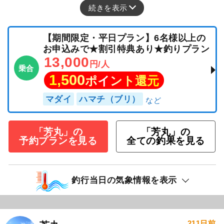
続きを表示
【期間限定・平日プラン】6名様以上の
お申込みで★割引特典あり★釣りプラン
13,000
円/人
乗合
1,500
ポイント還元
マダイ
ハマチ（ブリ）
「芳丸」の
「芳丸」の
予約プランを見る
全ての釣果を見る
釣行当日の気象情報を表示
211日前