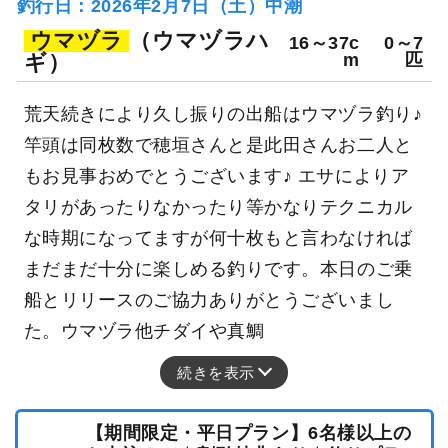
釣行日：2026年2月7日（土）中潮
ウマヅラ
（ウマヅラハ
16～37c
0～7
ギ）
m
匹
荒天続きにより久し振りの出船はウマヅラ釣り♪
竿頭は同枚数で穂垣さんと是此田さんお二人と
もお見事おめでとうございます♪ エサによりア
タリがあったりなかったり等かなりテクニカル
な時期になってますが何十枚もと言わなければ
まだまだ十分に楽しめる釣りです。本日のご乗
船とリリースのご協力ありがとうございまし
た。ウマヅラ他チダイや真鯛
続きを表示
【期間限定・平日プラン】6名様以上の