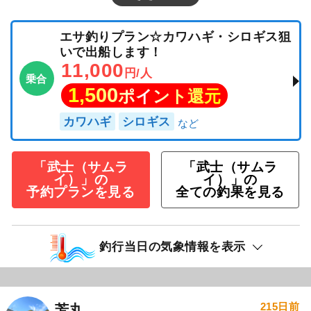
エサ釣りプラン☆カワハギ・シロギス狙
いで出船します！
11,000
円/人
乗合
1,500
ポイント還元
カワハギ
シロギス
「武士（サムラ
「武士（サムラ
イ）」の
イ）」の
予約プランを見る
全ての釣果を見る
釣行当日の気象情報を表示
215日前
芳丸