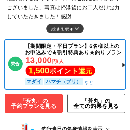
ございました。写真は帰港後にお二人だけ協力
していただきました！感謝
続きを表示
【期間限定・平日プラン】6名様以上の
お申込みで★割引特典あり★釣りプラン
13,000
円/人
乗合
1,500
ポイント還元
マダイ
ハマチ（ブリ）
「芳丸」の
「芳丸」の
予約プランを見る
全ての釣果を見る
釣行当日の気象情報を表示