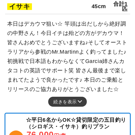
合計1
イサキ
45cm
匹
本日はデカウマ狙い☆ 竿頭は出だしから絶好調
の中野さん！今日イチは殆どの方がデカウマ！
皆さんおめでとうございますね♪そしてオースト
ラリアから参戦のMr.Martinnよく釣ってました♪
初挑戦で日本語もわからなくてGarcia姉さんカ
タコトの英語でサポート笑 皆さん最後まで楽し
まれてたようで良かったです♪ 本日のご乗船と
リリースのご協力ありがとうございました☆
続きを表示
☆平日6名からOK☆貸切限定の五目釣り
（シロギス・イサキ）釣りプラン
76,000