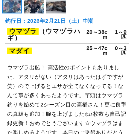
釣行日：2026年2月21日（土）中潮
ウマヅラ
（ウマヅラハ
20～38c
1～9
ギ）
m
匹
25～47c
0～3
マダイ
m
匹
ウマヅラ出船！ 高活性のポイントもありまし
た。アタリがない（アタリはあったはずですが
笑）ので上げるとエサが全てなくなってる！な
んて事が多くあったようです。竿頭はウマヅラ
釣りを始めて2シーズン目の高橋さん！更に良型
の真鯛も追加！腕を上げましたね♪枚数も自己記
録更新！おめでとうございます☆ウマヅラはま
だ楽しめるようです。本日のご乗船ありがとう