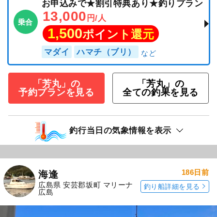
お申込みで★割引特典あり★釣りプラン
13,000
円/人
乗合
1,500
ポイント還元
マダイ
ハマチ（ブリ）
「芳丸」の
「芳丸」の
予約プランを見る
全ての釣果を見る
釣行当日の気象情報を表示
186日前
海逢
広島県 安芸郡坂町 マリーナ
釣り船詳細を見る
広島