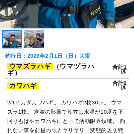
釣行日：2026年2月1日（日）大潮
ウマズラハギ
（ウマヅラハ
合計1
ギ）
匹
合計2
カワハギ
匹
2/1イカダカワハギ。 カワハギ2枚30㎝。 ウマ
ズラ1枚。 寒波の影響で朝方は水温が10度を下
回りもはやカワハギにとって活動限界領域。 釣
れない事を前提の限界ギリギリ、変態的攻防戦