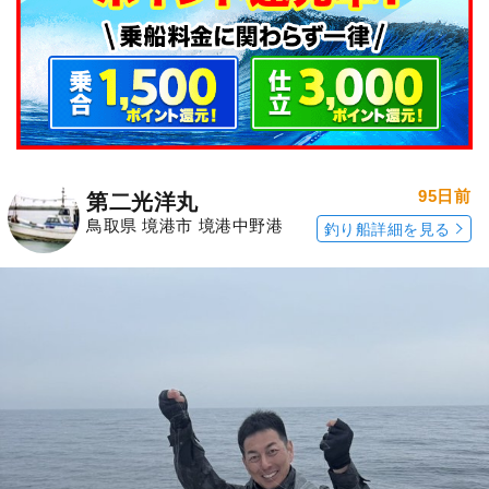
95日前
第二光洋丸
鳥取県 境港市 境港中野港
釣り船詳細を見る