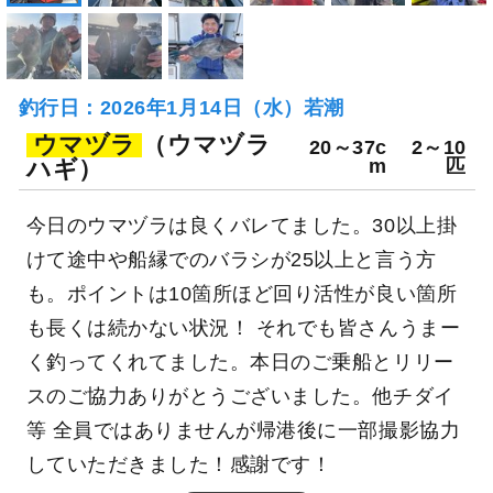
釣行日：2026年1月14日（水）若潮
ウマヅラ
（ウマヅラ
20～37c
2～10
ハギ）
m
匹
今日のウマヅラは良くバレてました。30以上掛
けて途中や船縁でのバラシが25以上と言う方
も。ポイントは10箇所ほど回り活性が良い箇所
も長くは続かない状況！ それでも皆さんうまー
く釣ってくれてました。本日のご乗船とリリー
スのご協力ありがとうございました。他チダイ
等 全員ではありませんが帰港後に一部撮影協力
していただきました！感謝です！