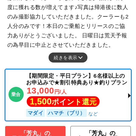
度に獲れる数が増えてます♪写真は帰港後に数人
のみ撮影協力していただきました。クーラーも2
人分のみです！本日のご乗船とリリースのご協
力ありがとうございました。 日曜日は荒天予報
の為早目に中止とさせていただきました。
続きを表示
【期間限定・平日プラン】6名様以上の
お申込みで★割引特典あり★釣りプラン
13,000
円/人
乗合
1,500
ポイント還元
マダイ
ハマチ（ブリ）
「芳丸」の
「芳丸」の