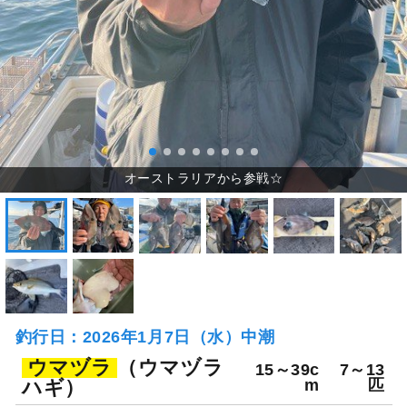
釣行日：2026年1月7日（水）中潮
ウマヅラ
（ウマヅラ
15～39c
7～13
ハギ）
m
匹