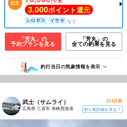
円/隻
仕立
3,000
ポイント還元
シロギス
イサキ
「芳丸」の
「芳丸」の
予約プランを見る
全ての釣果を見る
釣行当日の気象情報を表示
214日前
武士（サムライ）
広島県 三原市 幸崎西漁港
釣り船詳細を見る