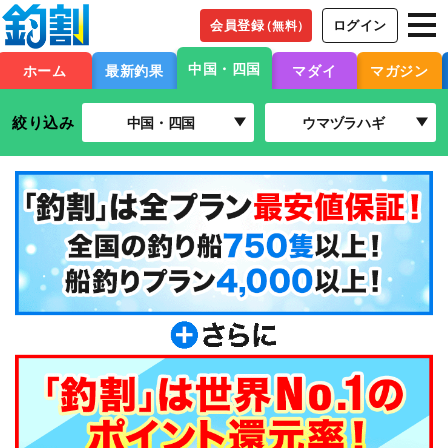
会員登録
ログイン
（無料）
中国・四国
ホーム
最新釣果
マダイ
マガジン
絞り込み
中国・四国
ウマヅラハギ