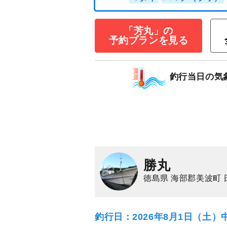
お申込みで★割
13,000
円/人
乗合
「芳丸」の
1,500
ポイン
予約プランを見る
マダイ
ハマチ（ブ
釣行当日の気
勝丸
徳島県 海部郡美波町 
釣行日：2026年8月1日（土）