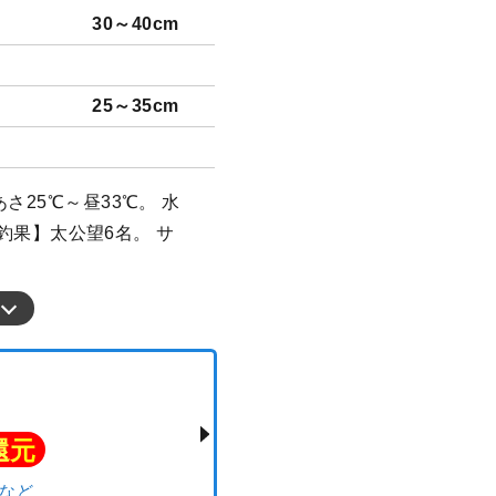
30～40cm
25～35cm
さ25℃～昼33℃。 水
【釣果】太公望6名。 サ
。