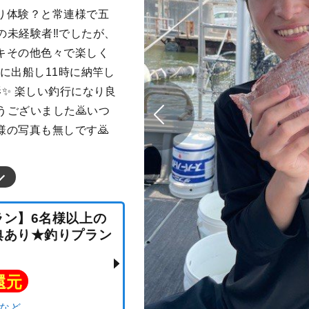
り体験？と常連様で五
の未経験者‼️でしたが、
キその他色々で楽しく
に出船し11時に納竿し
✨ 楽しい釣行になり良
うございました🙇いつ
の写真も無しです🙇
プラン】6名様以上の