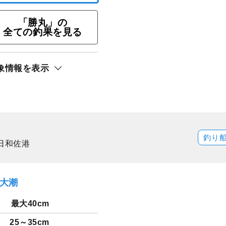
「勝丸」の
全ての釣果を見る
象情報を表示
ト還元
サキ
釣り
日和佐港
）大潮
最大40cm
25～35cm