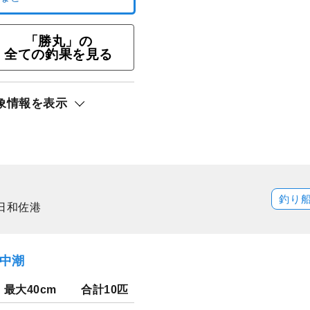
「勝丸」の
全ての釣果を見る
ト還元
象情報を表示
サキ
釣り
日和佐港
）中潮
最大40cm
合計10匹