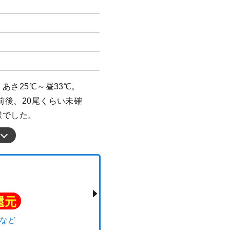
：あさ25℃～昼33℃。
前後、20尾くらい未確
様でした。