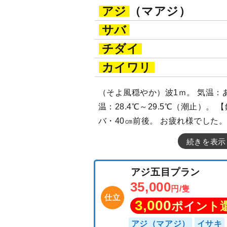
アジ
（マアジ）
サバ
チダイ
カイワリ
（そよ風穏やか）波1ｍ。 気温：あ
温：28.4℃～29.5℃（潮止）。 
バ・40㎝前後。 お疲れ様でした
続きを表示