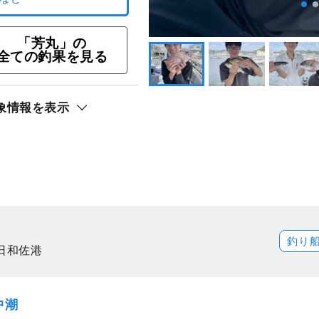
引特典あり★釣りプラン
「芳丸」の
ト還元
全ての釣果を見る
リ）
象情報を表示
釣り
日和佐港
中潮