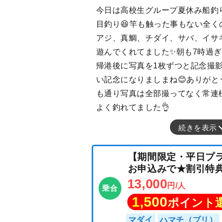
今日は高校生グループ夏休み船釣
目釣り😆竿も触った事もない全く
アジ、真鯛、チダイ、サバ、イサ
遊んでくれてました✨朝も7時過ぎ
帰港後に写真を1枚ずつと記念撮影
い記念になりましまね😊ありがと
も通り写真は全部撮ってなく常連様
よく釣れてました👌
続きを表示
【期間限定・平日