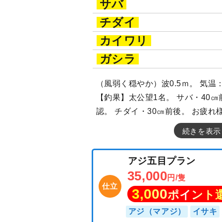
サバ
チダイ
カイワリ
ガシラ
（風弱く穏やか）波0.5ｍ。 気温
【釣果】太公望1名。 サバ・40㎝
認。 チダイ・30㎝前後。 お疲れ
続きを表示