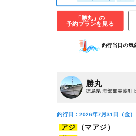
「勝丸」の
アジ五目プラン
予約プランを見る
35,000
円/隻
仕立
3,000
ポイン
釣行当日の気
アジ（マアジ）
イ
勝丸
徳島県 海部郡美波町 
釣行日：2026年7月31日（金
アジ
（マアジ）