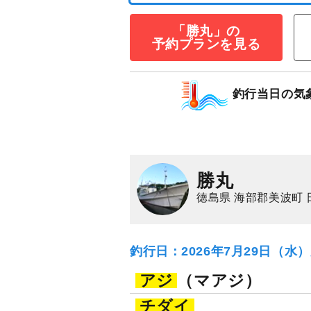
「勝丸」の
予約プランを見る
釣行当日の気
アジ五目プラン
35,000
円/隻
仕立
3,000
ポイン
アジ（マアジ）
イ
勝丸
徳島県 海部郡美波町 
釣行日：2026年7月29日（水
アジ
（マアジ）
チダイ