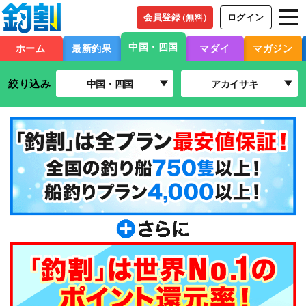
会員登録
ログイン
（無料）
中国・四国
ホーム
最新釣果
マダイ
マガジン
絞り込み
中国・四国
アカイサキ