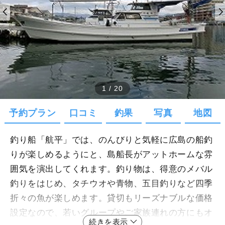
1
/
20
予約プラン
口コミ
釣果
写真
地図
釣り船「航平」では、のんびりと気軽に広島の船釣
りが楽しめるようにと、島船長がアットホームな雰
囲気を演出してくれます。釣り物は、得意のメバル
釣りをはじめ、タチウオや青物、五目釣りなど四季
折々の魚が楽しめます。貸切もリーズナブルな価格
設定なので、若いグループやご家族連れの方にもオ
続きを表示