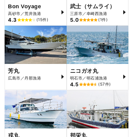
Bon Voyage
武士（サムライ）
高砂市／荒井漁港
三原市／幸崎西漁港
4.3
5.0
(15件)
(1件)
芳丸
ニコガオ丸
広島市／丹那漁港
明石市／明石浦漁港
4.5
(57件)
戎丸
邦栄丸