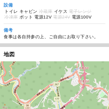
設備
トイレ
キャビン
冷蔵庫
イケス
電子レンジ
冷凍庫
ポット
電源12V
電源24V
電源100V
備考
食事は各自持参の上、ご自由にお取り下さい。
地図
航平