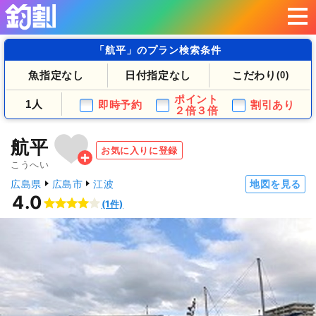
「航平」のプラン検索条件
魚指定なし
日付指定なし
こだわり
(0)
ポイント
1人
即時予約
割引あり
２倍３倍
航平
お気に入りに登録
こうへい
広島県
広島市
江波
地図を見る
4.0
(1件)