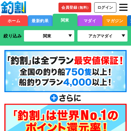
会員登録
ログイン
（無料）
関東
ホーム
最新釣果
マダイ
マガジン
絞り込み
関東
アカアマダイ