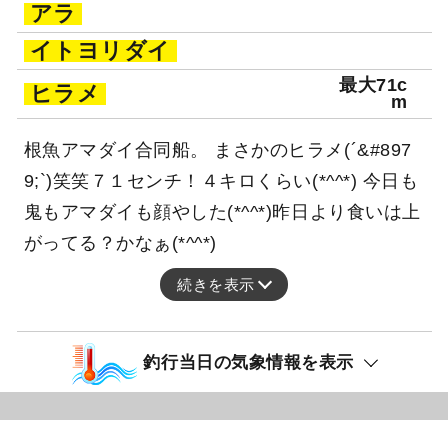
アラ
イトヨリダイ
最大71c
ヒラメ
m
根魚アマダイ合同船。 まさかのヒラメ(´&#897
9;`)笑笑７１センチ！４キロくらい(*^^*) 今日も
鬼もアマダイも顔やした(*^^*)昨日より食いは上
がってる？かなぁ(*^^*)
続きを表示
釣行当日の気象情報を表示