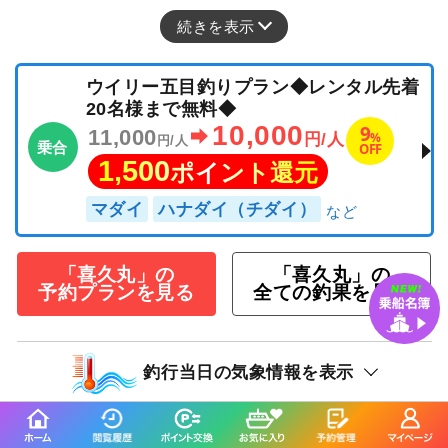
続きを表示
ウイリー五目釣りプラン◆レンタル先着
20名様まで無料◆
10,000
9
11,000
%
円/人
円/人
乗合
OFF
1,500
ポイント還元
マダイ
ハナダイ（チダイ）
「喜久丸」の
「喜久丸」の
予約プランを見る
全ての釣果を見る
釣行当日の気象情報を表示