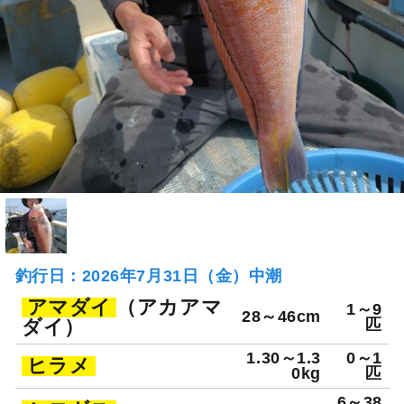
釣行日：2026年7月31日（金）中潮
アマダイ
（アカアマ
1～9
28～46cm
ダイ）
匹
1.30～1.3
0～1
ヒラメ
0kg
匹
6～38