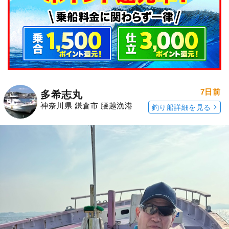
7日前
多希志丸
神奈川県 鎌倉市 腰越漁港
釣り船詳細を見る