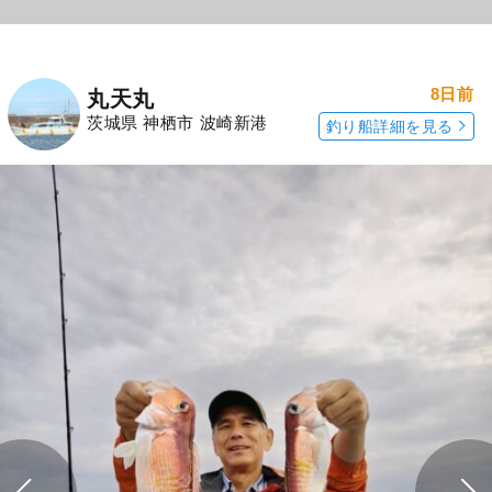
8日前
丸天丸
茨城県 神栖市 波崎新港
釣り船詳細を見る