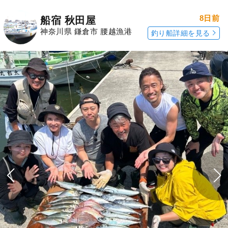
8日前
船宿 秋田屋
神奈川県 鎌倉市 腰越漁港
釣り船詳細を見る