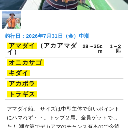
釣行日：2026年7月31日（金）中潮
アマダイ
（アカアマダ
28～35c
1～2
イ）
m
匹
オニカサゴ
キダイ
アカボラ
トラギス
アマダイ船。 サイズは中型主体で良いポイント
にハマれず・・。トップ２尾、全員ゲットでし
た！ 潮次第でデカアマのチャンス有るので今後