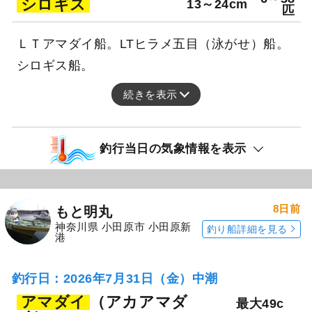
シロギス
13～24cm
匹
ＬＴアマダイ船。LTヒラメ五目（泳がせ）船。
シロギス船。
続きを表示
釣行当日の気象情報を表示
8日前
もと明丸
神奈川県 小田原市 小田原新
釣り船詳細を見る
港
釣行日：2026年7月31日（金）中潮
アマダイ
（アカアマダ
最大49c