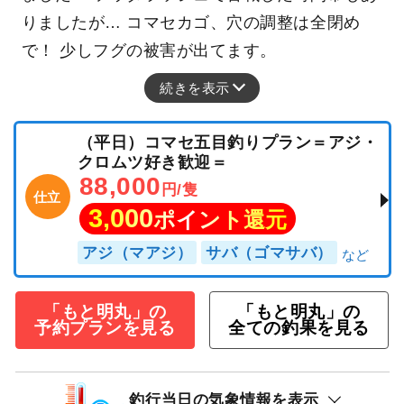
りましたが… コマセカゴ、穴の調整は全閉め
で！ 少しフグの被害が出てます。
続きを表示
（平日）コマセ五目釣りプラン＝アジ・
クロムツ好き歓迎＝
88,000
円/隻
仕立
3,000
ポイント還元
アジ（マアジ）
サバ（ゴマサバ）
「もと明丸」の
「もと明丸」の
予約プランを見る
全ての釣果を見る
釣行当日の気象情報を表示