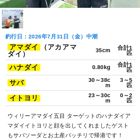
釣行日：2026年7月31日（金）中潮
アマダイ
（アカアマ
合計1
35cm
ダイ）
匹
合計1
ハナダイ
0.80kg
匹
30～38c
3～5
サバ
m
匹
23～30c
0～2
イトヨリ
m
匹
ウィリーアマダイ五目 ターゲットのハナダイア
マダイイトヨリと顔を出してくれましたゲスト
もサバソーダとお土産バッチリで帰港です！