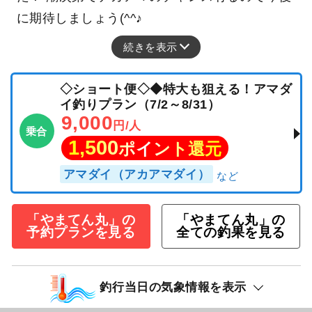
に期待しましょう(^^♪
続きを表示
◇ショート便◇◆特大も狙える！アマダ
イ釣りプラン（7/2～8/31）
9,000
円/人
乗合
1,500
ポイント還元
アマダイ（アカアマダイ）
「やまてん丸」の
「やまてん丸」の
予約プランを見る
全ての釣果を見る
釣行当日の気象情報を表示