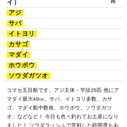
イ）
m
アジ
サバ
イトヨリ
カサゴ
マダイ
ホウボウ
ソウダガツオ
コマセ五目船です。アジ主体－竿頭25匹 他にア
マダイ最大49㎝、サバ、イトヨリ多数、カサ
ゴ、マダイ船中数枚、ホウボウ、ソウダガツ
オ、などなど！ 今日も色々釣れてお土産になり
ました！ ソウダラッシュで苦戦した時間帯もあ