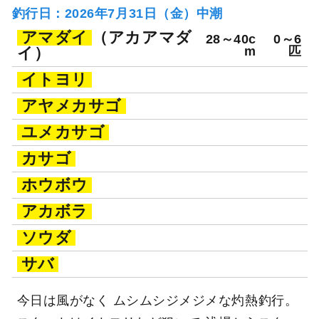
釣行日：2026年7月31日（金）中潮
アマダイ
（アカアマダ
28～40c
0～6
イ）
m
匹
イトヨリ
アヤメカサゴ
ユメカサゴ
カサゴ
ホウボウ
アカボラ
ソウダ
サバ
今日は風がなく ムシムシジメジメな灼熱釣行。