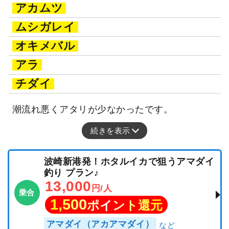
アカムツ
ムシガレイ
オキメバル
アラ
チダイ
潮流れ悪くアタリが少なかったです。
続きを表示
波崎新港発！ホタルイカで狙うアマダイ
釣り プラン♪
13,000
円/人
乗合
1,500
ポイント還元
アマダイ（アカアマダイ）