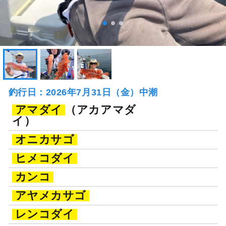
釣行日：2026年7月31日（金）中潮
アマダイ
（アカアマダ
イ）
オニカサゴ
ヒメコダイ
カンコ
アヤメカサゴ
レンコダイ