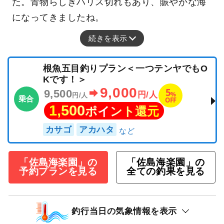
た。青物らしきハリス切れもあり、賑やかな海
になってきましたね。
続きを表示
根魚五目釣りプラン＜一つテンヤでもO
Kです！＞
9,000
5
9,500
%
円/人
円/人
乗合
OFF
1,500
ポイント還元
カサゴ
アカハタ
「佐島海楽園」の
「佐島海楽園」の
予約プランを見る
全ての釣果を見る
釣行当日の気象情報を表示