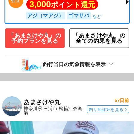
仕立
3,000
ポイント還元
アジ（マアジ）
ゴマサバ
「あまさけや丸」の
「あまさけや丸」の
予約プランを見る
全ての釣果を見る
釣行当日の気象情報を表示
57日前
あまさけや丸
神奈川県 三浦市 松輪江奈漁
釣り船詳細を見る
港