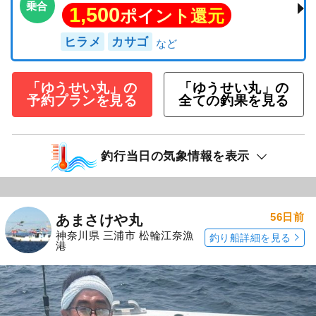
乗合
1,500
ポイント還元
ヒラメ
カサゴ
「ゆうせい丸」の
「ゆうせい丸」の
予約プランを見る
全ての釣果を見る
釣行当日の気象情報を表示
56日前
あまさけや丸
神奈川県 三浦市 松輪江奈漁
釣り船詳細を見る
港