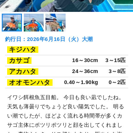
釣行日：2026年6月16日（火）大潮
キジハタ
カサゴ
16～30cm
3～15匹
アカハタ
24～36cm
3～8匹
オオモンハタ
0.40～1.90kg
0～2匹
イワシ餌根魚五目船。 今日も良い凪でしたね。
天気も薄曇りでちょうど良い陽気でした。 明る
い潮でしたが、ほどよく流れる時間帯が多くカ
サゴ主体にポツリポツリと顔を出してくれまし