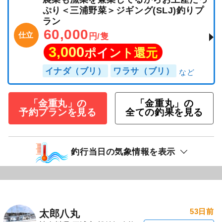
ぷり＜三浦野菜＞ジギング(SLJ)釣りプ
ラン
60,000
仕立
円/隻
3,000
ポイント還元
イナダ（ブリ）
ワラサ（ブリ）
「金重丸」の
「金重丸」の
予約プランを見る
全ての釣果を見る
釣行当日の気象情報を表示
53日前
太郎八丸