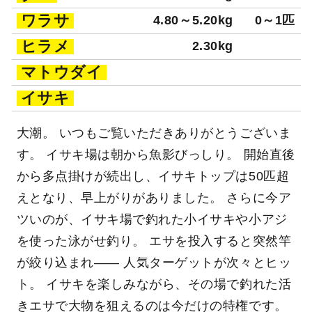
ワラサ
4.80～5.20kg
0～1匹
ヒラメ
2.30kg
マトウダイ
イサキ
大潮。 いつもご覧いただきありがとうございま
す。 イサキ場は朝から魚影びっしり。 開始直後
から多点掛けが続出し、イサキトップは50匹超
えとなり、早上がりがありました。 さらに今ア
ツいのが、イサキ場で釣れた小イサキや小アジ
を使った泳がせ釣り。 エサを投入すると突然竿
が絞り込まれ―― 人気ターゲットが次々とヒッ
ト。 イサキを楽しみながら、その場で釣れた活
きエサで大物を狙えるのは今だけの特権です。