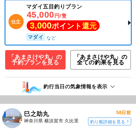
マダイ五目釣りプラン
45,000
円/隻
仕立
3,000
ポイント還元
マダイ
「あまさけや丸」の
「あまさけや丸」の
予約プランを見る
全ての釣果を見る
釣行当日の気象情報を表示
58日前
巳之助丸
神奈川県 横須賀市 久比里
釣り船詳細を見る