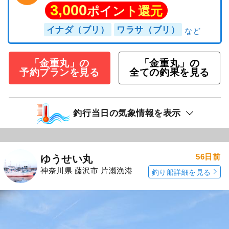
3,000
ポイント還元
イナダ（ブリ）
ワラサ（ブリ）
「金重丸」の
「金重丸」の
予約プランを見る
全ての釣果を見る
釣行当日の気象情報を表示
56日前
ゆうせい丸
神奈川県 藤沢市 片瀬漁港
釣り船詳細を見る