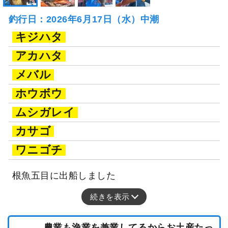
釣行日：2026年6月17日（水）中潮
キジハタ
アカハタ
メバル
ホウボウ
ムシガレイ
カサゴ
ワニゴチ
根魚五目に出船しました
続きを表示
農業も漁業を兼業してるからお土産たっ