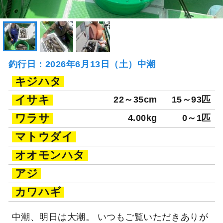
釣行日：2026年6月13日（土）中潮
キジハタ
イサキ
22～35cm
15～93匹
ワラサ
4.00kg
0～1匹
マトウダイ
オオモンハタ
アジ
カワハギ
中潮、明日は大潮。 いつもご覧いただきありが