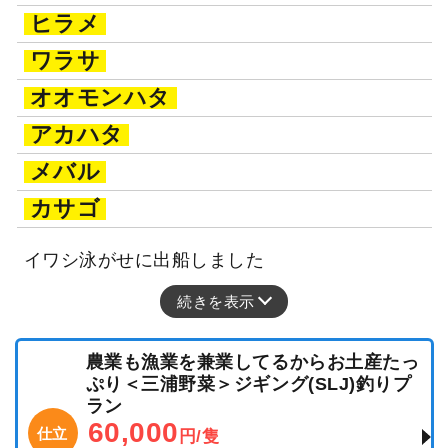
ヒラメ
ワラサ
オオモンハタ
アカハタ
メバル
カサゴ
イワシ泳がせに出船しました
続きを表示
農業も漁業を兼業してるからお土産たっ
ぷり＜三浦野菜＞ジギング(SLJ)釣りプ
ラン
60,000
仕立
円/隻