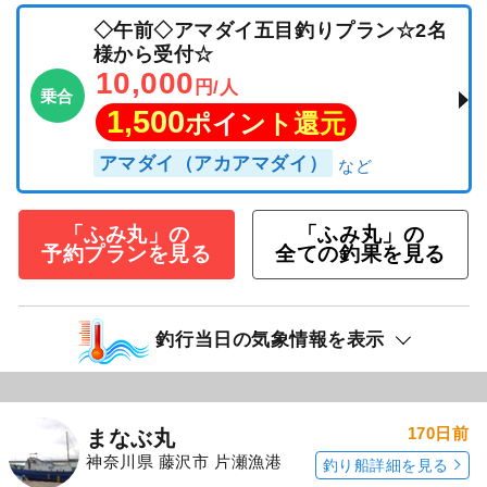
カサゴ
甘鯛船です。
続きを表示
◇午前◇アマダイ五目釣りプラン☆2名
様から受付☆
10,000
円/人
乗合
1,500
ポイント還元
アマダイ（アカアマダイ）
「ふみ丸」の
「ふみ丸」の
予約プランを見る
全ての釣果を見る