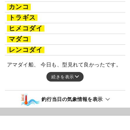
釣行日：2026年2月27日（金）若潮
アラ
アマダイ
26～41cm
3～4匹
カンコ
トラギス
ヒメコダイ
マダコ
レンコダイ
アマダイ船、 今日も、型見れて良かったです。
続きを表示