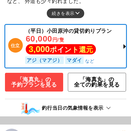
など、 外道も少々釣れました。
続きを表示
（平日）小田原沖の貸切釣りプラン
60,000
円/隻
仕立
3,000
ポイント還元
アジ（マアジ）
マダイ
「海真丸」の
「海真丸」の
予約プランを見る
全ての釣果を見る
釣行当日の気象情報を表示