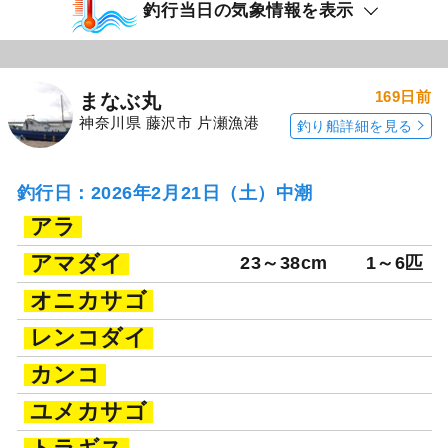
「もと明丸」の
「もと明丸」の
予約プランを見る
全ての釣果を見る
釣行当日の気象情報を表示
169日前
まなぶ丸
神奈川県 藤沢市 片瀬漁港
釣り船詳細を見る
釣行日：2026年2月21日（土）中潮
アラ
アマダイ
23～38cm
1～6匹
オニカサゴ