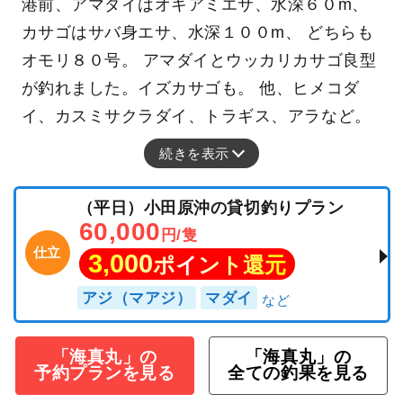
ヒメコダイ
トラギス
今日はアマダイとカサゴを狙いました。 小田原
港前、アマダイはオキアミエサ、水深６０m、
カサゴはサバ身エサ、水深１００m、 どちらも
オモリ８０号。 アマダイとウッカリカサゴ良型
が釣れました。イズカサゴも。 他、ヒメコダ
イ、カスミサクラダイ、トラギス、アラなど。
続きを表示
（平日）小田原沖の貸切釣りプラン
60,000
円/隻
仕立
3,000
ポイント還元