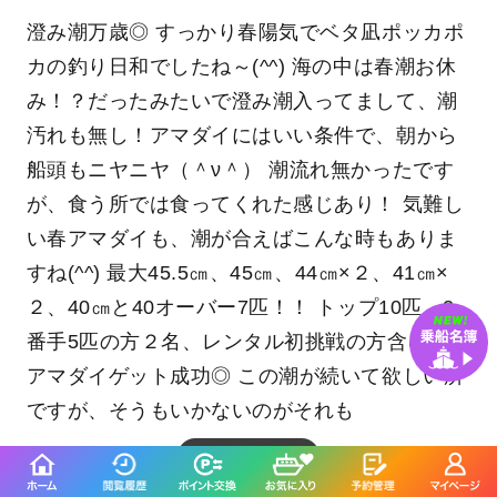
アマダイ
21～46cm
1～10匹
レンコダイ
オニカサゴ
カンコ
澄み潮万歳◎ すっかり春陽気でベタ凪ポッカポ
カの釣り日和でしたね～(^^) 海の中は春潮お休
み！？だったみたいで澄み潮入ってまして、潮
汚れも無し！アマダイにはいい条件で、朝から
船頭もニヤニヤ（＾ν＾） 潮流れ無かったです
が、食う所では食ってくれた感じあり！ 気難し
い春アマダイも、潮が合えばこんな時もありま
すね(^^) 最大45.5㎝、45㎝、44㎝×２、41㎝×
２、40㎝と40オーバー7匹！！ トップ10匹、2
番手5匹の方２名、レンタル初挑戦の方含む全員