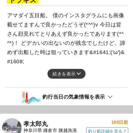
レンコダイ
カンコ
ユメカサゴ
トラギス
アマダイ五目船。 僕のインスタグラムにも画像
載せてますんで良かったどうぞ(*^^)v 今日は皆
さん顔見れてとりあえず良かったであります(*^
^*)！ どデカいの出ないのが残念でしたけど、諦
めず出船した時は狙っていきます&#1641;('ω')&
#1608;
続きを表示