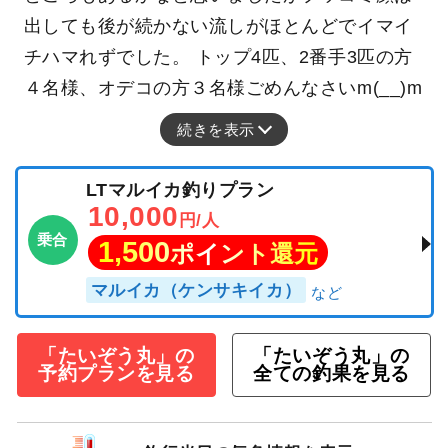
深場が良さそう。 ベタ凪釣り日和の一日でした
(^^) 浅場は何時にも増して潮汚れバッチリ春の
潮！ 深場へ行くとこちらでは潮流れトロリ、濁
りやや、汚れは少なめ。 潮流れあったので良い
ところもあるかなと思いましたがブッコミ顔は
出しても後が続かない流しがほとんどでイマイ
チハマれずでした。 トップ4匹、2番手3匹の方
４名様、オデコの方３名様ごめんなさいm(__)m
続きを表示
LTマルイカ釣りプラン
10,000
円/人
乗合
1,500
ポイント還元
マルイカ（ケンサキイカ）