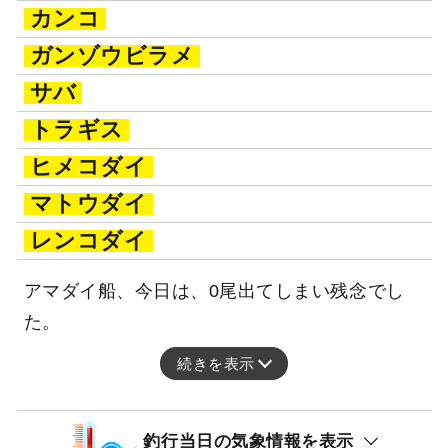
釣行日：2026年2月21日（土）中潮
アラ
アマダイ
24～39cm
0～6匹
カナガシラ
カンコ
ガンゾウビラメ
サバ
トラギス
ヒメコダイ
マトウダイ
レンコダイ
アマダイ船、今日は、0尾出てしまい残念でし