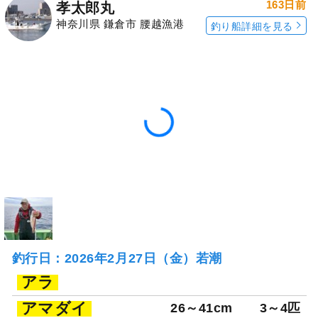
163日前
孝太郎丸
神奈川県 鎌倉市 腰越漁港
釣り船詳細を見る