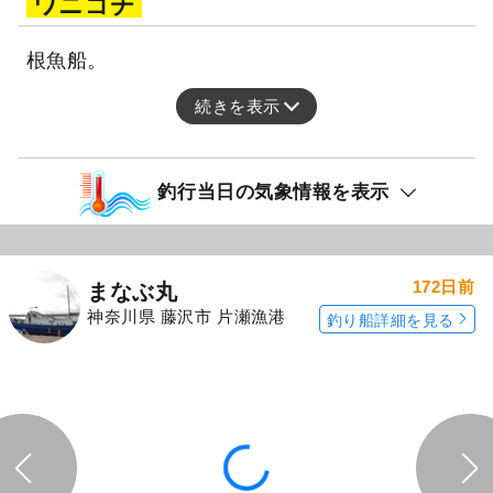
アラ
オニカサゴ
30～41cm
1～4匹
カンコ
ワニゴチ
根魚船。
続きを表示
釣行当日の気象情報を表示
172日前
まなぶ丸
神奈川県 藤沢市 片瀬漁港
釣り船詳細を見る