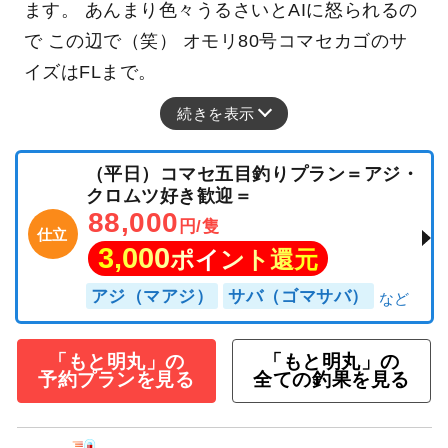
ではなく良型サバが！？ 邪魔してくれました
（笑） 美味しそうな体型のサバもいましたが 脂
のノリは不明です。どうなの？ コマセカゴ、穴
の調節は全締めで！ 全締めでもコマセ少しは出
ます。 あんまり色々うるさいとAIに怒られるの
で この辺で（笑） オモリ80号コマセカゴのサ
イズはFLまで。
続きを表示
（平日）コマセ五目釣りプラン＝アジ・
クロムツ好き歓迎＝
88,000
円/隻
仕立
3,000
ポイント還元
アジ（マアジ）
サバ（ゴマサバ）