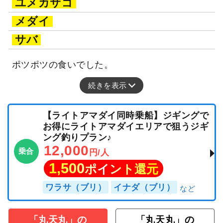
ユメカサゴ
メダイ
サバ
ポツポツの食いでした。
続きを表示
【ライトアマダイ同時乗船】ジギングで
お得にライトアマダイエリアで狙うジギ
ング釣りプラン♪
12,000
乗合
円/人
1,500
ポイント還元
ワラサ（ブリ）
イナダ（ブリ）
「丸天丸」の
「丸天丸」の