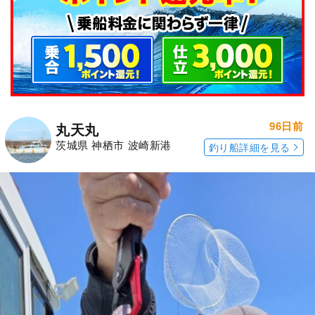
96日前
丸天丸
茨城県 神栖市 波崎新港
釣り船詳細を見る