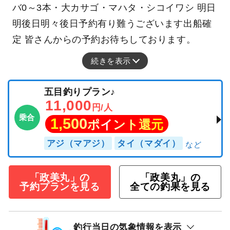
バ0～3本・大カサゴ・マハタ・シコイワシ 明日
明後日明々後日予約有り難うございます出船確
定 皆さんからの予約お待ちしております。
続きを表示
五目釣りプラン♪
11,000
円/人
乗合
1,500
ポイント還元
アジ（マアジ）
タイ（マダイ）
「政美丸」の
「政美丸」の
予約プランを見る
全ての釣果を見る
釣行当日の気象情報を表示