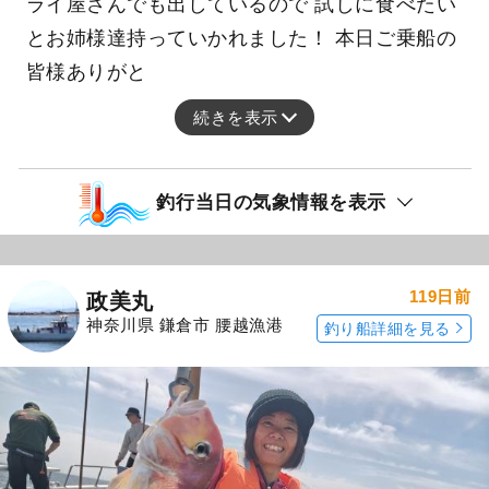
ライ屋さんでも出しているので 試しに食べたい
とお姉様達持っていかれました！ 本日ご乗船の
皆様ありがと
続きを表示
釣行当日の気象情報を表示
119日前
政美丸
神奈川県 鎌倉市 腰越漁港
釣り船詳細を見る