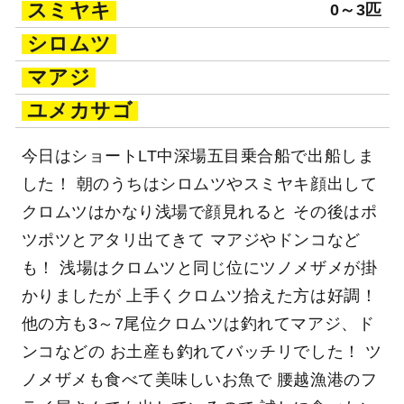
スミヤキ
0～3匹
シロムツ
マアジ
ユメカサゴ
今日はショートLT中深場五目乗合船で出船しま
した！ 朝のうちはシロムツやスミヤキ顔出して
クロムツはかなり浅場で顔見れると その後はポ
ツポツとアタリ出てきて マアジやドンコなど
も！ 浅場はクロムツと同じ位にツノメザメが掛
かりましたが 上手くクロムツ拾えた方は好調！
他の方も3～7尾位クロムツは釣れてマアジ、ド
ンコなどの お土産も釣れてバッチリでした！ ツ
ノメザメも食べて美味しいお魚で 腰越漁港のフ