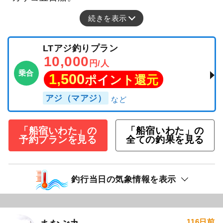
続きを表示
LTアジ釣りプラン
10,000
円/人
乗合
1,500
ポイント還元
アジ（マアジ）
「船宿いわた」の
「船宿いわた」の
予約プランを見る
全ての釣果を見る
釣行当日の気象情報を表示
116日前