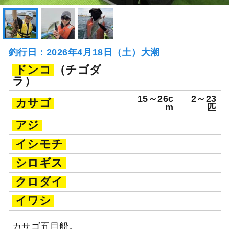
釣行日：2026年4月18日（土）大潮
ドンコ
（チゴダ
ラ）
15～26c
2～23
カサゴ
m
匹
アジ
イシモチ
シロギス
クロダイ
イワシ
カサゴ五目船。