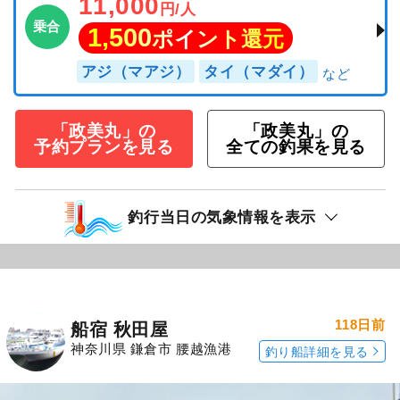
11,000
円/人
乗合
1,500
ポイント還元
アジ（マアジ）
タイ（マダイ）
「政美丸」の
「政美丸」の
予約プランを見る
全ての釣果を見る
釣行当日の気象情報を表示
118日前
船宿 秋田屋
神奈川県 鎌倉市 腰越漁港
釣り船詳細を見る