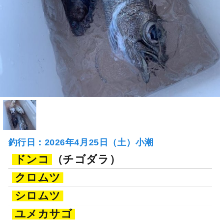
釣行日：2026年4月25日（土）小潮
ドンコ
（チゴダラ）
クロムツ
シロムツ
ユメカサゴ