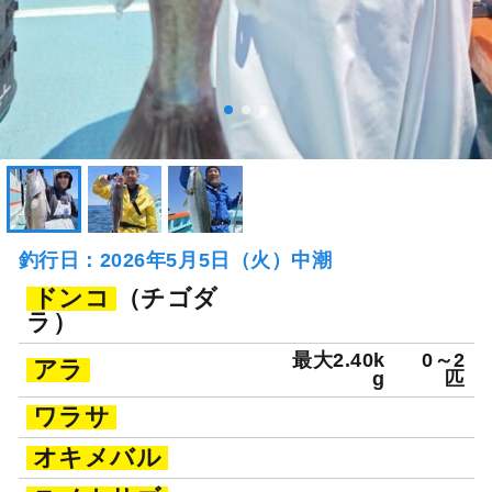
釣行日：2026年5月5日（火）中潮
ドンコ
（チゴダ
ラ）
最大2.40k
0～2
アラ
g
匹
ワラサ
オキメバル