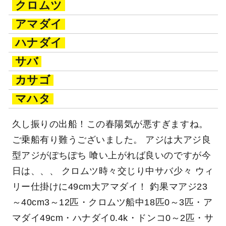
クロムツ
アマダイ
ハナダイ
サバ
カサゴ
マハタ
久し振りの出船！この春陽気が悪すぎますね。
ご乗船有り難うございました。 アジは大アジ良
型アジがぽちぽち 喰い上がれば良いのですが今
日は、、、 クロムツ時々交じり中サバ少々 ウィ
リー仕掛けに49cm大アマダイ！ 釣果マアジ23
～40cm3～12匹・クロムツ船中18匹0～3匹・ア
マダイ49cm・ハナダイ0.4k・ドンコ0～2匹・サ