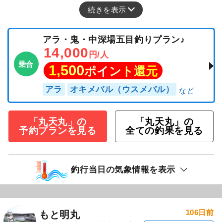
続きを表示
アラ・鬼・中深場五目釣りプラン♪
14,000
円/人
乗合
1,500
ポイント還元
アラ
オキメバル（ウスメバル）
「丸天丸」の
「丸天丸」の
予約プランを見る
全ての釣果を見る
釣行当日の気象情報を表示
106日前
もと明丸