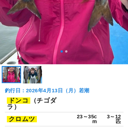
釣行日：2026年4月13日（月）若潮
ドンコ
（チゴダ
ラ）
23～35c
3～12
クロムツ
m
匹