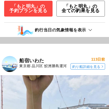
「もと明丸」の
「もと明丸」の
予約プランを見る
全ての釣果を見る
釣行当日の気象情報を表示
113日前
船宿いわた
東京都 品川区 鮫洲勝島運河
釣り船詳細を見る