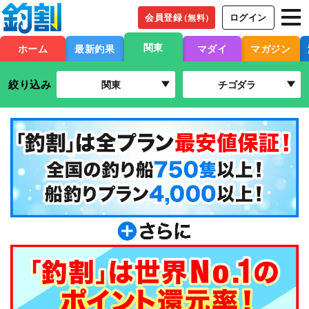
会員登録
ログイン
（無料）
関東
ホーム
最新釣果
マダイ
マガジン
絞り込み
関東
チゴダラ