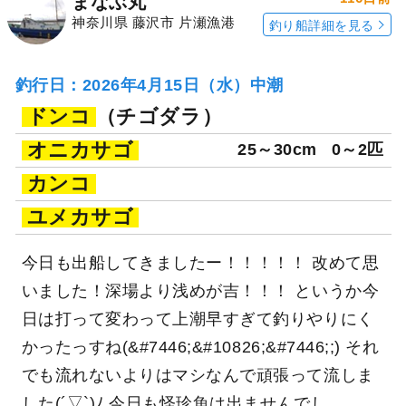
まなぶ丸
神奈川県 藤沢市 片瀬漁港
釣り船詳細を見る
釣行日：2026年4月15日（水）中潮
ドンコ
（チゴダラ）
オニカサゴ
25～30cm
0～2匹
カンコ
ユメカサゴ
今日も出船してきましたー！！！！！ 改めて思
いました！深場より浅めが吉！！！ というか今
日は打って変わって上潮早すぎて釣りやりにく
かったっすね(&#7446;&#10826;&#7446;;) それ
でも流れないよりはマシなんで頑張って流しま
した(´▽`)ﾉ 今日も怪珍魚は出ませんでし