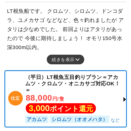
LT根魚船です。 クロムツ、シロムツ、ドンコダ
ラ、ユメカサゴ などなど、色々釣れましたが ア
タリは少なめでした。 前回よりはアタリがあっ
たので 今後に期待しましょう！ オモリ150号水
深300m以内。
続きを表示
（平日）LT根魚五目釣りプラン＝アカ
ムツ・クロムツ・オニカサゴ対応OK！
＝
88,000
仕立
円/隻
3,000
ポイント還元
アカムツ
シロムツ（オオメハタ）