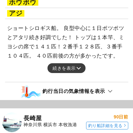
ホウボウ
アジ
ショートシロギス船。 良型中心に１日ポツポツ
とアタリ続き好調でした！ トップは１本竿、ミ
ヨシの席で１４１匹！２番手１２８匹、３番手
１０４匹。 ４０匹前後の方が多かったです。
続きを表示
釣行当日の気象情報を表示
90日前
長崎屋
神奈川県 横浜市 本牧漁港
釣り船詳細を見る