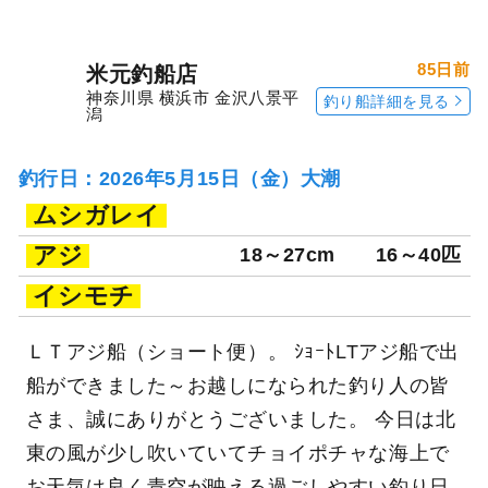
85日前
米元釣船店
神奈川県 横浜市 金沢八景平
釣り船詳細を見る
潟
釣行日：2026年5月15日（金）大潮
ムシガレイ
アジ
18～27cm
16～40匹
イシモチ
ＬＴアジ船（ショート便）。 ｼｮｰﾄLTアジ船で出
船ができました～お越しになられた釣り人の皆
さま、誠にありがとうございました。 今日は北
東の風が少し吹いていてチョイポチャな海上で
お天気は良く青空が映える過ごしやすい釣り日