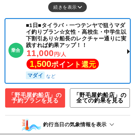
続きを表示
■1日■タイラバ・一つテンヤで狙うマダ
イ釣りプラン☆女性・高校生・中学生以
下割引あり☆船長のレクチャー通りに実
践すれば釣果アップ！！
乗合
11,000
円/人
1,500
ポイント還元
マダイ
「野毛屋釣船店」の
「野毛屋釣船店」の
予約プランを見る
全ての釣果を見る
釣行当日の気象情報を表示