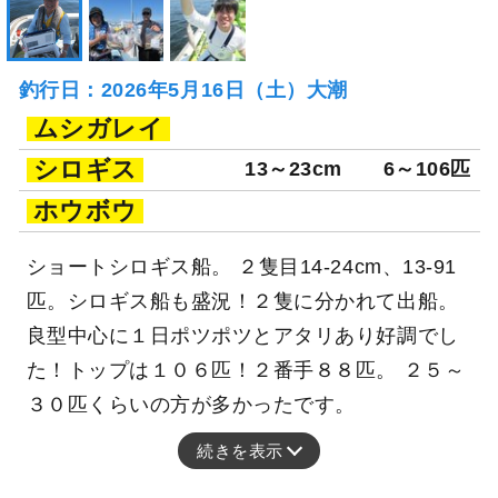
釣行日：2026年5月16日（土）大潮
ムシガレイ
シロギス
13～23cm
6～106匹
ホウボウ
ショートシロギス船。 ２隻目14-24cm、13-91
匹。シロギス船も盛況！２隻に分かれて出船。
良型中心に１日ポツポツとアタリあり好調でし
た！トップは１０６匹！２番手８８匹。 ２５～
３０匹くらいの方が多かったです。
続きを表示