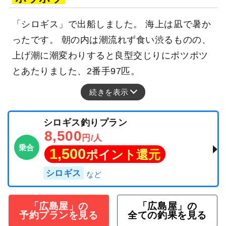
「シロギス」で出船しました。 海上は凪で暑か
ったです。 朝の内は潮流れず食い渋るものの、
上げ潮に潮変わりすると良型交じりにポツポツ
とあたりました、2番手97匹。
続きを表示
シロギス釣りプラン
8,500
円/人
乗合
1,500
ポイント還元
シロギス
「広島屋」の
「広島屋」の
予約プランを見る
全ての釣果を見る