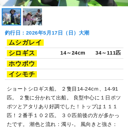
釣行日：2026年5月17日（日）大潮
ムシガレイ
シロギス
14～24cm
34～111匹
ホウボウ
イシモチ
ショートシロギス船。 ２隻目14-24cｍ、14-91
匹。 ２隻に分かれて出船。 良型中心に１日ポツ
ポツとアタリあり好調でした！トップは１１１
匹！２番手１０２匹。 ３０匹前後の方が多かっ
たです。 潮色と流れ：濁り-。 風向きと強さ：