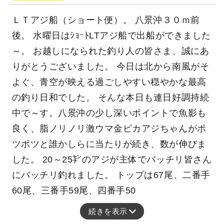
ＬＴアジ船（ショート便）。 八景沖３０ｍ前
後。 水曜日はｼｮｰﾄLTアジ船で出船ができました
～。 お越しになられた釣り人の皆さま、誠にあ
りがとうございました。 今日は北から南風がそ
よぐ、青空が映える過ごしやすい穏やかな最高
の釣り日和でした。 そんな本日も連日好調持続
中で～す。八景沖の少し深いポイントで魚影も
良く、脂ノリノリ激ウマ金ピカアジちゃんがポ
ツポツと誰かしらに当たりが続き、数が伸びま
した。 20～25㌢のアジが主体でバッチリ皆さん
にバッチリ釣れました。 トップは67尾、二番手
60尾、三番手59尾、四番手50
続きを表示