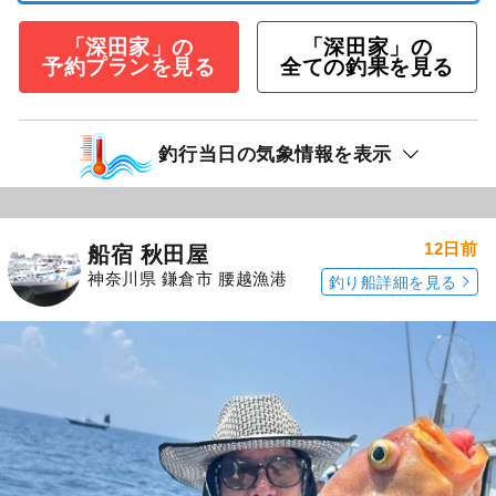
「深田家」の
「深田家」の
予約プランを見る
全ての釣果を見る
釣行当日の気象情報を表示
12日前
船宿 秋田屋
神奈川県 鎌倉市 腰越漁港
釣り船詳細を見る