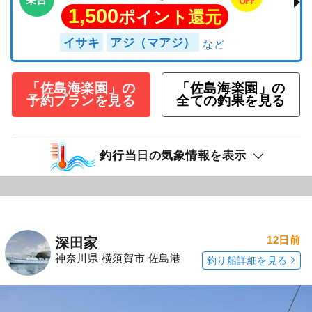
OFF
1,500
ポイント還元
イサキ
アジ（マアジ）
「佐島海楽園」の
「佐島海楽園」の
予約プランを見る
全ての釣果を見る
釣行当日の気象情報を表示
12日前
深田家
神奈川県 横須賀市 佐島港
釣り船詳細を見る