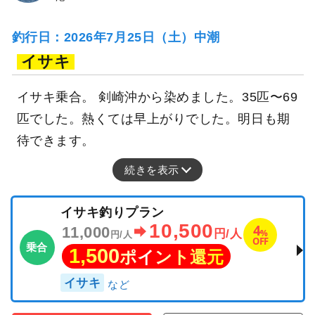
釣行日：2026年7月25日（土）中潮
イサキ
イサキ乗合。 剣崎沖から染めました。35匹〜69
匹でした。熱くては早上がりでした。明日も期
待できます。
続きを表示
イサキ釣りプラン
10,500
4
11,000
%
円/人
円/人
OFF
乗合
1,500
ポイント還元
イサキ