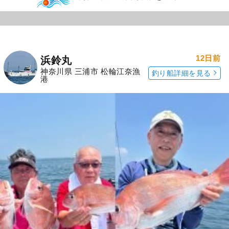
12日前
浜鈴丸
神奈川県 三浦市 松輪江奈漁
釣り船詳細を見る
港