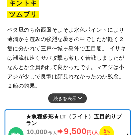
キントキ
ツムブリ
ベタ凪のち南西風そよそよ水色ポイントにより
薄濁から澄みの強烈な暑さの中でしたが軽く２
隻に分かれて三戸〜城ヶ島沖で五目船。 イサキ
は潮流れ速くサバ攻撃も激しく苦戦しましたが
なんとか全員釣れて良かったです。マアジは小
アジが少しで良型は顔見れなかったのが残念。
２船の釣果。
続きを表示
★魚種多彩★LT（ライト）五目釣りプ
ラン
9,500
5
10,000
%
円/人
円/人
乗合