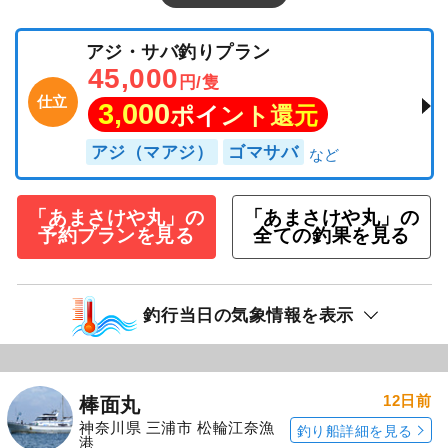
アジ・サバ釣りプラン
45,000
円/隻
仕立
3,000
ポイント還元
アジ（マアジ）
ゴマサバ
「あまさけや丸」の
「あまさけや丸」の
予約プランを見る
全ての釣果を見る
釣行当日の気象情報を表示
12日前
棒面丸
神奈川県 三浦市 松輪江奈漁
釣り船詳細を見る
港