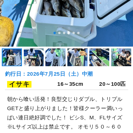
釣行日：2026年7月25日（土）中潮
イサキ
16～35cm
20～100匹
朝から喰い活発！良型交じりダブル、トリプル
GETと盛り上がりました！皆様クーラー満いっ
ぱい連日絶好調でした！ ビシS、M、FLサイズ
※Lサイズ以上は禁止です。 オモリ５０～６０