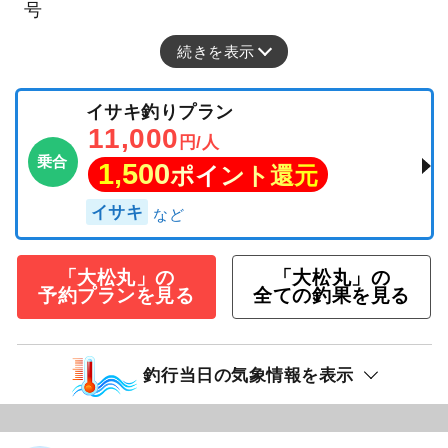
号
続きを表示
イサキ釣りプラン
11,000
円/人
乗合
1,500
ポイント還元
イサキ
「大松丸」の
「大松丸」の
予約プランを見る
全ての釣果を見る
釣行当日の気象情報を表示