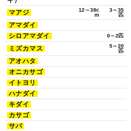
12～38c
3～35
マアジ
m
匹
アマダイ
シロアマダイ
0～2匹
5～20
ミズカマス
匹
アオハタ
オニカサゴ
イトヨリ
ハナダイ
キダイ
カサゴ
サバ