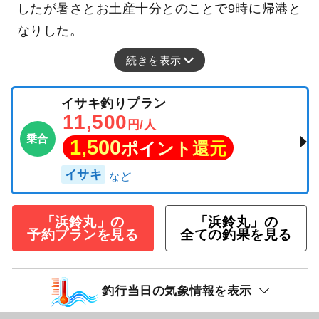
したが暑さとお土産十分とのことで9時に帰港と
なりした。
続きを表示
イサキ釣りプラン
11,500
円/人
乗合
1,500
ポイント還元
イサキ
「浜鈴丸」の
「浜鈴丸」の
予約プランを見る
全ての釣果を見る
釣行当日の気象情報を表示