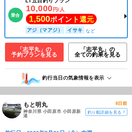
LT五目釣りプラン
10,000
円/人
乗合
1,500
ポイント還元
アジ（マアジ）
イサキ
「志平丸」の
「志平丸」の
予約プランを見る
全ての釣果を見る
釣行当日の気象情報を表示
8日前
もと明丸
神奈川県 小田原市 小田原新
釣り船詳細を見る
港