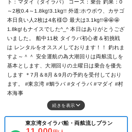
ト：マダイ（タイラバ） コース：乗合 釣果：0
～2枚0.4～1.8kg!3.1kg!! 外道:ホウボウ、カサゴ
本日良い人2枚は4名様😊 最大は3.1kg!!🤩🤩🤩
1.8kg!もナイスでした^_^ 本日はありがとうござ
いました。 船中11枚 タイラバ初心者＆初挑戦
は レンタルをオススメしております！！ 釣れま
すよ～＾＾ 安全運航の為大潮回りは両舷流しを
基本とします、大潮回りの土曜日は乗合を優先
します ＊7月＆8月＆9月の予約を受付しており
ます。 #東京湾 #鯛ラバ #タイラバ #マダイ #村
本海事
続きを表示
東京湾タイラバ船・両舷流しプラン
11,000
円/人