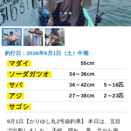
釣行日：2026年8月1日（土）中潮
マダイ
55cm
ソーダガツオ
34～36cm
サバ
36～42cm
5～16匹
アジ
27～38cm
2～23匹
サゴシ
8月1日【かりゆし丸2号線釣果】 本日は、五目
で出船しました。 天候、晴れ。 風、北から南。