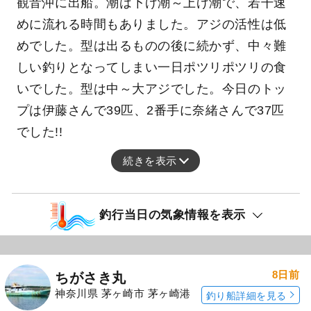
観音沖に出船。潮は下げ潮～上げ潮で、若干速
めに流れる時間もありました。アジの活性は低
めでした。型は出るものの後に続かず、中々難
しい釣りとなってしまい一日ポツリポツリの食
いでした。型は中～大アジでした。今日のトッ
プは伊藤さんで39匹、2番手に奈緒さんで37匹
でした!!
続きを表示
釣行当日の気象情報を表示
8日前
ちがさき丸
神奈川県 茅ヶ崎市 茅ヶ崎港
釣り船詳細を見る