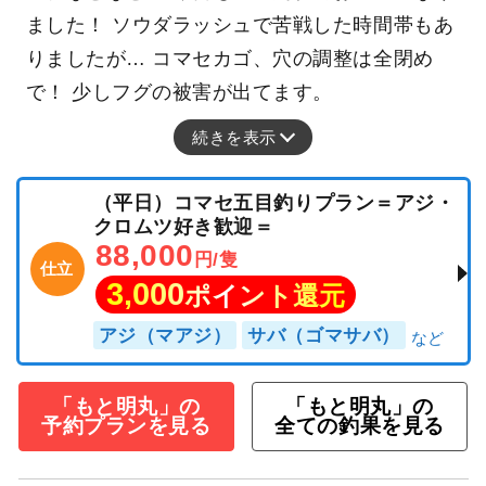
ました！ ソウダラッシュで苦戦した時間帯もあ
りましたが… コマセカゴ、穴の調整は全閉め
で！ 少しフグの被害が出てます。
続きを表示
（平日）コマセ五目釣りプラン＝アジ・
クロムツ好き歓迎＝
88,000
円/隻
仕立
3,000
ポイント還元
アジ（マアジ）
サバ（ゴマサバ）
「もと明丸」の
「もと明丸」の
予約プランを見る
全ての釣果を見る