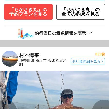
「ちがさき丸」の
「ちがさき丸」の
予約プランを見る
全ての釣果を見る
釣行当日の気象情報を表示
8日前
村本海事
神奈川県 横浜市 金沢八景乙
釣り船詳細を見る
舳