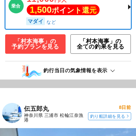
乗合
1,500
ポイント還元
マダイ
「村本海事」の
「村本海事」の
予約プランを見る
全ての釣果を見る
釣行当日の気象情報を表示
8日前
伝五郎丸
神奈川県 三浦市 松輪江奈漁
釣り船詳細を見る
港