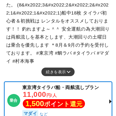
た。 (8&#x2022;3&#x2022;2&#x2022;2&#x202
2;1&#x2022;1&#x2022;1)船中18枚 タイラバ初
心者＆初挑戦は レンタルをオススメしておりま
す！！ 釣れますよ～＾＾ 安全運航の為大潮回り
は両舷流しを基本とします、大潮回りの土曜日
は乗合を優先します ＊8月＆9月の予約を受付し
ております。 #東京湾 #鯛ラバ #タイラバ #マダ
イ #村本海事
続きを表示
東京湾タイラバ船・両舷流しプラン
11,000
円/人
乗合
1,500
ポイント還元
マダイ