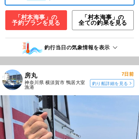
「村本海事」の
「村本海事」の
予約プランを見る
全ての釣果を見る
釣行当日の気象情報を表示
7日前
房丸
神奈川県 横須賀市 鴨居大室
釣り船詳細を見る
漁港