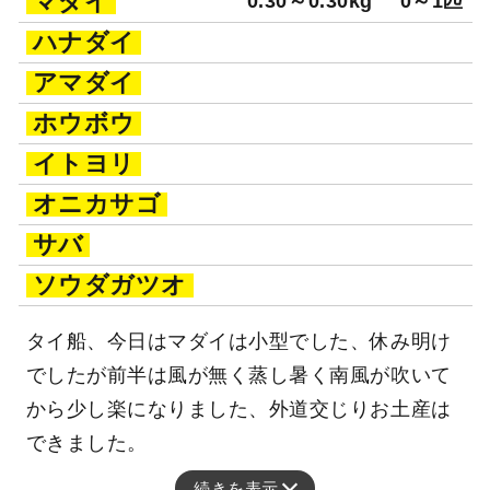
マダイ
0.30～0.30kg
0～1匹
ハナダイ
アマダイ
ホウボウ
イトヨリ
オニカサゴ
サバ
ソウダガツオ
タイ船、今日はマダイは小型でした、休み明け
でしたが前半は風が無く蒸し暑く南風が吹いて
から少し楽になりました、外道交じりお土産は
できました。
続きを表示