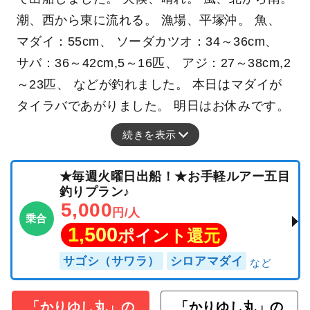
潮、西から東に流れる。 漁場、平塚沖。 魚、
マダイ：55cm、 ソーダカツオ：34～36cm、
サバ：36～42cm,5～16匹、 アジ：27～38cm,2
～23匹、 などが釣れました。 本日はマダイが
タイラバであがりました。 明日はお休みです。
続きを表示
★毎週火曜日出船！★お手軽ルアー五目
釣りプラン♪
5,000
円/人
乗合
1,500
ポイント還元
サゴシ（サワラ）
シロアマダイ
「かりゆし丸」の
「かりゆし丸」の