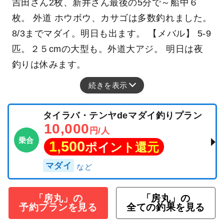
吉田さん2枚、新井さん最後の5分で～船中６
枚。 外道 ホウボウ、カサゴは多数釣れました。
8/3までマダイ。明日も出ます。 【メバル】 5-9
匹。２５cmの大型も。外道大アジ。 明日は夜
釣りは休みます。
続きを表示
タイラバ・テンヤdeマダイ釣りプラン
10,000
円/人
乗合
1,500
ポイント還元
マダイ
「房丸」の
「房丸」の
予約プランを見る
全ての釣果を見る