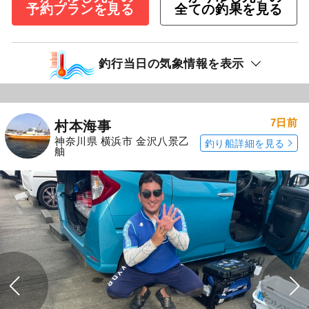
予約プランを見る
全ての釣果を見る
釣行当日の気象情報を表示
7日前
村本海事
神奈川県 横浜市 金沢八景乙
釣り船詳細を見る
舳