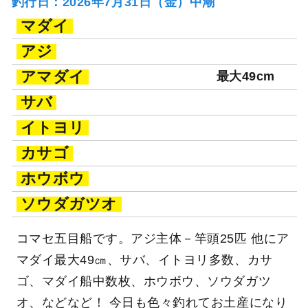
釣行日：2026年7月31日（金）中潮
マダイ
アジ
アマダイ
最大49cm
サバ
イトヨリ
カサゴ
ホウボウ
ソウダガツオ
コマセ五目船です。アジ主体－竿頭25匹 他にア
マダイ最大49㎝、サバ、イトヨリ多数、カサ
ゴ、マダイ船中数枚、ホウボウ、ソウダガツ
オ、などなど！ 今日も色々釣れてお土産になり