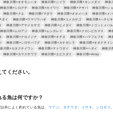
神奈川県×オオモンハタ
神奈川県×シイラ
神奈川県×キンメダイ
神奈
神奈川県×シログチ
神奈川県×カイワリ
神奈川県×マサバ
神奈川県×シ
神奈川県×クエ
神奈川県×マダラ
神奈川県×オオメハタ
神奈川県×メ
チダイ
神奈川県×ウマヅラハギ
神奈川県×ユメカサゴ
神奈川県×ハチビ
イ
神奈川県×アヤメカサゴ
神奈川県×ヒメダイ
神奈川県×トゴットメバ
神奈川県×ムロアジ
神奈川県×ムシガレイ
神奈川県×クロシビカマス
神
キ
神奈川県×クロメジナ
神奈川県×キチヌ
神奈川県×ハマフエフキ
神
ツ
神奈川県×シロサバフグ
神奈川県×カナガシラ
神奈川県×オオクチイ
奈川県×カタクチイワシ
神奈川県×マトウダイ
神奈川県×ヘダイ
神奈川
神奈川県×カマスサワラ
神奈川県×エビスダイ
神奈川県×Array
えてください。
れる魚は何ですか？
グ
以外によく釣れている魚は、
マアジ
、
タチウオ
、
イサキ
、
シロギス