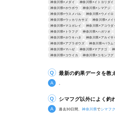
神奈川県×メダイ
神奈川県×イトヨリダイ
神奈川県×ホウボウ
神奈川県×シマアジ
神奈川県×ウスメバル
神奈川県×ウメイロ
神奈川県×ウッカリカサゴ
神奈川県×メイ
神奈川県×マコガレイ
神奈川県×アコウダ
神奈川県×トラフグ
神奈川県×ハガツオ
神奈川県×ホウキハタ
神奈川県×アカイサ
神奈川県×アブラボウズ
神奈川県×バラム
神奈川県×マハゼ
神奈川県×マアナゴ
神
神奈川県×コウイカ
神奈川県×コモンフグ
最新の釣果データを教
。
シマフグ以外によく釣
過去30日間、
神奈川県
で
シマフ