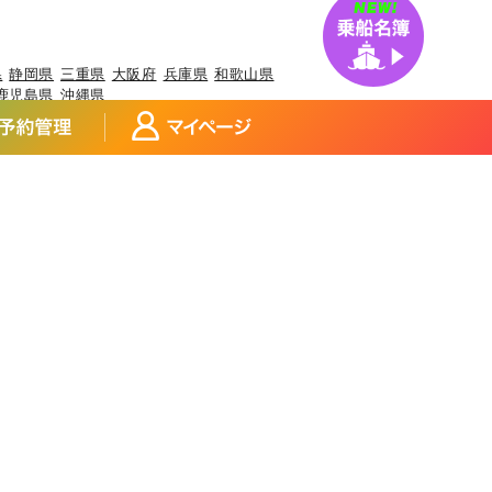
県
静岡県
三重県
大阪府
兵庫県
和歌山県
鹿児島県
沖縄県
アジ
宮城県×アイナメ
宮城県×メバル
×マダイ
福島県×ヒラメ
福島県×チダイ
玉県×サワラ
埼玉県×タチウオ
県×マアジ
東京都×マアジ
ブリ
神奈川県×アカアマダイ
イカ
富山県×ブリ
富山県×マダイ
マアジ
福井県×ケンサキイカ
アジ
静岡県×タチウオ
静岡県×ブリ
県×ヒラメ
三重県×カサゴ
三重県×マアジ
×サワラ
大阪府×ブリ
大阪府×キジハタ
山県×マアジ
和歌山県×ブリ
鳥取県×マダイ
岡山県×スズキ
広島県×ブリ
広島県×アオリイカ
徳島県×チダイ
徳島県×イサキ
県×マダイ
愛媛県×ブリ
愛媛県×キジハタ