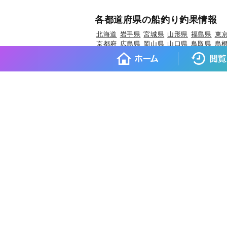
各都道府県の船釣り釣果情報
北海道
岩手県
宮城県
山形県
福島県
東
京都府
広島県
岡山県
山口県
鳥取県
島
各都道府県の人気魚種の釣果情
岩手県×マダラ
岩手県×スルメイカ
岩手県
宮城県×マコガレイ
山形県×マアジ
山形県
福島県×ウスメバル
福島県×ブリ
茨城県×
埼玉県×ホウボウ
埼玉県×マダイ
埼玉県×
東京都×タチウオ
東京都×シロギス
東京都
神奈川県×タチウオ
新潟県×マダイ
新潟県
富山県×キジハタ
富山県×ウッカリカサゴ
福井県×マダイ
福井県×アオリイカ
福井県
愛知県×ブリ
愛知県×マダイ
愛知県×タチ
京都府×ケンサキイカ
京都府×ブリ
京都府
大阪府×スズキ
兵庫県×ブリ
兵庫県×マダ
和歌山県×イサキ
和歌山県×マサバ
鳥取
岡山県×マダイ
岡山県×ヒラメ
岡山県×キ
山口県×マダイ
山口県×ケンサキイカ
山
徳島県×キダイ
香川県×マダイ
香川県×ア