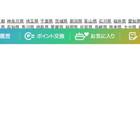
京都
神奈川県
埼玉県
千葉県
茨城県
新潟県
富山県
石川県
福井県
愛知
根県
高知県
香川県
徳島県
愛媛県
福岡県
佐賀県
長崎県
熊本県
大分県
報
×ブリ
岩手県×ケンサキイカ
岩手県×カサゴ
宮城県×ヒラメ
宮城県×マ
×マダイ
山形県×キジハタ
山形県×ケンサキイカ
山形県×マハタ
福島県
マダイ
茨城県×ブリ
茨城県×ヒラメ
茨城県×カサゴ
茨城県×ホウボウ
埼
ブリ
千葉県×マダイ
千葉県×ヒラメ
千葉県×イサキ
千葉県×カサゴ
千葉
×マダコ
東京都×サワラ
神奈川県×マアジ
神奈川県×マダイ
神奈川県×
×ブリ
新潟県×マアジ
新潟県×キダイ
新潟県×ゴマサバ
富山県×アオリ
石川県×ブリ
石川県×キジハタ
石川県×マダイ
石川県×カサゴ
石川県×
×マアジ
福井県×スルメイカ
静岡県×マダイ
静岡県×イサキ
静岡県×マ
ウオ
愛知県×ホウボウ
愛知県×マアジ
三重県×ブリ
三重県×マダイ
三重
×マダイ
京都府×スルメイカ
京都府×アオリイカ
大阪府×マダイ
大阪府
イ
兵庫県×マダコ
兵庫県×サワラ
兵庫県×ヒラメ
和歌山県×マダイ
和歌
県×ケンサキイカ
鳥取県×マアジ
鳥取県×スルメイカ
鳥取県×アオリイカ
ジハタ
岡山県×マゴチ
広島県×マダイ
広島県×キジハタ
広島県×サワラ
口県×キジハタ
山口県×ブリ
山口県×カサゴ
徳島県×ブリ
徳島県×マアジ
オリイカ
香川県×マゴチ
香川県×キジハタ
香川県×ショウサイフグ
愛媛