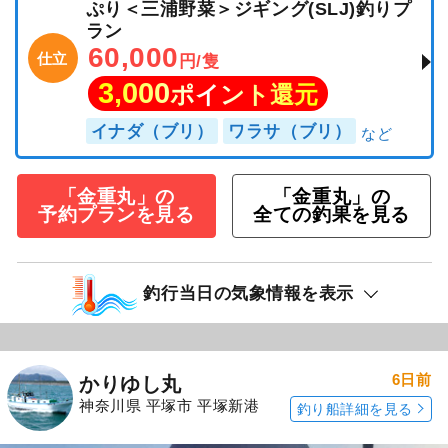
ぷり＜三浦野菜＞ジギング(SLJ)釣りプ
ラン
60,000
仕立
円/隻
3,000
ポイント還元
イナダ（ブリ）
ワラサ（ブリ）
「金重丸」の
「金重丸」の
予約プランを見る
全ての釣果を見る
釣行当日の気象情報を表示
6日前
かりゆし丸
神奈川県 平塚市 平塚新港
釣り船詳細を見る