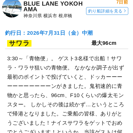
7日前
BLUE LANE YOKOH
AMA
釣り船詳細を見る
神奈川県 横浜市 根岸橋
釣行日：2026年7月31日（金）中潮
サワラ
最大96cm
3:30～「青物便」。 ゲスト3名様で出船！サワ
ラ・ワラサ狙いの青物便。 なかなか調子が出ず
最初のポイントで投げていくと、ドッカーーー
ーーーーーーーーンがきました。鬼初速的に青
物かと思ったら、96cm、F10くらいの爆太モン
スター。 しかしその後は続かず…というところ
で帰港となりました。ご乗船の皆様、ありがと
うございました！ナイスサワラをゲットでおめ
でとうございます！というか、当該ゲストは何