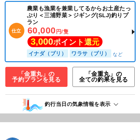
農業も漁業を兼業してるからお土産たっ
ぷり＜三浦野菜＞ジギング(SLJ)釣りプ
ラン
60,000
仕立
円/隻
3,000
ポイント還元
イナダ（ブリ）
ワラサ（ブリ）
「金重丸」の
「金重丸」の
予約プランを見る
全ての釣果を見る
釣行当日の気象情報を表示