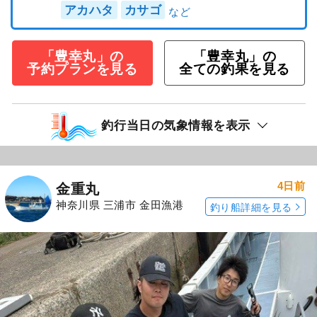
アカハタ
カサゴ
「豊幸丸」の
「豊幸丸」の
予約プランを見る
全ての釣果を見る
釣行当日の気象情報を表示
4日前
金重丸
神奈川県 三浦市 金田漁港
釣り船詳細を見る