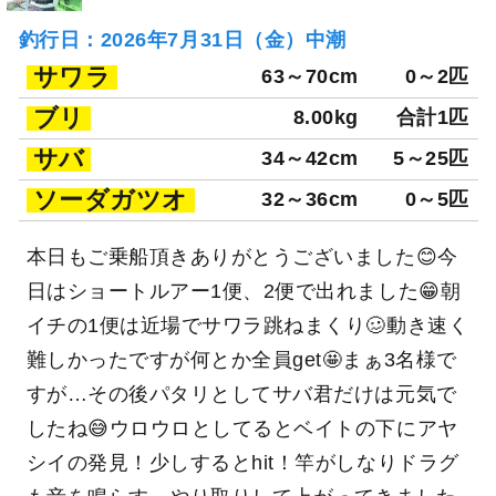
釣行日：2026年7月31日（金）中潮
サワラ
63～70cm
0～2匹
ブリ
8.00kg
合計1匹
サバ
34～42cm
5～25匹
ソーダガツオ
32～36cm
0～5匹
本日もご乗船頂きありがとうございました😊今
日はショートルアー1便、2便で出れました😁朝
イチの1便は近場でサワラ跳ねまくり🥴動き速く
難しかったですが何とか全員get🤩まぁ3名様で
すが…その後パタリとしてサバ君だけは元気で
したね😅ウロウロとしてるとベイトの下にアヤ
シイの発見！少しするとhit！竿がしなりドラグ