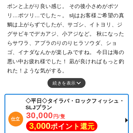
ポンと上がり良い感じ。 その後小さめがポツ
リ…ポツリ…でした～。 sljはお客様ご希望の真
鯛は上がらずでしたが、サゴシ、イトヨリ、ジ
グサビキでデカアジ、小アジなど。 秋になった
らサワラ、アブラのりのりヒラソウダ、ショ
ゴ、イナダなんかが楽しみですね。 今日は海の
悪い中お疲れ様でした！ 凪が良ければもっと釣
れた！ような気がする。
続きを表示
◇平日◇タイラバ・ロックフィッシュ・
SLJプラン
30,000
円/隻
仕立
3,000
ポイント還元