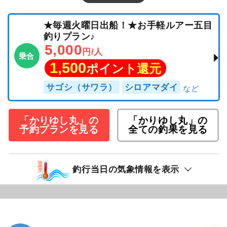
★毎週火曜日出船！★お手軽ルアー五目
釣りプラン♪
5,000
円/人
乗合
1,500
ポイント還元
サゴシ（サワラ）
シロアマダイ
「かりゆし丸」の
「かりゆし丸」の
予約プランを見る
全ての釣果を見る
釣行当日の気象情報を表示