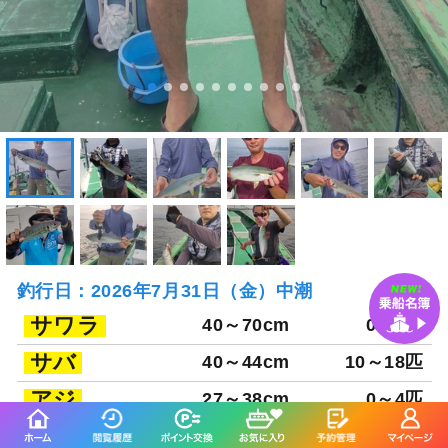
釣行日：2026年7月31日（金）中潮
サワラ
40～70cm
0～1匹
サバ
40～44cm
10～18匹
アジ
27～38cm
0～4匹