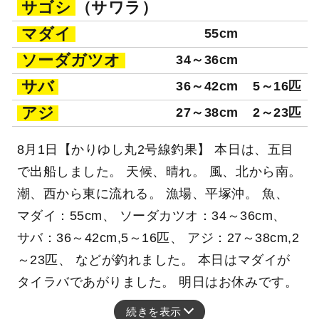
サゴシ
（サワラ）
マダイ
55cm
ソーダガツオ
34～36cm
サバ
36～42cm
5～16匹
アジ
27～38cm
2～23匹
8月1日【かりゆし丸2号線釣果】 本日は、五目
で出船しました。 天候、晴れ。 風、北から南。
潮、西から東に流れる。 漁場、平塚沖。 魚、
マダイ：55cm、 ソーダカツオ：34～36cm、
サバ：36～42cm,5～16匹、 アジ：27～38cm,2
～23匹、 などが釣れました。 本日はマダイが
タイラバであがりました。 明日はお休みです。
続きを表示