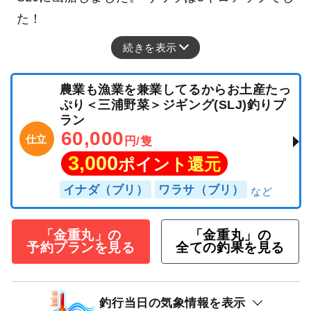
た！
続きを表示
農業も漁業を兼業してるからお土産たっ
ぷり＜三浦野菜＞ジギング(SLJ)釣りプ
ラン
60,000
仕立
円/隻
3,000
ポイント還元
イナダ（ブリ）
ワラサ（ブリ）
「金重丸」の
「金重丸」の
予約プランを見る
全ての釣果を見る
釣行当日の気象情報を表示