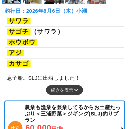
釣行日：2026年8月6日（木）小潮
サワラ
サゴチ
（サワラ）
ホウボウ
アジ
カサゴ
息子船。SLJに出船しました！
続きを表示
農業も漁業を兼業してるからお土産たっ
ぷり＜三浦野菜＞ジギング(SLJ)釣りプ
ラン
60,000
仕立
円/隻