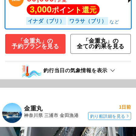
3,000
ポイント還元
イナダ（ブリ）
ワラサ（ブリ）
「金重丸」の
「金重丸」の
予約プランを見る
全ての釣果を見る
釣行当日の気象情報を表示
1日前
金重丸
神奈川県 三浦市 金田漁港
釣り船詳細を見る