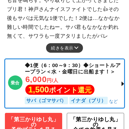
も音を鳴らす。やり取りして上がってきました
ブリ君！神戸さんナイスファイトでした👍その
後もサバは元気な1便でした！2便は…なかなか
難しい時間でしたねー。サバ君もなかなか釣れ
無くて、サワラも一度アタリましたがバレ
続きを表示
◆1便（6：00～9：30）◆ショートルア
ープラン＜水・金曜日に出船ます！＞
6,000
円/人
乗合
1,500
ポイント還元
サバ（ゴマサバ）
イナダ（ブリ）
「第三かりゆし丸」
「第三かりゆし丸」
の
の