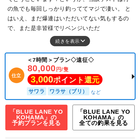
の魚でも毎回しっかり釣っててマジで凄い。 と
はいえ、まだ爆連はいただいてない気もするの
で、また是非皆様でリベンジいただ
続きを表示
＜7時間＞プラン◇遠征◇
80,000
円/隻
仕立
3,000
ポイント還元
サワラ
ワラサ（ブリ）
「BLUE LANE YO
「BLUE LANE YO
KOHAMA」の
KOHAMA」の
予約プランを見る
全ての釣果を見る