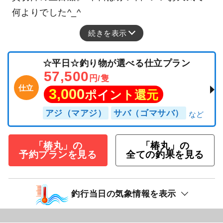
何よりでした^_^
続きを表示
☆平日☆釣り物が選べる仕立プラン
57,500
円/隻
仕立
3,000
ポイント還元
アジ（マアジ）
サバ（ゴマサバ）
「椿丸」の
「椿丸」の
予約プランを見る
全ての釣果を見る
釣行当日の気象情報を表示