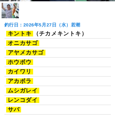
釣行日：2026年5月27日（水）若潮
キントキ
（チカメキントキ）
オニカサゴ
アヤメカサゴ
ホウボウ
カイワリ
アカボラ
ムシガレイ
レンコダイ
サバ