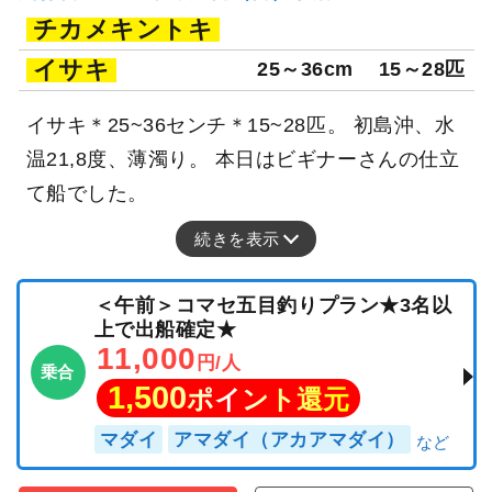
チカメキントキ
イサキ
25～36cm
15～28匹
イサキ＊25~36センチ＊15~28匹。 初島沖、水
温21,8度、薄濁り。 本日はビギナーさんの仕立
て船でした。
続きを表示
＜午前＞コマセ五目釣りプラン★3名以
上で出船確定★
11,000
円/人
乗合
1,500
ポイント還元
マダイ
アマダイ（アカアマダイ）