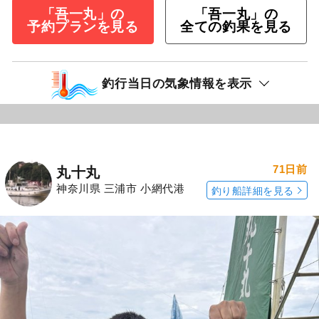
「吾一丸」の
「吾一丸」の
予約プランを見る
全ての釣果を見る
釣行当日の気象情報を表示
71日前
丸十丸
神奈川県 三浦市 小網代港
釣り船詳細を見る