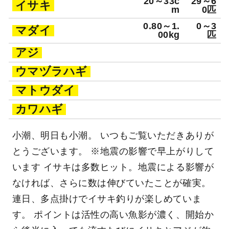
20～33c
29～6
イサキ
m
0匹
0.80～1.
0～3
マダイ
00kg
匹
アジ
ウマヅラハギ
マトウダイ
カワハギ
小潮、明日も小潮。 いつもご覧いただきありが
とうございます。 ※地震の影響で早上がりして
います イサキは多数ヒット。地震による影響が
なければ、さらに数は伸びていたことが確実。
連日、多点掛けでイサキ釣りが楽しめていま
す。 ポイントは活性の高い魚影が濃く、開始か