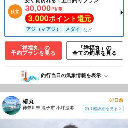
安く貸切れる！五目釣りプラン
30,000
円/隻
仕立
3,000
ポイント還元
アジ（マアジ）
メダイ
「祥福丸」の
「祥福丸」の
予約プランを見る
全ての釣果を見る
釣行当日の気象情報を表示
67日前
椿丸
神奈川県 逗子市 小坪漁港
釣り船詳細を見る