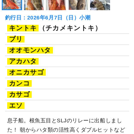
釣行日：2026年6月7日（日）小潮
キントキ
（チカメキントキ）
ブリ
オオモンハタ
アカハタ
オニカサゴ
カンコ
カサゴ
エソ
息子船。根魚五目とSLJのリレーに出船しまし
た！ 朝からハタ類の活性高くダブルヒットなど