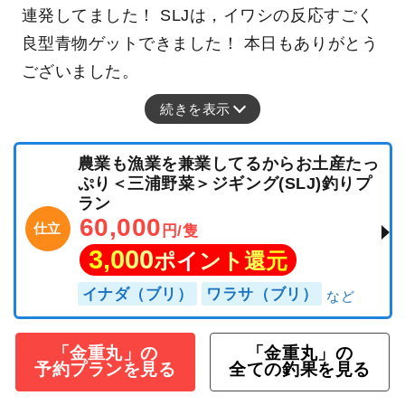
連発してました！ SLJは，イワシの反応すごく
良型青物ゲットできました！ 本日もありがとう
ございました。
続きを表示
農業も漁業を兼業してるからお土産たっ
ぷり＜三浦野菜＞ジギング(SLJ)釣りプ
ラン
60,000
仕立
円/隻
3,000
ポイント還元
イナダ（ブリ）
ワラサ（ブリ）
「金重丸」の
「金重丸」の
予約プランを見る
全ての釣果を見る