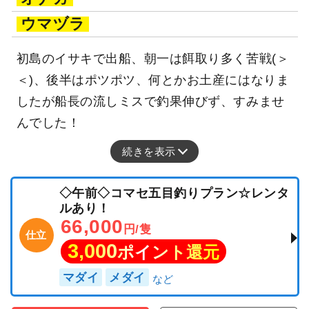
ウマヅラ
初島のイサキで出船、朝一は餌取り多く苦戦(＞
＜)、後半はポツポツ、何とかお土産にはなりま
したが船長の流しミスで釣果伸びず、すみませ
んでした！
続きを表示
◇午前◇コマセ五目釣りプラン☆レンタ
ルあり！
66,000
円/隻
仕立
3,000
ポイント還元
マダイ
メダイ