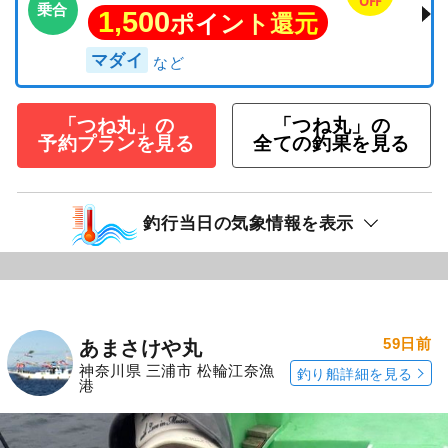
OFF
乗合
1,500
ポイント還元
マダイ
「つね丸」の
「つね丸」の
予約プランを見る
全ての釣果を見る
釣行当日の気象情報を表示
59日前
あまさけや丸
神奈川県 三浦市 松輪江奈漁
釣り船詳細を見る
港