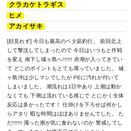
クラカケトラギス
ヒメ
アカイサキ
[顔見れず] 今日も最高のベタ凪釣行。 前回北上
して撃沈してしまったので 今日はいつもと作戦
を変え 南下し城ヶ島へ!!!!!! 赤潮が入ってきてい
て どこのポイントもとても濁っていました。 城
ヶ島沖は少しマシでしたが PEに汚れが付いて
しまいました。 潮流れは1日中あり 上潮は動か
なくても 下潮は流れている感じで とにかく生体
反応は多かったです！ 仕掛けを下ろせば何かし
らアタリ 暇な時間はほぼありませんでした。 た
だ!!!!!! 濁った潮が気に食わないのか 警戒してし