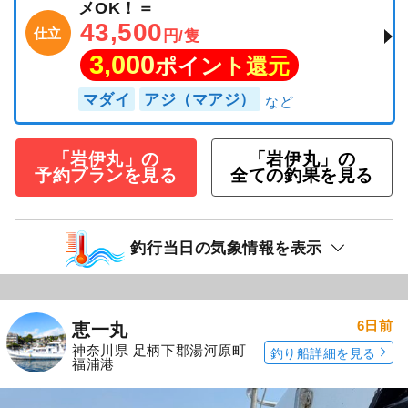
メOK！＝
43,500
仕立
円/隻
3,000
ポイント還元
マダイ
アジ（マアジ）
「岩伊丸」の
「岩伊丸」の
予約プランを見る
全ての釣果を見る
釣行当日の気象情報を表示
6日前
恵一丸
神奈川県 足柄下郡湯河原町
釣り船詳細を見る
福浦港