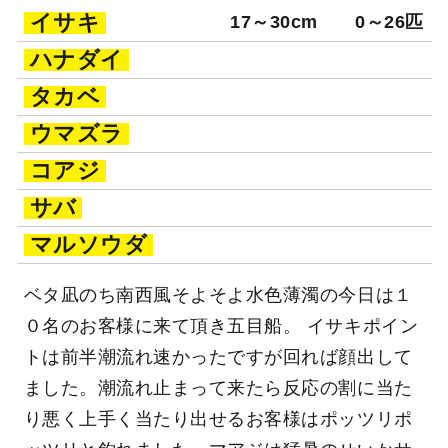
イサキ
17～30cm
0～26匹
ハナダイ
タカベ
ウマズラ
コアジ
サバ
マルソウダ
ベタ凪のち南西風そよそよ水色薄濁の今日は１
０名のお客様に来て頂き五目船。 イサキポイン
トは前半潮流れ速かったですが回れば顔出して
ました。潮流れ止まって来たら反応の割に当た
り悪く上手く当たり出せるお客様はポッツリポ