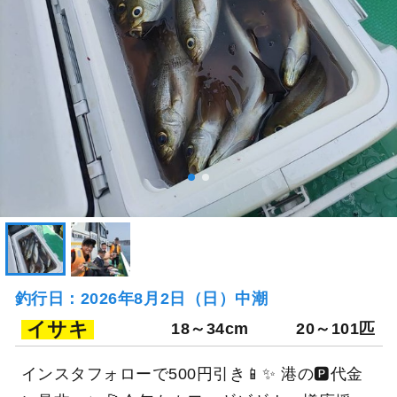
釣行日：2026年8月2日（日）中潮
イサキ
18～34cm
20～101匹
インスタフォローで500円引き📱✨ 港の🅿️代金