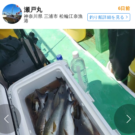
6日前
瀬戸丸
神奈川県 三浦市 松輪江奈漁
釣り船詳細を見る
港