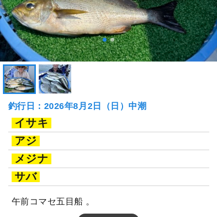
釣行日：2026年8月2日（日）中潮
イサキ
アジ
メジナ
サバ
午前コマセ五目船 。