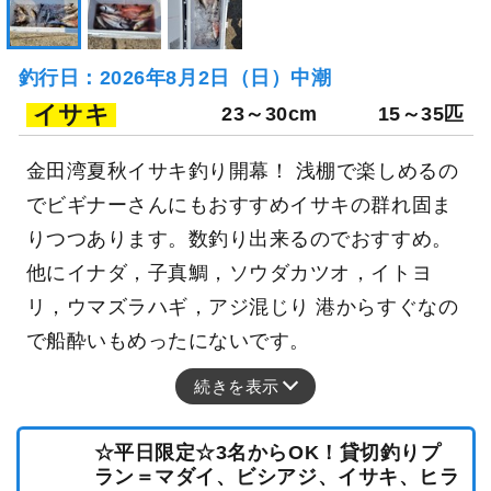
釣行日：2026年8月2日（日）中潮
イサキ
23～30cm
15～35匹
金田湾夏秋イサキ釣り開幕！ 浅棚で楽しめるの
でビギナーさんにもおすすめイサキの群れ固ま
りつつあります。数釣り出来るのでおすすめ。
他にイナダ，子真鯛，ソウダカツオ，イトヨ
リ，ウマズラハギ，アジ混じり 港からすぐなの
で船酔いもめったにないです。
続きを表示
☆平日限定☆3名からOK！貸切釣りプ
ラン＝マダイ、ビシアジ、イサキ、ヒラ