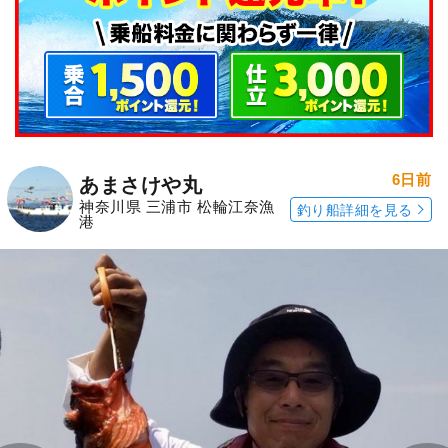
6日前
あまさけや丸
神奈川県 三浦市 松輪江奈漁
釣り船詳細を見る
港