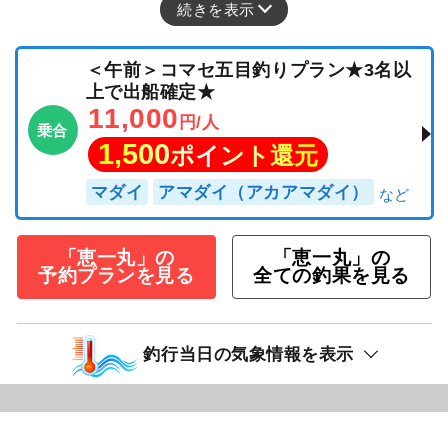
続きを表示
＜午前＞コマセ五目釣りプラン★3名以
上で出船確定★
11,000
円/人
乗合
1,500
ポイント還元
マダイ
アマダイ（アカアマダイ）
「恵一丸」の
「恵一丸」の
予約プランを見る
全ての釣果を見る
釣行当日の気象情報を表示