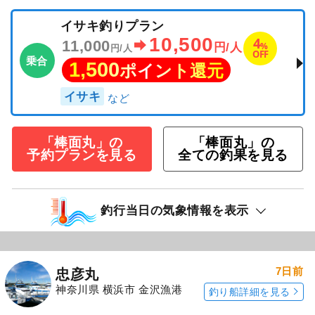
イサキ釣りプラン
10,500
4
11,000
%
円/人
円/人
OFF
乗合
1,500
ポイント還元
イサキ
「棒面丸」の
「棒面丸」の
予約プランを見る
全ての釣果を見る
釣行当日の気象情報を表示
7日前
忠彦丸
神奈川県 横浜市 金沢漁港
釣り船詳細を見る