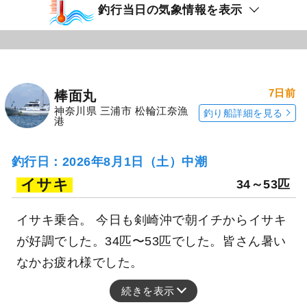
釣行当日の気象情報を表示
7日前
棒面丸
神奈川県 三浦市 松輪江奈漁
釣り船詳細を見る
港
釣行日：2026年8月1日（土）中潮
イサキ
34～53匹
イサキ乗合。 今日も剣崎沖で朝イチからイサキ
が好調でした。34匹〜53匹でした。皆さん暑い
なかお疲れ様でした。
続きを表示