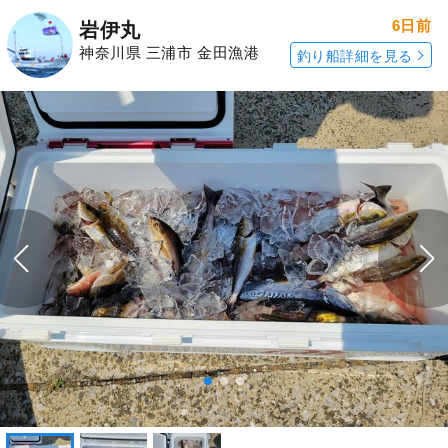
6日前
岩伊丸
神奈川県 三浦市 金田漁港
釣り船詳細を見る