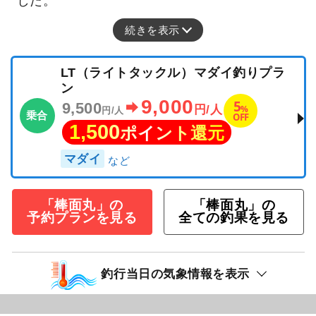
した。
続きを表示
LT（ライトタックル）マダイ釣りプラ
ン
9,000
5
9,500
%
円/人
円/人
乗合
OFF
1,500
ポイント還元
マダイ
「棒面丸」の
「棒面丸」の
予約プランを見る
全ての釣果を見る
釣行当日の気象情報を表示