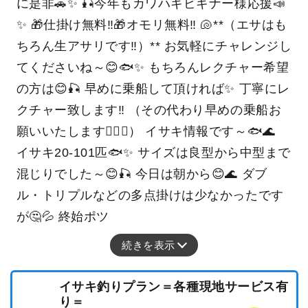
に是非🚗✨ 🎣今年もカワハギビギナー様応援📣
✨ 🎁仕掛け無料‼️🎁オモリ無料‼️ 🐚**（エサはも
ちろん生アサリです‼️）** お気軽にチャレンジし
てくださいね～😊🐟✨ もちろんレクチャー希望
の方は😊🎣 早めに乗船して頂ければ✨ 丁寧にレ
クチャー致します‼️ （その代わり早めの乗船お
願いいたします🙇‍♂️✨） イサキ情報です～🐟🌊
イサキ20-101匹🐟✨ サイズは良型から中型まで
混じりでした～😊🎣 今日は朝から😊🌊 ダブ
ル・トリプルなどの多点掛けは少なかったです
が🤔💦 終始ポツ
続きを表示
イサキ釣りプラン＝各種現地サービス有
り＝