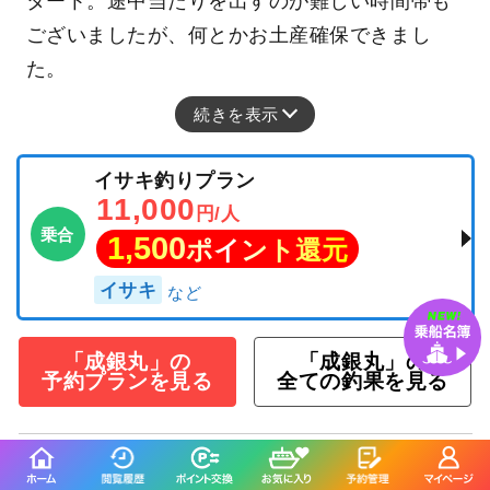
タート。途中当たりを出すのが難しい時間帯も
ございましたが、何とかお土産確保できまし
た。
続きを表示
イサキ釣りプラン
11,000
円/人
乗合
1,500
ポイント還元
イサキ
「成銀丸」の
「成銀丸」の
予約プランを見る
全ての釣果を見る
釣行当日の気象情報を表示