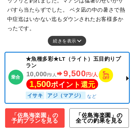
ッツリと釣れました。マアジは猛暑のせいかサ
バすら当たらずでした。 ベタ凪の中の暑さで熱
中症迄はいかない迄もダウンされたお客様多か
ったです。
続きを表示
★魚種多彩★LT（ライト）五目釣りプ
ラン
9,500
5
10,000
%
円/人
円/人
乗合
OFF
1,500
ポイント還元
イサキ
アジ（マアジ）
「佐島海楽園」の
「佐島海楽園」の
予約プランを見る
全ての釣果を見る