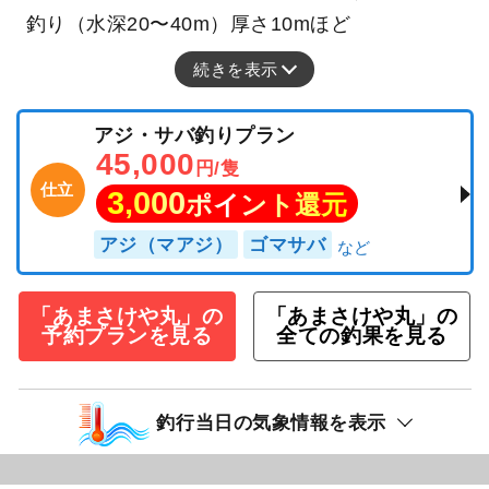
釣り（水深20〜40m）厚さ10mほど
続きを表示
アジ・サバ釣りプラン
45,000
円/隻
仕立
3,000
ポイント還元
アジ（マアジ）
ゴマサバ
「あまさけや丸」の
「あまさけや丸」の
予約プランを見る
全ての釣果を見る
釣行当日の気象情報を表示