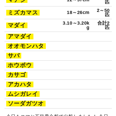
匹
2～50
ミズカマス
18～26cm
匹
3.10～3.20k
合計2
マダイ
g
匹
アマダイ
オオモンハタ
サバ
ホウボウ
カサゴ
アカハタ
ムシガレイ
ソーダガツオ