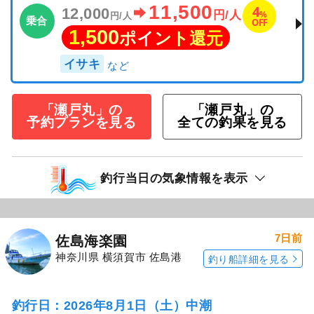
11,500
4
12,000
%
円/人
円/人
乗合
OFF
1,500
ポイント還元
イサキ
「瀬戸丸」の
「瀬戸丸」の
予約プランを見る
全ての釣果を見る
釣行当日の気象情報を表示
7日前
佐島海楽園
神奈川県 横須賀市 佐島港
釣り船詳細を見る
釣行日：2026年8月1日（土）中潮