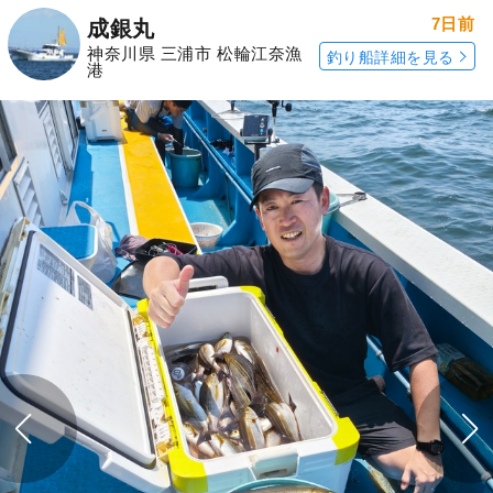
7日前
成銀丸
神奈川県 三浦市 松輪江奈漁
釣り船詳細を見る
港