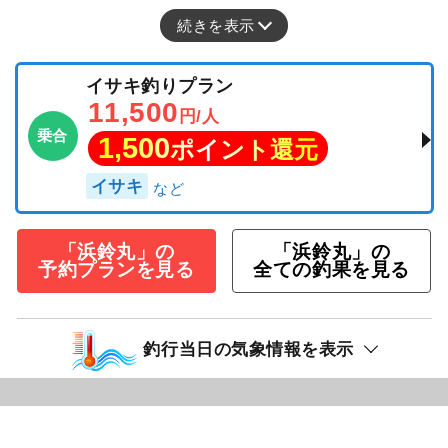
続きを表示
イサキ釣りプラン
11,500
円/人
乗合
1,500
ポイント還元
イサキ
「浜鈴丸」の
「浜鈴丸」の
予約プランを見る
全ての釣果を見る
釣行当日の気象情報を表示