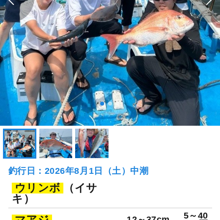
釣行日：2026年8月1日（土）中潮
ウリンボ
（イサ
キ）
5～40
マアジ
12～37cm