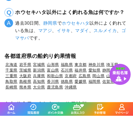
ホウセキハタ以外によく釣れる魚は何ですか？
過去30日間、
静岡県
で
ホウセキハタ
以外によく釣れて
いる魚は、
マアジ
、
イサキ
、
マダイ
、
スルメイカ
、
ゴ
マサバ
です。
各都道府県の船釣り釣果情報
北海道
岩手県
宮城県
山形県
福島県
東京都
神奈川県
埼玉県
千葉県
茨城県
新潟県
富山県
石川県
福井県
愛知県
静岡県
三重県
大阪府
兵庫県
和歌山県
京都府
広島県
岡山県
山口県
鳥取県
島根県
高知県
香川県
徳島県
愛媛県
福岡県
佐賀県
長崎県
熊本県
大分県
鹿児島県
沖縄県
各都道府県の人気魚種の釣果情報
岩手県×マダラ
岩手県×スルメイカ
岩手県×ブリ
岩手県×カサゴ
岩手県×バラメヌケ
宮城県×ヒラメ
宮城県×マアジ
宮城県×アイナメ
宮城県×マコガレイ
宮城県×メバル
山形県×マアジ
山形県×マダイ
山形県×キジハタ