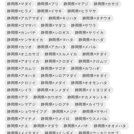
静岡県×マダイ
静岡県×ブリ
静岡県×マアジ
静岡県×カサゴ
静岡県×ヒラメ
静岡県×イサキ
静岡県×ヒラマサ
静岡県×アカアマダイ
静岡県×キジハタ
静岡県×タチウオ
静岡県×ゴマサバ
静岡県×マダコ
静岡県×サワラ
静岡県×カンパチ
静岡県×シロギス
静岡県×ヤリイカ
静岡県×ケンサキイカ
静岡県×マハタ
静岡県×キハダ
静岡県×カツオ
静岡県×アカハタ
静岡県×メバル
静岡県×オニカサゴ
静岡県×スルメイカ
静岡県×チダイ
静岡県×アオリイカ
静岡県×クロダイ
静岡県×クロムツ
静岡県×アカムツ
静岡県×マゴチ
静岡県×カワハギ
静岡県×アオハタ
静岡県×シロアマダイ
静岡県×キダイ
静岡県×クロソイ
静岡県×メダイ
静岡県×オオモンハタ
静岡県×シイラ
静岡県×キンメダイ
静岡県×イトヨリダイ
静岡県×アラ
静岡県×ホウボウ
静岡県×チカメキントキ
静岡県×シマアジ
静岡県×シログチ
静岡県×カイワリ
静岡県×ショウサイフグ
静岡県×メジナ
静岡県×マサバ
静岡県×アイナメ
静岡県×ウメイロ
静岡県×ウスメバル
静岡県×クエ
静岡県×マダラ
静岡県×メバチ
静岡県×オオメハタ
静岡県×メイチダイ
静岡県×イシダイ
静岡県×ウッカリカサゴ