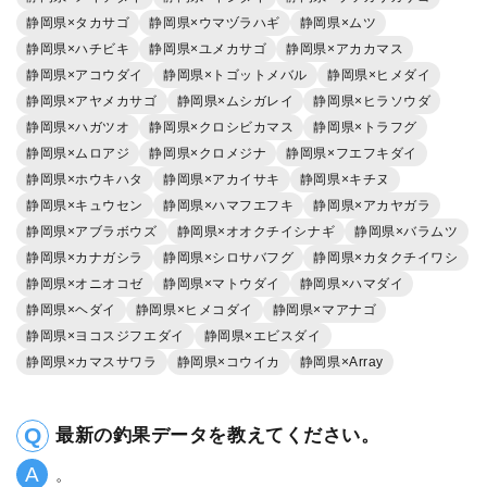
静岡県×タカサゴ
静岡県×ウマヅラハギ
静岡県×ムツ
静岡県×ハチビキ
静岡県×ユメカサゴ
静岡県×アカカマス
静岡県×アコウダイ
静岡県×トゴットメバル
静岡県×ヒメダイ
静岡県×アヤメカサゴ
静岡県×ムシガレイ
静岡県×ヒラソウダ
静岡県×ハガツオ
静岡県×クロシビカマス
静岡県×トラフグ
静岡県×ムロアジ
静岡県×クロメジナ
静岡県×フエフキダイ
静岡県×ホウキハタ
静岡県×アカイサキ
静岡県×キチヌ
静岡県×キュウセン
静岡県×ハマフエフキ
静岡県×アカヤガラ
静岡県×アブラボウズ
静岡県×オオクチイシナギ
静岡県×バラムツ
静岡県×カナガシラ
静岡県×シロサバフグ
静岡県×カタクチイワシ
静岡県×オニオコゼ
静岡県×マトウダイ
静岡県×ハマダイ
静岡県×ヘダイ
静岡県×ヒメコダイ
静岡県×マアナゴ
静岡県×ヨコスジフエダイ
静岡県×エビスダイ
静岡県×カマスサワラ
静岡県×コウイカ
静岡県×Array
最新の釣果データを教えてください。
。