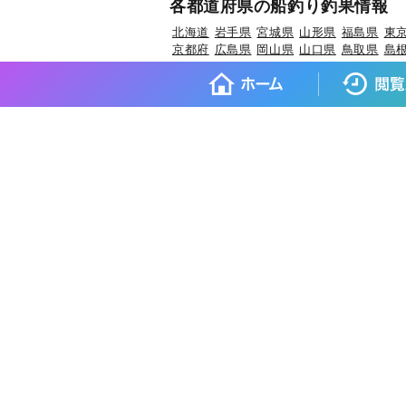
各都道府県の船釣り釣果情報
北海道
岩手県
宮城県
山形県
福島県
東
京都府
広島県
岡山県
山口県
鳥取県
島
各都道府県の人気魚種の釣果情
岩手県×マダラ
岩手県×スルメイカ
岩手県
宮城県×マコガレイ
山形県×マアジ
山形県
福島県×ウスメバル
福島県×ブリ
茨城県×
埼玉県×ホウボウ
埼玉県×マダイ
埼玉県×
東京都×タチウオ
東京都×シロギス
東京都
神奈川県×タチウオ
新潟県×マダイ
新潟県
富山県×キジハタ
富山県×ウッカリカサゴ
福井県×マダイ
福井県×アオリイカ
福井県
愛知県×ブリ
愛知県×マダイ
愛知県×タチ
京都府×ケンサキイカ
京都府×ブリ
京都府
大阪府×スズキ
兵庫県×ブリ
兵庫県×マダ
和歌山県×イサキ
和歌山県×マサバ
鳥取
岡山県×マダイ
岡山県×ヒラメ
岡山県×キ
山口県×マダイ
山口県×ケンサキイカ
山
徳島県×キダイ
香川県×マダイ
香川県×ア
愛媛県×タチウオ
愛媛県×サワラ
高知県×
福岡県×ヤリイカ
福岡県×ケンサキイカ