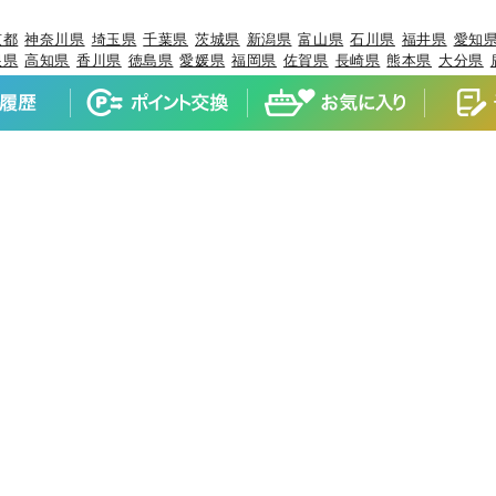
京都
神奈川県
埼玉県
千葉県
茨城県
新潟県
富山県
石川県
福井県
愛知
根県
高知県
香川県
徳島県
愛媛県
福岡県
佐賀県
長崎県
熊本県
大分県
報
×ブリ
岩手県×ケンサキイカ
岩手県×カサゴ
宮城県×ヒラメ
宮城県×マ
×マダイ
山形県×キジハタ
山形県×ケンサキイカ
山形県×マハタ
福島県
マダイ
茨城県×ブリ
茨城県×ヒラメ
茨城県×カサゴ
茨城県×ホウボウ
埼
ブリ
千葉県×マダイ
千葉県×ヒラメ
千葉県×イサキ
千葉県×カサゴ
千葉
×マダコ
東京都×サワラ
神奈川県×マアジ
神奈川県×マダイ
神奈川県×
×ブリ
新潟県×マアジ
新潟県×キダイ
新潟県×ゴマサバ
富山県×アオリ
石川県×ブリ
石川県×キジハタ
石川県×マダイ
石川県×カサゴ
石川県×
×マアジ
福井県×スルメイカ
静岡県×マダイ
静岡県×イサキ
静岡県×マ
ウオ
愛知県×ホウボウ
愛知県×マアジ
三重県×ブリ
三重県×マダイ
三重
×マダイ
京都府×スルメイカ
京都府×アオリイカ
大阪府×マダイ
大阪府
イ
兵庫県×マダコ
兵庫県×サワラ
兵庫県×ヒラメ
和歌山県×マダイ
和歌
県×ケンサキイカ
鳥取県×マアジ
鳥取県×アオリイカ
鳥取県×スルメイカ
ジハタ
岡山県×マゴチ
広島県×マダイ
広島県×キジハタ
広島県×ブリ
広
口県×キジハタ
山口県×ヒラマサ
山口県×アオリイカ
徳島県×ブリ
徳島県
オリイカ
香川県×マゴチ
香川県×キジハタ
香川県×ショウサイフグ
愛媛
カンパチ
高知県×アカアマダイ
高知県×イサキ
高知県×マダイ
高知県×
福岡県×ヒラマサ
福岡県×ブリ
佐賀県×マダイ
佐賀県×ヒラマサ
佐賀県×