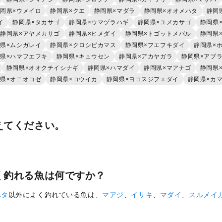
岡県×ウメイロ
静岡県×クエ
静岡県×マダラ
静岡県×オオメハタ
静岡
イ
静岡県×タカサゴ
静岡県×ウマヅラハギ
静岡県×ユメカサゴ
静岡県
静岡県×アヤメカサゴ
静岡県×ヒメダイ
静岡県×トゴットメバル
静岡県
県×ムシガレイ
静岡県×クロシビカマス
静岡県×フエフキダイ
静岡県×
県×ハマフエフキ
静岡県×キュウセン
静岡県×アカヤガラ
静岡県×アブ
静岡県×オオクチイシナギ
静岡県×ハマダイ
静岡県×マアナゴ
静岡県
県×オニオコゼ
静岡県×コウイカ
静岡県×ヨコスジフエダイ
静岡県×カ
えてください。
く釣れる魚は何ですか？
ハタ
以外によく釣れている魚は、
マアジ
、
イサキ
、
マダイ
、
スルメイ