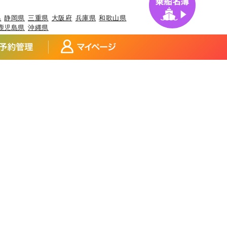
県
静岡県
三重県
大阪府
兵庫県
和歌山県
鹿児島県
沖縄県
アジ
宮城県×アイナメ
宮城県×メバル
×マダイ
福島県×ヒラメ
福島県×チダイ
玉県×サワラ
埼玉県×タチウオ
県×マアジ
東京都×マアジ
ブリ
神奈川県×アカアマダイ
イカ
富山県×ブリ
富山県×マダイ
マアジ
福井県×ケンサキイカ
アジ
静岡県×タチウオ
静岡県×ブリ
県×ヒラメ
三重県×カサゴ
三重県×マアジ
×サワラ
大阪府×ブリ
大阪府×キジハタ
山県×マアジ
和歌山県×ブリ
鳥取県×マダイ
岡山県×スズキ
島県×サワラ
広島県×アオリイカ
×マアジ
徳島県×チダイ
徳島県×イサキ
県×マダイ
愛媛県×ブリ
愛媛県×キジハタ
ケンサキイカ
福岡県×マダイ
イサキ
佐賀県×アカアマダイ