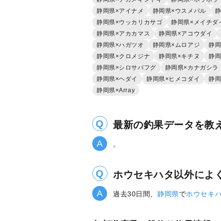
静岡県×アイナメ
静岡県×ウスメバル
静
静岡県×ウッカリカサゴ
静岡県×メイチダ
静岡県×アカカマス
静岡県×アコウダイ
静岡県×ハガツオ
静岡県×ムロアジ
静岡
静岡県×クロメジナ
静岡県×キチヌ
静岡
静岡県×シロサバフグ
静岡県×カナガシラ
静岡県×ヘダイ
静岡県×ヒメコダイ
静岡
静岡県×Array
最新の釣果データを教
。
ホウセキハタ以外によ
過去30日間、
静岡県
で
ホウセキ