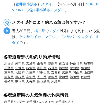
（
福井県
小浜市
）
メダイ
、【2026年5月6日】
SUPER
VIKING
（
福井県
小浜市
）
メダイ
。
メダイ以外によく釣れる魚は何ですか？
過去30日間、
福井県
で
メダイ
以外によく釣れている魚
は、
ケンサキイカ
、
マアジ
、
ゴマサバ
、
クロダイ
、
キ
ダイ
です。
各都道府県の船釣り釣果情報
北海道
岩手県
宮城県
山形県
福島県
東京都
神奈川県
埼玉県
千葉県
茨城県
新潟県
富山県
石川県
福井県
愛知県
静岡県
三重県
大阪府
兵庫県
和歌山県
京都府
広島県
岡山県
山口県
鳥取県
島根県
高知県
香川県
徳島県
愛媛県
福岡県
佐賀県
長崎県
熊本県
大分県
鹿児島県
沖縄県
各都道府県の人気魚種の釣果情報
岩手県×マダラ
岩手県×スルメイカ
岩手県×ブリ