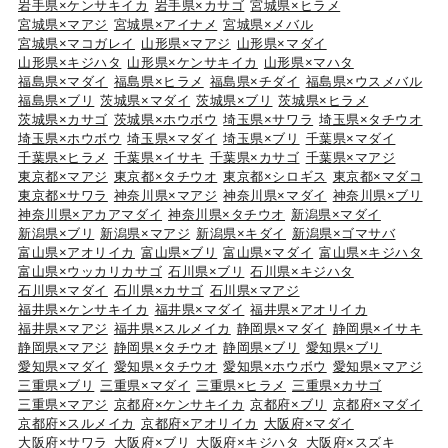
岩手県×ケンサキイカ
岩手県×カサゴ
宮城県×ヒラメ
宮城県×マアジ
宮城県×アイナメ
宮城県×メバル
宮城県×マコガレイ
山形県×マアジ
山形県×マダイ
山形県×キジハタ
山形県×ケンサキイカ
山形県×マハタ
福島県×マダイ
福島県×ヒラメ
福島県×チダイ
福島県×ウスメバル
福島県×ブリ
茨城県×マダイ
茨城県×ブリ
茨城県×ヒラメ
茨城県×カサゴ
茨城県×ホウボウ
埼玉県×サワラ
埼玉県×タチウオ
埼玉県×ホウボウ
埼玉県×マダイ
埼玉県×ブリ
千葉県×マダイ
千葉県×ヒラメ
千葉県×イサキ
千葉県×カサゴ
千葉県×マアジ
東京都×マアジ
東京都×タチウオ
東京都×シロギス
東京都×マダコ
東京都×サワラ
神奈川県×マアジ
神奈川県×マダイ
神奈川県×ブリ
神奈川県×アカアマダイ
神奈川県×タチウオ
新潟県×マダイ
新潟県×ブリ
新潟県×マアジ
新潟県×キダイ
新潟県×ゴマサバ
富山県×アオリイカ
富山県×ブリ
富山県×マダイ
富山県×キジハタ
富山県×ウッカリカサゴ
石川県×ブリ
石川県×キジハタ
石川県×マダイ
石川県×カサゴ
石川県×マアジ
福井県×ケンサキイカ
福井県×マダイ
福井県×アオリイカ
福井県×マアジ
福井県×スルメイカ
静岡県×マダイ
静岡県×イサキ
静岡県×マアジ
静岡県×タチウオ
静岡県×ブリ
愛知県×ブリ
愛知県×マダイ
愛知県×タチウオ
愛知県×ホウボウ
愛知県×マアジ
三重県×ブリ
三重県×マダイ
三重県×ヒラメ
三重県×カサゴ
三重県×マアジ
京都府×ケンサキイカ
京都府×ブリ
京都府×マダイ
京都府×スルメイカ
京都府×アオリイカ
大阪府×マダイ
大阪府×サワラ
大阪府×ブリ
大阪府×キジハタ
大阪府×スズキ