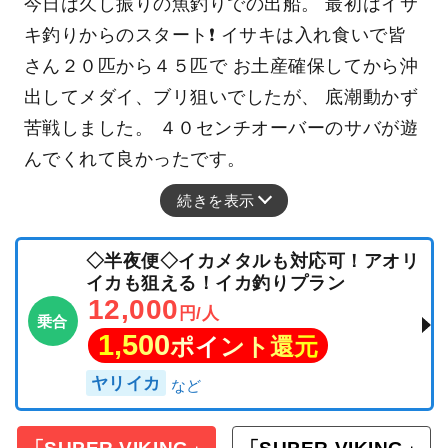
今日は久し振りの魚釣りでの出船。 最初はイサ
キ釣りからのスタート❗ イサキは入れ食いで皆
さん２０匹から４５匹で お土産確保してから沖
出してメダイ、ブリ狙いでしたが、 底潮動かず
苦戦しました。 ４０センチオーバーのサバが遊
んでくれて良かったです。
続きを表示
◇半夜便◇イカメタルも対応可！アオリ
イカも狙える！イカ釣りプラン
12,000
円/人
乗合
1,500
ポイント還元
ヤリイカ