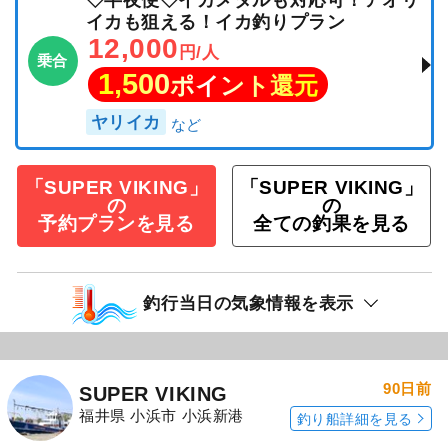
◇半夜便◇イカメタルも対応可！アオリ
イカも狙える！イカ釣りプラン
12,000
円/人
乗合
1,500
ポイント還元
ヤリイカ
「SUPER VIKING」
「SUPER VIKING」
の
の
予約プランを見る
全ての釣果を見る
釣行当日の気象情報を表示
90日前
SUPER VIKING
福井県 小浜市 小浜新港
釣り船詳細を見る