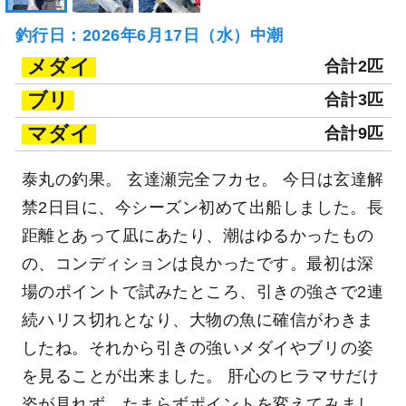
釣行日：2026年6月17日（水）中潮
メダイ
合計2匹
ブリ
合計3匹
マダイ
合計9匹
泰丸の釣果。 玄達瀬完全フカセ。 今日は玄達解
禁2日目に、今シーズン初めて出船しました。長
距離とあって凪にあたり、潮はゆるかったもの
の、コンディションは良かったです。最初は深
場のポイントで試みたところ、引きの強さで2連
続ハリス切れとなり、大物の魚に確信がわきま
したね。それから引きの強いメダイやブリの姿
を見ることが出来ました。 肝心のヒラマサだけ
姿が見れず、たまらずポイントを変えてみまし