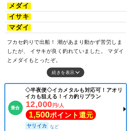
メダイ
イサキ
マダイ
フカセ釣りで出船！ 潮があまり動かず苦労しま
したが、 イサキが良く釣れていました。 マダイ
とメダイもとったぞ。
続きを表示
◇半夜便◇イカメタルも対応可！アオリ
イカも狙える！イカ釣りプラン
12,000
円/人
乗合
1,500
ポイント還元
ヤリイカ