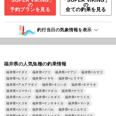
「SUPER VIKING」
「SUPER VIKING」
の
の
予約プランを見る
全ての釣果を見る
釣行当日の気象情報を表示
福井県の人気魚種の釣果情報
福井県×マダイ
福井県×ブリ
福井県×マアジ
福井県×カサゴ
福井県×ヒラメ
福井県×イサキ
福井県×ヒラマサ
福井県×アカアマダイ
福井県×キジハタ
福井県×タチウオ
福井県×ゴマサバ
福井県×マダコ
福井県×サワラ
福井県×カンパチ
福井県×シロギス
福井県×ヤリイカ
福井県×スズキ
福井県×ケンサキイカ
福井県×マハタ
福井県×カツオ
福井県×メバル
福井県×オニカサゴ
福井県×チダイ
福井県×スルメイカ
福井県×アオリイカ