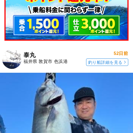
52日前
泰丸
福井県 敦賀市 色浜港
釣り船詳細を見る