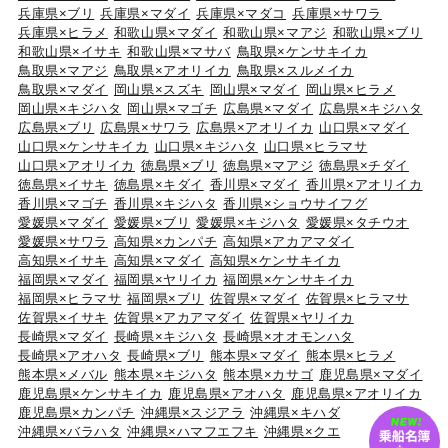
兵庫県×ブリ
兵庫県×マダイ
兵庫県×マダコ
兵庫県×サワラ
兵庫県×ヒラメ
和歌山県×マダイ
和歌山県×マアジ
和歌山県×ブリ
和歌山県×イサキ
和歌山県×マサバ
鳥取県×ケンサキイカ
鳥取県×マアジ
鳥取県×アオリイカ
鳥取県×スルメイカ
鳥取県×マダイ
岡山県×スズキ
岡山県×マダイ
岡山県×ヒラメ
岡山県×キジハタ
岡山県×マゴチ
広島県×マダイ
広島県×キジハタ
広島県×ブリ
広島県×サワラ
広島県×アオリイカ
山口県×マダイ
山口県×ケンサキイカ
山口県×キジハタ
山口県×ヒラマサ
山口県×アオリイカ
徳島県×ブリ
徳島県×マアジ
徳島県×チダイ
徳島県×イサキ
徳島県×キダイ
香川県×マダイ
香川県×アオリイカ
香川県×マゴチ
香川県×キジハタ
香川県×ショウサイフグ
愛媛県×マダイ
愛媛県×ブリ
愛媛県×キジハタ
愛媛県×タチウオ
愛媛県×サワラ
高知県×カンパチ
高知県×アカアマダイ
高知県×イサキ
高知県×マダイ
高知県×ケンサキイカ
福岡県×マダイ
福岡県×ヤリイカ
福岡県×ケンサキイカ
福岡県×ヒラマサ
福岡県×ブリ
佐賀県×マダイ
佐賀県×ヒラマサ
佐賀県×イサキ
佐賀県×アカアマダイ
佐賀県×ヤリイカ
長崎県×マダイ
長崎県×キジハタ
長崎県×オオモンハタ
長崎県×アオハタ
長崎県×ブリ
熊本県×マダイ
熊本県×ヒラメ
熊本県×メバル
熊本県×キジハタ
熊本県×カサゴ
鹿児島県×マダイ
鹿児島県×ケンサキイカ
鹿児島県×アオハタ
鹿児島県×アオリイカ
鹿児島県×カンパチ
沖縄県×スジアラ
沖縄県×キハダ
沖縄県×バラハタ
沖縄県×ハマフエフキ
沖縄県×クエ