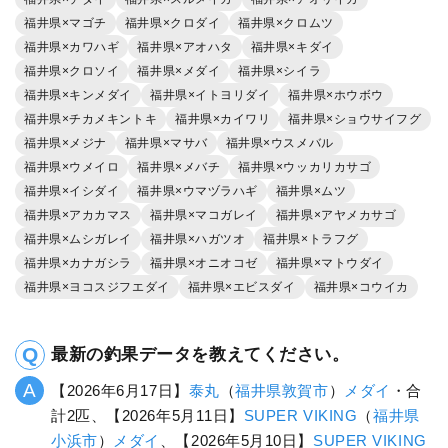
福井県×マゴチ
福井県×クロダイ
福井県×クロムツ
福井県×カワハギ
福井県×アオハタ
福井県×キダイ
福井県×クロソイ
福井県×メダイ
福井県×シイラ
福井県×キンメダイ
福井県×イトヨリダイ
福井県×ホウボウ
福井県×チカメキントキ
福井県×カイワリ
福井県×ショウサイフグ
福井県×メジナ
福井県×マサバ
福井県×ウスメバル
福井県×ウメイロ
福井県×メバチ
福井県×ウッカリカサゴ
福井県×イシダイ
福井県×ウマヅラハギ
福井県×ムツ
福井県×アカカマス
福井県×マコガレイ
福井県×アヤメカサゴ
福井県×ムシガレイ
福井県×ハガツオ
福井県×トラフグ
福井県×カナガシラ
福井県×オニオコゼ
福井県×マトウダイ
福井県×ヨコスジフエダイ
福井県×エビスダイ
福井県×コウイカ
最新の釣果データを教えてください。
【2026年6月17日】
泰丸
（
福井県
敦賀市
）
メダイ
・合
計2匹、【2026年5月11日】
SUPER VIKING
（
福井県
小浜市
）
メダイ
、【2026年5月10日】
SUPER VIKING