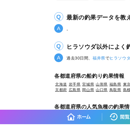
最新の釣果データを教
。
ヒラソウダ以外によく
過去30日間、
福井県
で
ヒラソウ
各都道府県の船釣り釣果情報
北海道
岩手県
宮城県
山形県
福島県
東
京都府
広島県
岡山県
山口県
鳥取県
島
各都道府県の人気魚種の釣果情
岩手県×マダラ
岩手県×スルメイカ
岩手県
宮城県×マコガレイ
山形県×マアジ
山形県
福島県×ウスメバル
福島県×ブリ
茨城県×