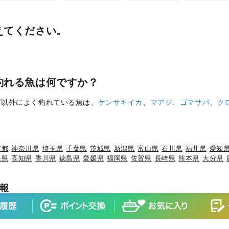
えてください。
釣れる魚は何ですか？
ダ
以外によく釣れている魚は、
ケンサキイカ
、
マアジ
、
ゴマサバ
、
ク
京都
神奈川県
埼玉県
千葉県
茨城県
新潟県
富山県
石川県
福井県
愛知
根県
高知県
香川県
徳島県
愛媛県
福岡県
佐賀県
長崎県
熊本県
大分県
報
×ブリ
岩手県×ケンサキイカ
岩手県×カサゴ
宮城県×ヒラメ
宮城県×マ
×マダイ
山形県×キジハタ
山形県×ケンサキイカ
山形県×マハタ
福島県
マダイ
茨城県×ブリ
茨城県×ヒラメ
茨城県×カサゴ
茨城県×ホウボウ
埼