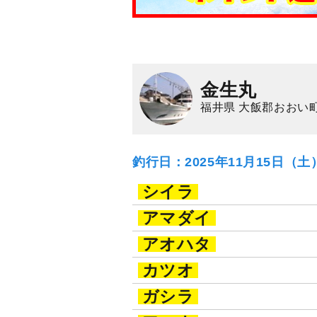
金生丸
福井県 大飯郡おおい町
釣行日：2025年11月15日（
シイラ
アマダイ
アオハタ
カツオ
ガシラ