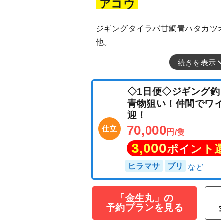
アコウ
ジギングタイラバ甘鯛青ハタカツ
他。
続きを表示
◇1日便◇ジギン
青物狙い！仲間で
迎！
70,000
仕立
円/隻
3,000
「金生丸」の
ポイン
予約プランを見る
ヒラマサ
ブリ