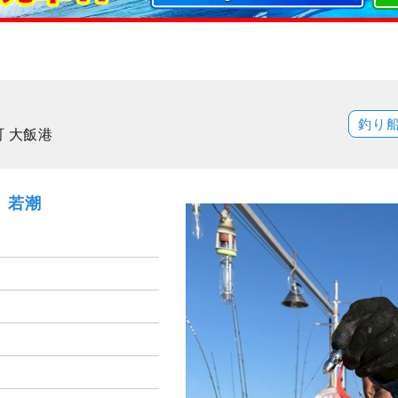
釣り
 大飯港
土）若潮