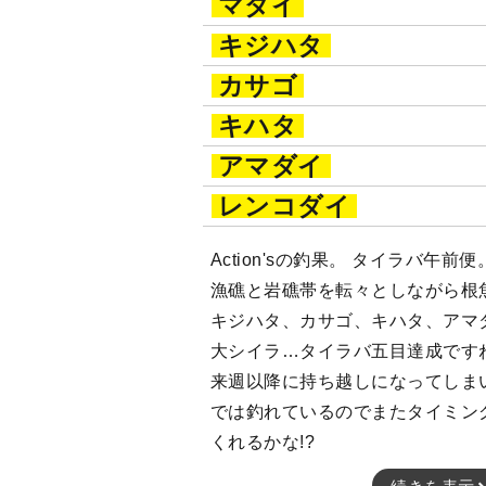
マダイ
キジハタ
カサゴ
キハタ
アマダイ
レンコダイ
Action'sの釣果。 タイラバ午
漁礁と岩礁帯を転々としながら根魚
キジハタ、カサゴ、キハタ、アマ
大シイラ…タイラバ五目達成です
来週以降に持ち越しになってしま
では釣れているのでまたタイミン
くれるかな!?