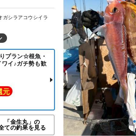
オガシラアコウシイラ
グ釣りプラン☆根魚・
ワイワイ♪ガチ勢も歓
「金生丸」の
ト還元
全ての釣果を見る