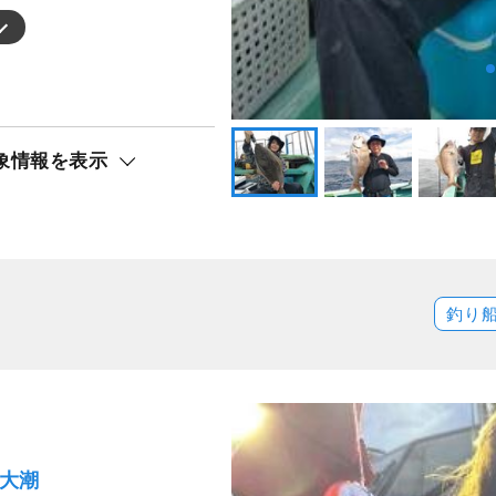
象情報を表示
釣り
）大潮