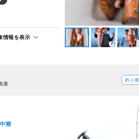
象情報を表示
釣り
漁港
）中潮