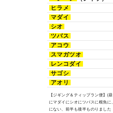
ヒラメ
マダイ
シオ
ツバス
アコウ
スマガツオ
レンコダイ
サゴシ
アオリ
【ジギング＆ティップラン便】(昼便)7
にマダイにシオにツバスに根魚に
にない、前半も後半ものりました