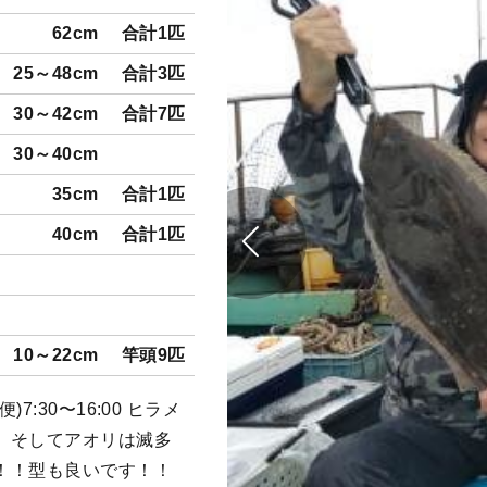
62cm
合計1匹
25～48cm
合計3匹
30～42cm
合計7匹
30～40cm
35cm
合計1匹
40cm
合計1匹
10～22cm
竿頭9匹
:30〜16:00 ヒラメ
、そしてアオリは滅多
！！型も良いです！！