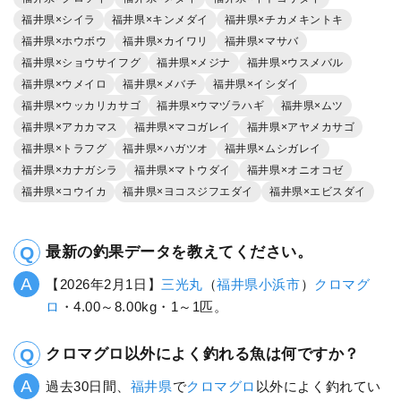
福井県×シイラ
福井県×キンメダイ
福井県×チカメキントキ
福井県×ホウボウ
福井県×カイワリ
福井県×マサバ
福井県×ショウサイフグ
福井県×メジナ
福井県×ウスメバル
福井県×ウメイロ
福井県×メバチ
福井県×イシダイ
福井県×ウッカリカサゴ
福井県×ウマヅラハギ
福井県×ムツ
福井県×アカカマス
福井県×マコガレイ
福井県×アヤメカサゴ
福井県×トラフグ
福井県×ハガツオ
福井県×ムシガレイ
福井県×カナガシラ
福井県×マトウダイ
福井県×オニオコゼ
福井県×コウイカ
福井県×ヨコスジフエダイ
福井県×エビスダイ
最新の釣果データを教えてください。
【2026年2月1日】
三光丸
（
福井県
小浜市
）
クロマグ
ロ
・4.00～8.00kg・1～1匹。
クロマグロ以外によく釣れる魚は何ですか？
過去30日間、
福井県
で
クロマグロ
以外によく釣れてい