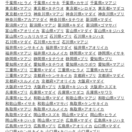
千葉県×ヒラメ
千葉県×イサキ
千葉県×カサゴ
千葉県×マアジ
東京都×マアジ
東京都×タチウオ
東京都×シロギス
東京都×マダコ
東京都×サワラ
神奈川県×マアジ
神奈川県×マダイ
神奈川県×ブリ
神奈川県×アカアマダイ
神奈川県×タチウオ
新潟県×マダイ
新潟県×ブリ
新潟県×マアジ
新潟県×キダイ
新潟県×ゴマサバ
富山県×アオリイカ
富山県×ブリ
富山県×マダイ
富山県×キジハタ
富山県×ウッカリカサゴ
石川県×ブリ
石川県×キジハタ
石川県×マダイ
石川県×カサゴ
石川県×マアジ
福井県×ケンサキイカ
福井県×マダイ
福井県×アオリイカ
福井県×マアジ
福井県×スルメイカ
静岡県×マダイ
静岡県×イサキ
静岡県×マアジ
静岡県×タチウオ
静岡県×ブリ
愛知県×ブリ
愛知県×マダイ
愛知県×タチウオ
愛知県×ホウボウ
愛知県×マアジ
三重県×ブリ
三重県×マダイ
三重県×ヒラメ
三重県×カサゴ
三重県×マアジ
京都府×ケンサキイカ
京都府×ブリ
京都府×マダイ
京都府×スルメイカ
京都府×アオリイカ
大阪府×マダイ
大阪府×サワラ
大阪府×ブリ
大阪府×キジハタ
大阪府×スズキ
兵庫県×ブリ
兵庫県×マダイ
兵庫県×マダコ
兵庫県×サワラ
兵庫県×ヒラメ
和歌山県×マダイ
和歌山県×マアジ
和歌山県×ブリ
和歌山県×イサキ
和歌山県×マサバ
鳥取県×ケンサキイカ
鳥取県×マアジ
鳥取県×スルメイカ
鳥取県×アオリイカ
鳥取県×マダイ
岡山県×スズキ
岡山県×マダイ
岡山県×ヒラメ
岡山県×キジハタ
岡山県×マゴチ
広島県×マダイ
広島県×キジハタ
広島県×サワラ
広島県×ブリ
広島県×アオリイカ
山口県×マダイ
山口県×ケンサキイカ
山口県×キジハタ
山口県×ブリ