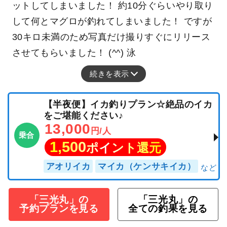
ットしてしまいました！ 約10分ぐらいやり取り
して何とマグロが釣れてしまいました！ ですが
30キロ未満のため写真だけ撮りすぐにリリース
させてもらいました！ (^^) 泳
続きを表示
【半夜便】イカ釣りプラン☆絶品のイカ
をご堪能ください♪
13,000
円/人
乗合
1,500
ポイント還元
アオリイカ
マイカ（ケンサキイカ）
「三光丸」の
「三光丸」の
予約プランを見る
全ての釣果を見る