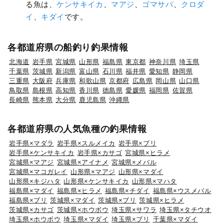
る魚は、
ケンサキイカ
、
マアジ
、
ゴマサバ
、
クロダ
イ
、
キダイ
です。
各都道府県の船釣り釣果情報
北海道
岩手県
宮城県
山形県
福島県
東京都
神奈川県
埼玉県
千葉県
茨城県
新潟県
富山県
石川県
福井県
愛知県
静岡県
三重県
大阪府
兵庫県
和歌山県
京都府
広島県
岡山県
山口県
鳥取県
島根県
高知県
香川県
徳島県
愛媛県
福岡県
佐賀県
長崎県
熊本県
大分県
鹿児島県
沖縄県
各都道府県の人気魚種の釣果情報
岩手県×マダラ
岩手県×スルメイカ
岩手県×ブリ
岩手県×ケンサキイカ
岩手県×カサゴ
宮城県×ヒラメ
宮城県×マアジ
宮城県×アイナメ
宮城県×メバル
宮城県×マコガレイ
山形県×マアジ
山形県×マダイ
山形県×キジハタ
山形県×ケンサキイカ
山形県×マハタ
福島県×マダイ
福島県×ヒラメ
福島県×チダイ
福島県×ウスメバル
福島県×ブリ
茨城県×マダイ
茨城県×ブリ
茨城県×ヒラメ
茨城県×カサゴ
茨城県×ホウボウ
埼玉県×サワラ
埼玉県×タチウオ
埼玉県×ホウボウ
埼玉県×マダイ
埼玉県×ブリ
千葉県×マダイ