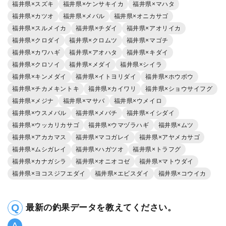
福井県×スズキ
福井県×ケンサキイカ
福井県×マハタ
福井県×カツオ
福井県×メバル
福井県×オニカサゴ
福井県×スルメイカ
福井県×チダイ
福井県×アオリイカ
福井県×クロダイ
福井県×クロムツ
福井県×マゴチ
福井県×カワハギ
福井県×アオハタ
福井県×キダイ
福井県×クロソイ
福井県×メダイ
福井県×シイラ
福井県×キンメダイ
福井県×イトヨリダイ
福井県×ホウボウ
福井県×チカメキントキ
福井県×カイワリ
福井県×ショウサイフグ
福井県×メジナ
福井県×マサバ
福井県×ウメイロ
福井県×ウスメバル
福井県×メバチ
福井県×イシダイ
福井県×ウッカリカサゴ
福井県×ウマヅラハギ
福井県×ムツ
福井県×アカカマス
福井県×マコガレイ
福井県×アヤメカサゴ
福井県×ムシガレイ
福井県×ハガツオ
福井県×トラフグ
福井県×カナガシラ
福井県×オニオコゼ
福井県×マトウダイ
福井県×ヨコスジフエダイ
福井県×エビスダイ
福井県×コウイカ
最新の釣果データを教えてください。
。