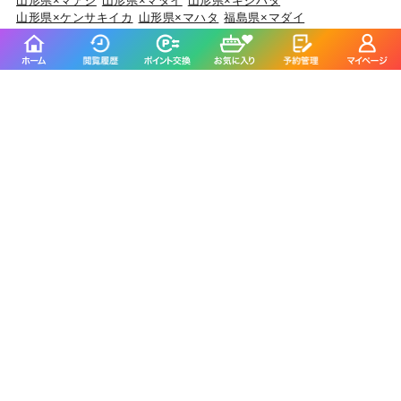
山形県×マアジ
山形県×マダイ
山形県×キジハタ
山形県×ケンサキイカ
山形県×マハタ
福島県×マダイ
福島県×ヒラメ
福島県×チダイ
福島県×ウスメバル
福島県×ブリ
茨城県×マダイ
茨城県×ブリ
茨城県×ヒラメ
茨城県×カサゴ
茨城県×ホウボウ
埼玉県×サワラ
埼玉県×タチウオ
埼玉県×ホウボウ
埼玉県×マダイ
埼玉県×ブリ
千葉県×マダイ
千葉県×ヒラメ
千葉県×イサキ
千葉県×カサゴ
千葉県×マアジ
東京都×マアジ
東京都×タチウオ
東京都×シロギス
東京都×マダコ
東京都×サワラ
神奈川県×マアジ
神奈川県×マダイ
神奈川県×ブリ
神奈川県×アカアマダイ
神奈川県×タチウオ
新潟県×マダイ
新潟県×ブリ
新潟県×マアジ
新潟県×キダイ
新潟県×ゴマサバ
富山県×アオリイカ
富山県×ブリ
富山県×マダイ
富山県×キジハタ
富山県×ウッカリカサゴ
石川県×ブリ
石川県×キジハタ
石川県×マダイ
石川県×カサゴ
石川県×マアジ
福井県×ケンサキイカ
福井県×マダイ
福井県×アオリイカ
福井県×スルメイカ
福井県×マアジ
静岡県×マダイ
静岡県×イサキ
静岡県×マアジ
静岡県×タチウオ
静岡県×ブリ
愛知県×ブリ
愛知県×マダイ
愛知県×タチウオ
愛知県×ホウボウ
愛知県×マアジ
三重県×ブリ
三重県×マダイ
三重県×ヒラメ
三重県×カサゴ
三重県×マアジ
京都府×ケンサキイカ
京都府×ブリ
京都府×マダイ
京都府×スルメイカ
京都府×アオリイカ
大阪府×マダイ
大阪府×サワラ
大阪府×ブリ
大阪府×キジハタ
大阪府×スズキ
兵庫県×ブリ
兵庫県×マダイ
兵庫県×マダコ
兵庫県×サワラ
兵庫県×ヒラメ
和歌山県×マダイ
和歌山県×マアジ
和歌山県×ブリ