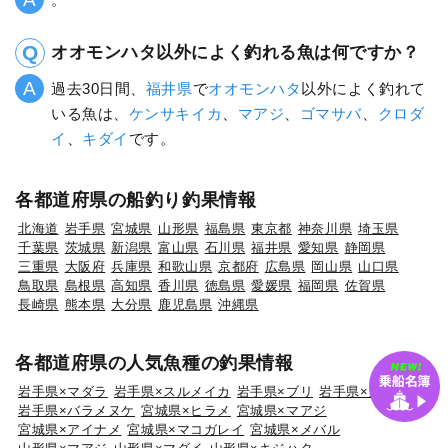
オオモンハタ以外によく釣れる魚は何ですか？
過去30日間、
福井県
で
オオモンハタ
以外によく釣れて
いる魚は、
ケンサキイカ
、
マアジ
、
ゴマサバ
、
クロダ
イ
、
キダイ
です。
各都道府県の船釣り釣果情報
北海道
岩手県
宮城県
山形県
福島県
東京都
神奈川県
埼玉県
千葉県
茨城県
新潟県
富山県
石川県
福井県
愛知県
静岡県
三重県
大阪府
兵庫県
和歌山県
京都府
広島県
岡山県
山口県
鳥取県
島根県
高知県
香川県
徳島県
愛媛県
福岡県
佐賀県
長崎県
熊本県
大分県
鹿児島県
沖縄県
各都道府県の人気魚種の釣果情報
岩手県×マダラ
岩手県×スルメイカ
岩手県×ブリ
岩手県×カサゴ
岩手県×バラメヌケ
宮城県×ヒラメ
宮城県×マアジ
宮城県×アイナメ
宮城県×マコガレイ
宮城県×メバル