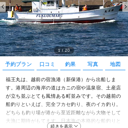
1
/
20
予約プラン
口コミ
釣果
写真
地図
福王丸は、越前の宿漁港（新保港）から出船しま
す。港周辺の海岸の道はカニの宿や温泉宿、土産店
が立ち並ぶとても風情ある町並みです。その越前の
船釣りといえば、完全フカセ釣り、夜のイカ釣り。
どちらも釣り場が港から至近距離ながら大物そして
大漁に期待がもてます。日本海の本格的な船釣りと
続きを表示