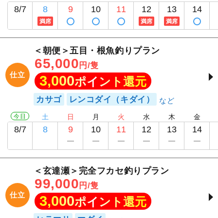
8/7
8
9
10
11
12
13
14
満席
満席
満席
＜朝便＞五目・根魚釣りプラン
65,000
円/隻
仕立
3,000
ポイント還元
カサゴ
レンコダイ（キダイ）
今日
土
日
月
火
水
木
金
8/7
8
9
10
11
12
13
14
＜玄達瀬＞完全フカセ釣りプラン
99,000
円/隻
仕立
3,000
ポイント還元