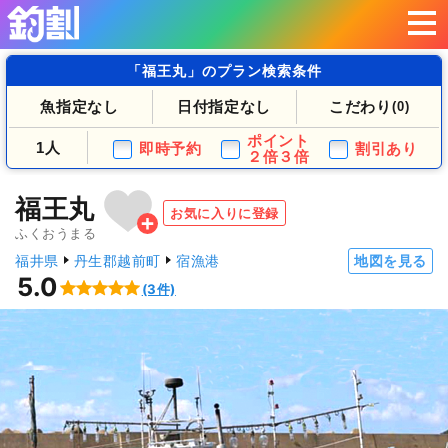
「福王丸」のプラン検索条件
魚指定なし
日付指定なし
こだわり
(0)
ポイント
1人
即時予約
割引あり
２倍３倍
福王丸
お気に入りに登録
ふくおうまる
福井県
丹生郡越前町
宿漁港
地図を見る
5.0
(3件)