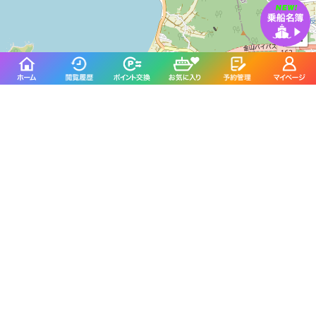
+
−
Leaflet
| ©
OpenStreetMap contributors
船着場
駐車場
集合場所
福井県丹生郡越前町宿 宿漁港
集合は船着場前となります。
お車でお越しの方
電車でお越しの方
集合場所を地図アプリで見る