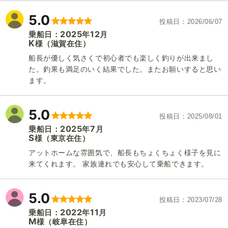
5.0
投稿日
2026/06/07
2025
12
乗船日：
年
月
K
（滋賀在住）
様
船長が優しく気さくで初心者でも楽しく釣りが出来まし
た。釣果も満足のいく結果でした。またお願いすると思い
ます。
5.0
投稿日
2025/08/01
2025
7
乗船日：
年
月
S
（東京在住）
様
アットホームな雰囲気で、船長もちょくちょく様子を見に
来てくれます。 家族連れでも安心して乗船できます。
5.0
投稿日
2023/07/28
2022
11
乗船日：
年
月
M
（岐阜在住）
様