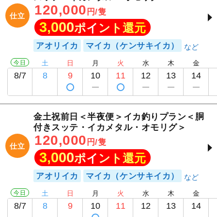
120,000
円/隻
仕立
3,000
ポイント還元
アオリイカ
マイカ（ケンサキイカ）
今日
土
日
月
火
水
木
金
8/7
8
9
10
11
12
13
14
金土祝前日＜半夜便＞イカ釣りプラン＜胴
付きスッテ・イカメタル・オモリグ＞
120,000
円/隻
1
/
20
仕立
3,000
ポイント還元
アオリイカ
マイカ（ケンサキイカ）
今日
土
日
月
火
水
木
金
8/7
8
9
10
11
12
13
14