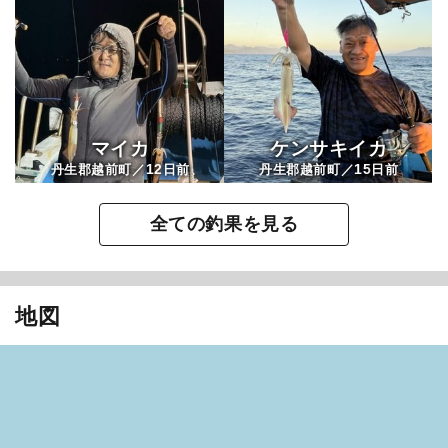
マイカ
ケンサキイカ
12
15
丹生郡越前町／
日前
丹生郡越前町／
日前
全ての釣果を見る
地図