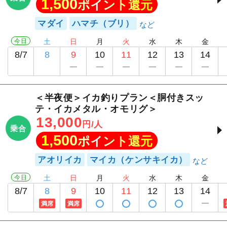
1,500
ポイント還元
マダイ
ハマチ（ブリ）
今日
土
日
月
火
水
木
金
8/7
8
9
10
11
12
13
14
＜半夜便＞イカ釣りプラン＜胴付きスッ
テ・イカメタル・オモリグ＞
13,000
円/人
乗合
1,500
ポイント還元
アオリイカ
マイカ（ケンサキイカ）
今日
土
日
月
火
水
木
金
8/7
8
9
10
11
12
13
14
満席
満席