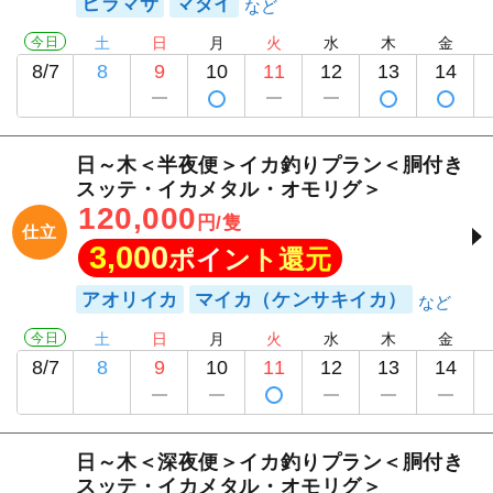
ヒラマサ
マダイ
今日
土
日
月
火
水
木
金
8/7
8
9
10
11
12
13
14
日～木＜半夜便＞イカ釣りプラン＜胴付き
スッテ・イカメタル・オモリグ＞
120,000
円/隻
仕立
3,000
ポイント還元
アオリイカ
マイカ（ケンサキイカ）
今日
土
日
月
火
水
木
金
8/7
8
9
10
11
12
13
14
日～木＜深夜便＞イカ釣りプラン＜胴付き
スッテ・イカメタル・オモリグ＞