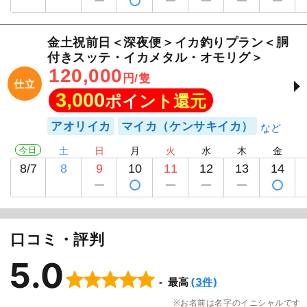
金土祝前日＜深夜便＞イカ釣りプラン＜胴
付きスッテ・イカメタル・オモリグ＞
120,000
円/隻
仕立
3,000
ポイント還元
アオリイカ
マイカ（ケンサキイカ）
今日
土
日
月
火
水
木
金
8/7
8
9
10
11
12
13
14
福王丸
口コミ・評判
5.0
(3件)
最高
お名前は名字のイニシャルです