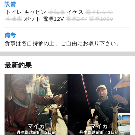
設備
トイレ
キャビン
冷蔵庫
イケス
電子レンジ
冷凍庫
ポット
電源12V
電源24V
電源100V
備考
食事は各自持参の上、ご自由にお取り下さい。
最新釣果
マイカ
マイカ
2
3
丹生郡越前町／
日前
丹生郡越前町／
日前