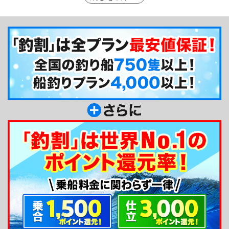
はいえ、福王丸では初心者の方も大歓迎の体制で、
ご家族連れの方も多く訪れているそうです。どなた
様もぜひお気軽にご利用ください。
釣り船からのメッセージ
越前の釣り船、福王丸の森本です。越前町にて漁
師の子として生まれ育ち、若いときは自らも漁師と
して働いていましたが、現在は釣り船の船長とし
て、日々お客様の釣りのお手伝いをさせていただい
ています。何よりもお客様の笑顔に感謝しながら毎
日、越前の海をかけまわっています。