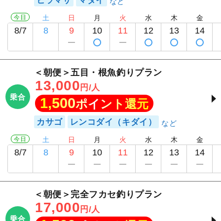
今日
土
日
月
火
水
木
金
8/7
8
9
10
11
12
13
14
＜朝便＞五目・根魚釣りプラン
13,000
円/人
乗合
1,500
ポイント還元
カサゴ
レンコダイ（キダイ）
今日
土
日
月
火
水
木
金
8/7
8
9
10
11
12
13
14
＜朝便＞完全フカセ釣りプラン
17,000
円/人
乗合