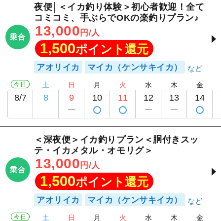
夜便│＜イカ釣り体験＞初心者歓迎！全て
コミコミ、手ぶらでOKの楽釣りプラン♪
13,000
円/人
乗合
1,500
ポイント還元
アオリイカ
マイカ（ケンサキイカ）
今日
土
日
月
火
水
木
金
8/7
8
9
10
11
12
13
14
＜深夜便＞イカ釣りプラン＜胴付きスッ
テ・イカメタル・オモリグ＞
13,000
円/人
乗合
1,500
ポイント還元
アオリイカ
マイカ（ケンサキイカ）
今日
土
日
月
火
水
木
金