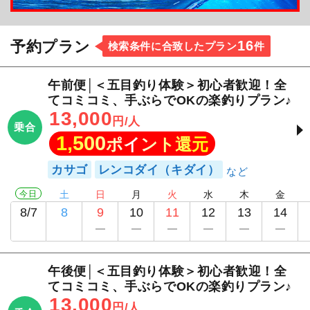
16
予約プラン
検索条件に合致したプラン
件
午前便│＜五目釣り体験＞初心者歓迎！全
てコミコミ、手ぶらでOKの楽釣りプラン♪
13,000
円/人
乗合
1,500
ポイント還元
カサゴ
レンコダイ（キダイ）
今日
土
日
月
火
水
木
金
8/7
8
9
10
11
12
13
14
午後便│＜五目釣り体験＞初心者歓迎！全
てコミコミ、手ぶらでOKの楽釣りプラン♪
13,000
円/人