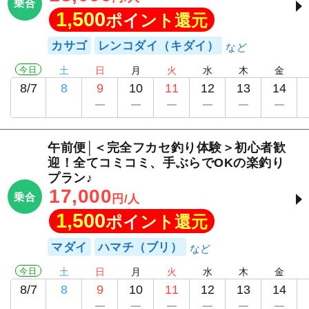
乗合
1,500
ポイント還元
カサゴ
レンコダイ（キダイ）
今日
土
日
月
火
水
木
金
8/7
8
9
10
11
12
13
14
午前便│＜完全フカセ釣り体験＞初心者歓
迎！全てコミコミ、手ぶらでOKの楽釣り
プラン♪
17,000
乗合
円/人
1,500
ポイント還元
マダイ
ハマチ（ブリ）
今日
土
日
月
火
水
木
金
8/7
8
9
10
11
12
13
14