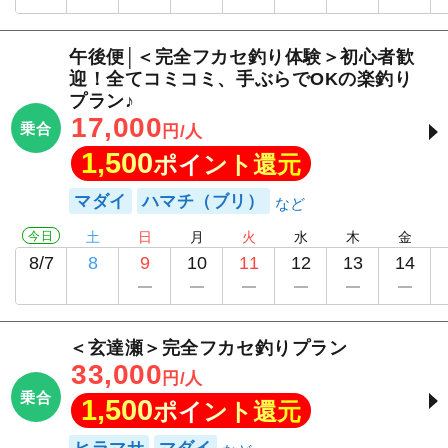
午後便│＜完全フカセ釣り体験＞初心者歓
迎！全てコミコミ、手ぶらでOKの楽釣り
プラン♪
17,000
乗合
円/人
1,500
ポイント還元
マダイ
ハマチ（ブリ）
今日
土
日
月
火
水
木
金
8/7
8
9
10
11
12
13
14
＜玄達瀬＞完全フカセ釣りプラン
33,000
円/人
乗合
1,500
ポイント還元
ヒラマサ
マダイ