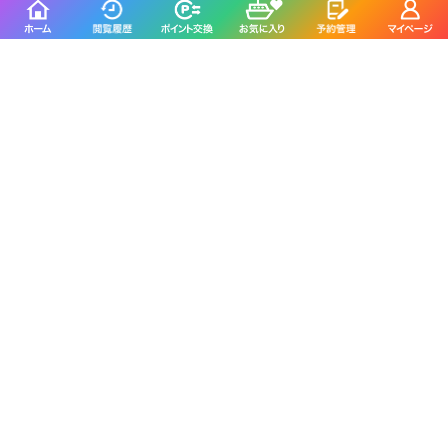
遊幸丸を予約した人は
こんな釣り船も予約しています
福王丸
三光丸
丹生郡越前町／宿漁港
小浜市／小浜新港
5.0
5.0
(3件)
(1件)
松福丸
ニコガオ丸