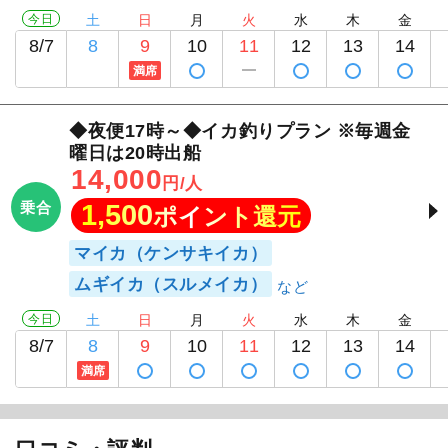
今日
土
日
月
火
水
木
金
8/7
8
9
10
11
12
13
14
満席
◆夜便17時～◆イカ釣りプラン ※毎週金
曜日は20時出船
14,000
円/人
乗合
1,500
ポイント還元
マイカ（ケンサキイカ）
ムギイカ（スルメイカ）
今日
土
日
月
火
水
木
金
8/7
8
9
10
11
12
13
14
満席