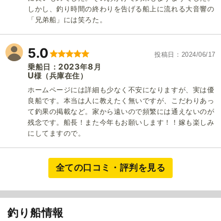
しかし、釣り時間の終わりを告げる船上に流れる大音響の
「兄弟船」には笑ろた。
5.0
投稿日
2024/06/17
2023
8
乗船日：
年
月
U
（兵庫在住）
様
ホームページには詳細も少なく不安になりますが、実は優
良船です。本当は人に教えたく無いですが、こだわりあっ
て釣果の掲載など。家から遠いので頻繁には通えないのが
残念です。船長！また今年もお願いします！！嫁も楽しみ
にしてますので。
全ての口コミ・評判を見る
遊幸丸
釣り船情報