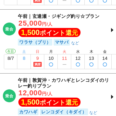
満席
午前｜玄達瀬・ジギング釣り☆プラン
25,000
円/人
乗合
1,500
ポイント還元
ワラサ（ブリ）
マサバ
今日
土
日
月
火
水
木
金
8/7
8
9
10
11
12
13
14
満席
午前｜敦賀沖・カワハギとレンコダイのリ
レー釣りプラン
12,000
円/人
乗合
1,500
ポイント還元
カワハギ
レンコダイ（キダイ）