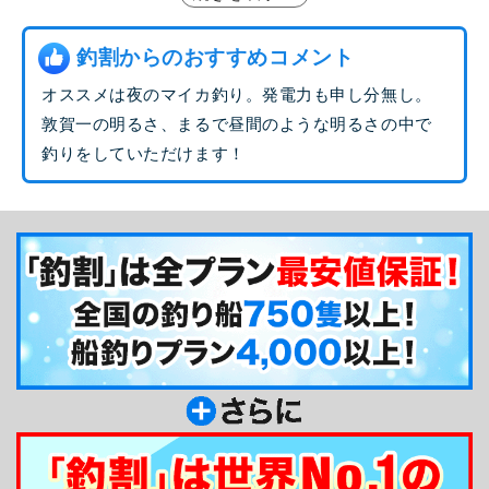
お得の特別プランもご用意。そして毎年6月から8月
だけ解禁となる釣り場「玄達瀬」にもお連れいたし
釣割からのおすすめコメント
ますよ☆本格的な日本海の釣りを手軽に楽しませて
オススメは夜のマイカ釣り。発電力も申し分無し。
くれる遊幸丸。初心者の方も大歓迎の釣り船なの
敦賀一の明るさ、まるで昼間のような明るさの中で
で、どなた様もお気軽にご利用ください！
釣りをしていただけます！
釣り船からのメッセージ
敦賀から出船している遊幸丸です。大型船で設備
も整っておりますので、皆さんご安心して釣りを楽
しんで頂けます。ベテランから、女性、初心者まで
大歓迎で、親切丁寧にご指導致します。どうぞ宜し
くお願いします。