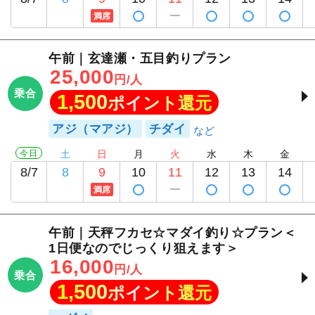
満席
午前｜玄達瀬・五目釣りプラン
25,000
円/人
乗合
1,500
ポイント還元
アジ（マアジ）
チダイ
今日
土
日
月
火
水
木
金
8/7
8
9
10
11
12
13
14
満席
午前｜天秤フカセ☆マダイ釣り☆プラン＜
1日便なのでじっくり狙えます＞
16,000
円/人
乗合
1,500
ポイント還元