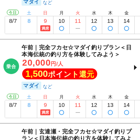
マダイ
今日
土
日
月
火
水
木
金
8/7
8
9
10
11
12
13
14
満席
午前｜完全フカセ☆マダイ釣りプラン＜日
本海伝統の釣り方を体験してみよう＞
20,000
円/人
乗合
1,500
ポイント還元
マダイ
今日
土
日
月
火
水
木
金
8/7
8
9
10
11
12
13
14
満席
午前｜玄達瀬・完全フカセ☆マダイ釣りプ
ラン＜日本海伝統の釣り方を体験してみよ