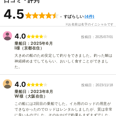
口コミ・評判
4.5
(4件)
すばらしい
お名前は名字のイニシャルです
4.0
投稿日
2025/07/01
2025
6
乗船日：
年
月
I
（京都在住）
様
大きめの船のため安定して釣りをできました。釣った鯛は
神経締めまでしてもらい、おいしく食すことができまし
た。
4.0
投稿日
2023/11/18
2023
8
乗船日：
年
月
W
（大阪在住）
様
この船には2回目の乗船でした。イカ用のロッドの用意が
できなかったのでロッドはレンタルしましたが、質は非常
1
/
11
に良いものでした。そのおかげで釣果もまずまずでした。