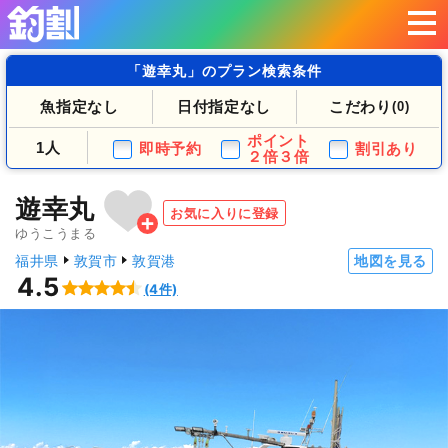
「遊幸丸」のプラン検索条件
魚指定なし
日付指定なし
こだわり
(0)
ポイント
1人
即時予約
割引あり
２倍３倍
遊幸丸
お気に入りに登録
ゆうこうまる
福井県
敦賀市
敦賀港
地図を見る
4.5
(4件)