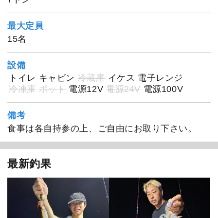
最大定員
15名
設備
トイレ
キャビン
冷蔵庫
イケス
電子レンジ
冷凍庫
ポット
電源12V
電源24V
電源100V
備考
食事は各自持参の上、ご自由にお取り下さい。
最新釣果