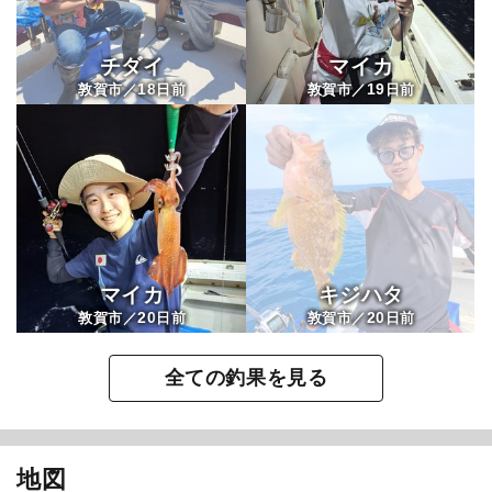
チダイ
マイカ
18
19
敦賀市／
日前
敦賀市／
日前
マイカ
キジハタ
20
20
敦賀市／
日前
敦賀市／
日前
全ての釣果を見る
地図