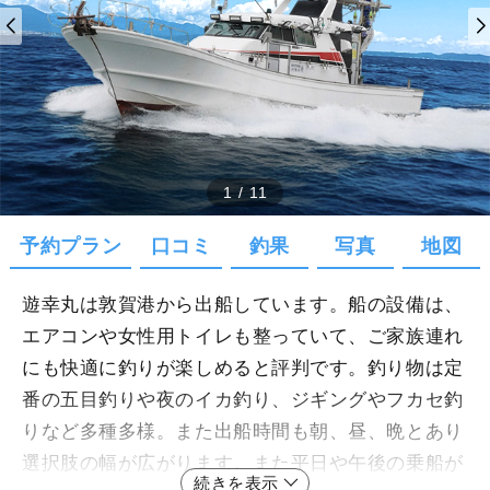
1
/
11
予約プラン
口コミ
釣果
写真
地図
遊幸丸は敦賀港から出船しています。船の設備は、
エアコンや女性用トイレも整っていて、ご家族連れ
にも快適に釣りが楽しめると評判です。釣り物は定
番の五目釣りや夜のイカ釣り、ジギングやフカセ釣
りなど多種多様。また出船時間も朝、昼、晩とあり
選択肢の幅が広がります。また平日や午後の乗船が
続きを表示