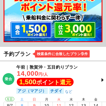
9
予約プラン
検索条件に合致したプラン
件
午前｜敦賀沖・五目釣りプラン
14,000
円/人
乗合
1,500
ポイント還元
アジ（マアジ）
チダイ
今日
土
日
月
火
水
木
金
8/7
8
9
10
11
12
13
14