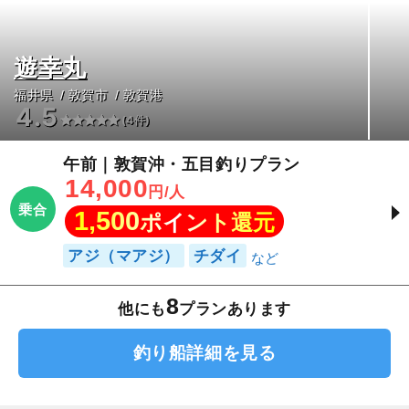
遊幸丸
福井県
敦賀市
敦賀港
4.5
(4件)
午前｜敦賀沖・五目釣りプラン
14,000
円/人
乗合
1,500
ポイント還元
アジ（マアジ）
チダイ
8
他にも
プランあります
釣り船詳細を見る