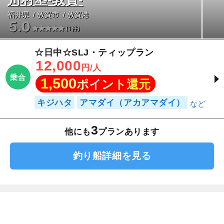
福井県
敦賀市
敦賀港
5.0
(1件)
☆日中☆SLJ・ティップラン
12,000
円/人
乗合
1,500
ポイント還元
キジハタ
アマダイ（アカアマダイ）
3
他にも
プランあります
釣り船詳細を見る