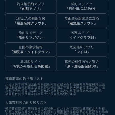
釣り船予約アプリ
釣りメディア
「釣割アプリ」
「FISHINGJAPAN」
1秒記入の乗船名簿
改正遊漁船業法に対応
「乗船名簿クラウド」
「遊漁船クラウド」
船釣りメディア
潮見表アプリ
「船釣りマガジン」
「タイドグラフBI」
全国の潮汐情報
魚図鑑AIアプリ
「潮見表・タイドグラフ」
「マイAI」
魚図鑑サイト
充実の補償内容と安さ
「写真から探せる魚図鑑」
「新・遊漁船保険DX」
都道府県の釣り船リスト
北海道
岩手県
宮城県
山形県
福島県
東京都
神奈川県
埼玉県
千葉県
茨城県
新潟県
富山県
石川県
福井県
愛知県
静岡県
三重県
大阪府
兵庫県
和歌山県
京都府
広島県
岡山県
山口県
鳥取県
島根県
高知県
香川県
徳島県
愛媛県
福岡県
佐賀県
長崎県
熊本県
大分県
鹿児島県
沖縄県
人気市町村の釣り船リスト
横須賀市
宗像市
三浦市
横浜市
和歌山市
いすみ市
福岡市
鹿嶋市
北九州市
明石市
淡路市
日立市
小田原市
勝浦市
鴨川市
熱海市
南房総市
富津市
糸島市
足柄下郡真鶴町
館山市
知多郡南知多町
江東区
伊東市
大田区
平塚市
旭市