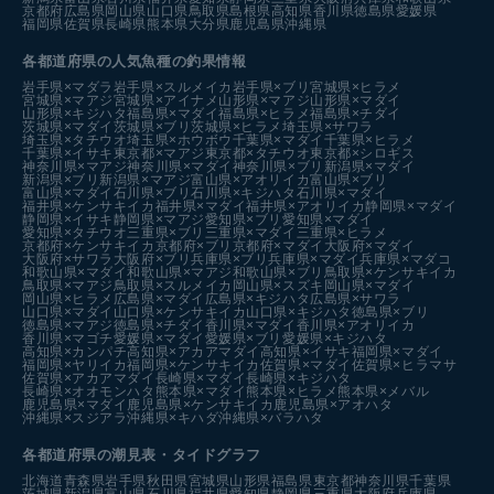
京都府
広島県
岡山県
山口県
鳥取県
島根県
高知県
香川県
徳島県
愛媛県
福岡県
佐賀県
長崎県
熊本県
大分県
鹿児島県
沖縄県
各都道府県の人気魚種の釣果情報
岩手県×マダラ
岩手県×スルメイカ
岩手県×ブリ
宮城県×ヒラメ
宮城県×マアジ
宮城県×アイナメ
山形県×マアジ
山形県×マダイ
山形県×キジハタ
福島県×マダイ
福島県×ヒラメ
福島県×チダイ
茨城県×マダイ
茨城県×ブリ
茨城県×ヒラメ
埼玉県×サワラ
埼玉県×タチウオ
埼玉県×ホウボウ
千葉県×マダイ
千葉県×ヒラメ
千葉県×イサキ
東京都×マアジ
東京都×タチウオ
東京都×シロギス
神奈川県×マアジ
神奈川県×マダイ
神奈川県×ブリ
新潟県×マダイ
新潟県×ブリ
新潟県×マアジ
富山県×アオリイカ
富山県×ブリ
富山県×マダイ
石川県×ブリ
石川県×キジハタ
石川県×マダイ
福井県×ケンサキイカ
福井県×マダイ
福井県×アオリイカ
静岡県×マダイ
静岡県×イサキ
静岡県×マアジ
愛知県×ブリ
愛知県×マダイ
愛知県×タチウオ
三重県×ブリ
三重県×マダイ
三重県×ヒラメ
京都府×ケンサキイカ
京都府×ブリ
京都府×マダイ
大阪府×マダイ
大阪府×サワラ
大阪府×ブリ
兵庫県×ブリ
兵庫県×マダイ
兵庫県×マダコ
和歌山県×マダイ
和歌山県×マアジ
和歌山県×ブリ
鳥取県×ケンサキイカ
鳥取県×マアジ
鳥取県×スルメイカ
岡山県×スズキ
岡山県×マダイ
岡山県×ヒラメ
広島県×マダイ
広島県×キジハタ
広島県×サワラ
山口県×マダイ
山口県×ケンサキイカ
山口県×キジハタ
徳島県×ブリ
徳島県×マアジ
徳島県×チダイ
香川県×マダイ
香川県×アオリイカ
香川県×マゴチ
愛媛県×マダイ
愛媛県×ブリ
愛媛県×キジハタ
高知県×カンパチ
高知県×アカアマダイ
高知県×イサキ
福岡県×マダイ
福岡県×ヤリイカ
福岡県×ケンサキイカ
佐賀県×マダイ
佐賀県×ヒラマサ
佐賀県×アカアマダイ
長崎県×マダイ
長崎県×キジハタ
長崎県×オオモンハタ
熊本県×マダイ
熊本県×ヒラメ
熊本県×メバル
鹿児島県×マダイ
鹿児島県×ケンサキイカ
鹿児島県×アオハタ
沖縄県×スジアラ
沖縄県×キハダ
沖縄県×バラハタ
各都道府県の潮見表
・タイドグラフ
北海道
青森県
岩手県
秋田県
宮城県
山形県
福島県
東京都
神奈川県
千葉県