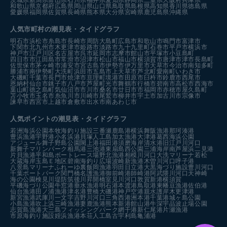
茨城県
新潟県
富山県
石川県
福井県
愛知県
静岡県
三重県
大阪府
兵庫県
和歌山県
京都府
広島県
岡山県
山口県
鳥取県
島根県
高知県
香川県
徳島県
愛媛県
福岡県
佐賀県
長崎県
熊本県
大分県
宮崎県
鹿児島県
沖縄県
人気市町村の潮見表・タイドグラフ
明石市
浜松市
糸島市
長崎市
周防大島町
広島市
和歌山市
鳴門市
富津市
下関市
北九州市
木更津市
姫路市
淡路市
九十九里町
石巻市
平戸市
横浜市
神戸市
江戸川区
名古屋市
呉市
延岡市
志摩市
館山市
平塚市
小豆島町
四日市市
江田島市
常滑市
沼津市
松山市
福山市
横須賀市
唐津市
津市
長島町
佐世保市
茅ヶ崎市
浦安市
宮古島市
伊勢市
伊万里市
天草市
今治市
南知多町
勝浦市
南伊勢町
大洗町
浜田市
五島市
上天草市
芦北町
愛南町
いわき市
大磯町
千葉市
長門市
焼津市
亘理町
境港市
田原市
臼杵市
鈴鹿市
西尾市
恩納村
仙台市
銚子市
八戸市
芦屋町
光市
舞鶴市
行橋市
碧南市
高松市
西海市
葉山町
徳之島町
気仙沼市
市川市
桑名市
廿日市市
福岡市
赤穂市
屋久島町
苫小牧市
玉名市
糸魚川市
川崎市
尾鷲市
柳井市
宇土市
加古川市
宗像市
諫早市
西宮市
上越市
倉敷市
出水市
南あわじ市
人気ポイントの潮見表・タイドグラフ
若洲海浜公園
本牧海釣り施設
三番瀬
鹿島港
横浜
舞阪漁港
那珂湊港
豊浜漁港
宇野港
小名浜港
貝塚人工島
加太漁港
大津港
葛西海浜公園
アジュール舞子
野島公園
閖上港
福田港
須磨海岸
清水港
旧江戸川河口
新舞子マリンパーク
相馬港
三池港
東扇島西公園
三浦海岸
南芦屋浜
二見港
片貝漁港
平和島ボートレース場
野北漁港
相模川河口
大洗マリーナ
若松
大蔵海岸
玉島Ｅ地区
碧南海釣り広場
波崎新漁港
木曽川河口
呼子港
八景島マリーナ
ふれーゆ裏
飯岡漁港
羽田
日立港
大黒海づり施設
豊川河口
千葉ポートパーク
関門橋
名護漁港
御前崎港
師崎港
阿武隈川河口
天神崎
海の公園
検見川堤防
筑後川昇開橋
室見川河口
敦賀新港
横須賀
平磯海づり公園
牛窓港
垂水漁港
明石港
本渡港
鳥取港
東幡豆漁港
佐伯港
仙台漁港
田ノ浦漁港
津名港
豊橋
大磯港
神戸空港親水護岸
木更津港
新宮漁港
武庫川一文字
吉野川河口
三角西港
洲本港
千葉港
城ヶ島公園
小島漁港
吹上浜
三崎漁港
妻鹿漁港
熊本新港
館山港
牛深
宇品波止場公園
志賀島漁港
大三島フィッシングパーク
網干港
新仁尾港
片瀬漁港
市原海釣り施設
姪浜漁港
本荘人工島
古宇利島
亀浦港