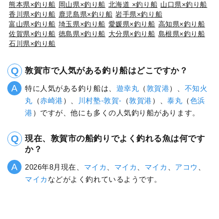
熊本県×釣り船
岡山県×釣り船
北海道 ×釣り船
山口県×釣り船
香川県×釣り船
鹿児島県×釣り船
岩手県×釣り船
富山県×釣り船
埼玉県×釣り船
愛媛県×釣り船
高知県×釣り船
佐賀県×釣り船
徳島県×釣り船
大分県×釣り船
島根県×釣り船
石川県×釣り船
敦賀市で人気がある釣り船はどこですか？
特に人気がある釣り船は、
遊幸丸
（
敦賀港
）、
不知火
丸
（
赤崎港
）、
川村塾-敦賀-
（
敦賀港
）、
泰丸
（
色浜
港
）ですが、他にも多くの人気釣り船があります。
現在、敦賀市の船釣りでよく釣れる魚は何です
か？
2026年8月現在、
マイカ
、
マイカ
、
マイカ
、
アコウ
、
マイカ
などがよく釣れているようです。