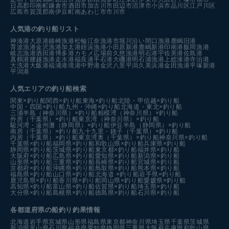
日高郡印南町
鎌倉市
酒田市
加古川市
田辺市
沼津市
小浜市
品川区
江戸川区
広島市
賀茂郡南伊豆町
南あわじ市
市川市
人気港の釣り船リスト
神湊港
大原港
鐘崎漁港
松輪江奈漁港
市堀川沿い
間口漁港
鹿嶋旧港
育波漁港
金沢漁港
加太港
姪浜漁港
小田原新港
鹿嶋新港
印南港
飯岡漁港
岐志漁港
酒田港
博多港カモメ広場前
久慈漁港
明石港
宇佐美港
佐島港
真鶴港
腰越漁港
走水港
福良港
手石港
大磯港
明石浦漁港
上総湊港
寺泊港
大洗港
大飯港
福浦港
境港中野港
金沢八景平潟
久美浜港
金田漁港
平塚新港
平潟港
人気エリアの釣り船検索
関東×釣り船
関西×釣り船
東海×釣り船
北陸・甲信越×釣り船
中国・四国×釣り船
九州・沖縄×釣り船
北海道・東北×釣り船
三浦半島（神奈川県）×釣り船
相模湾（神奈川県）×釣り船
外房（千葉県）×釣り船
東京湾（神奈川県）×釣り船
駿河湾・遠州灘（静岡県）×釣り船
伊豆半島（静岡県）×釣り船
南房（千葉県）×釣り船
九十九里・銚子（千葉県）×釣り船
内房（千葉県）×釣り船
東京湾奥（千葉県）×釣り船
神奈川県×釣り船
千葉県×釣り船
福岡県×釣り船
和歌山県×釣り船
兵庫県×釣り船
静岡県×釣り船
茨城県×釣り船
東京都×釣り船
福井県×釣り船
大阪府×釣り船
広島県×釣り船
愛知県×釣り船
新潟県×釣り船
山形県×釣り船
三重県×釣り船
長崎県×釣り船
宮城県×釣り船
京都府×釣り船
沖縄県×釣り船
鳥取県×釣り船
熊本県×釣り船
福島県×釣り船
山口県×釣り船
北海道 ×釣り船
岩手県×釣り船
鹿児島県×釣り船
香川県×釣り船
岡山県×釣り船
愛媛県×釣り船
高知県×釣り船
富山県×釣り船
佐賀県×釣り船
埼玉県×釣り船
大分県×釣り船
島根県×釣り船
徳島県×釣り船
石川県×釣り船
各都道府県の船釣り釣果情報
北海道
岩手県
宮城県
山形県
福島県
東京都
神奈川県
埼玉県
千葉県
茨城県
新潟県
富山県
石川県
福井県
愛知県
静岡県
三重県
大阪府
兵庫県
和歌山県