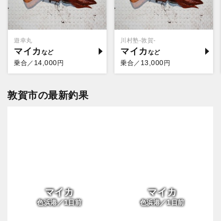
遊幸丸
川村塾-敦賀-
マイカ
マイカ
14,000
13,000
乗合／
円
乗合／
円
敦賀市の最新釣果
マイカ
マイカ
1
1
色浜港／
日前
色浜港／
日前