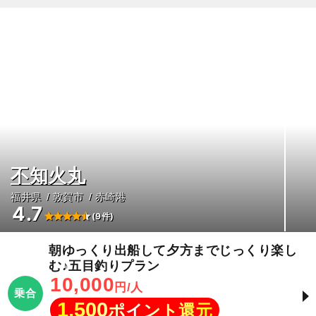
不知火丸
福井県
敦賀市
赤崎港
4.7
(9件)
朝ゆっくり出船して夕方までじっくり楽し
む♪五目釣りプラン
10,000
円/人
乗合
1,500
ポイント還元