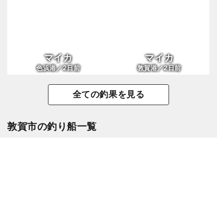
マイカ
マイカ
2
2
色浜港／
日前
敦賀港／
日前
全ての釣果を見る
敦賀市の釣り船一覧