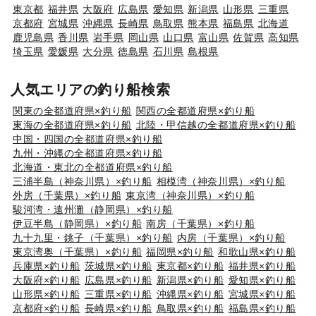
東京都
福井県
大阪府
広島県
愛知県
新潟県
山形県
三重県
京都府
宮城県
沖縄県
長崎県
鳥取県
熊本県
福島県
北海道
鹿児島県
香川県
岩手県
岡山県
山口県
富山県
佐賀県
高知県
埼玉県
愛媛県
大分県
徳島県
石川県
島根県
人気エリアの釣り船検索
関東の全都道府県×釣り船
関西の全都道府県×釣り船
東海の全都道府県×釣り船
北陸・甲信越の全都道府県×釣り船
中国・四国の全都道府県×釣り船
九州・沖縄の全都道府県×釣り船
北海道・東北の全都道府県×釣り船
三浦半島（神奈川県）×釣り船
相模湾（神奈川県）×釣り船
外房（千葉県）×釣り船
東京湾（神奈川県）×釣り船
駿河湾・遠州灘（静岡県）×釣り船
伊豆半島（静岡県）×釣り船
南房（千葉県）×釣り船
九十九里・銚子（千葉県）×釣り船
内房（千葉県）×釣り船
東京湾奥（千葉県）×釣り船
福岡県×釣り船
和歌山県×釣り船
兵庫県×釣り船
茨城県×釣り船
東京都×釣り船
福井県×釣り船
大阪府×釣り船
広島県×釣り船
新潟県×釣り船
愛知県×釣り船
山形県×釣り船
三重県×釣り船
沖縄県×釣り船
宮城県×釣り船
京都府×釣り船
長崎県×釣り船
鳥取県×釣り船
福島県×釣り船