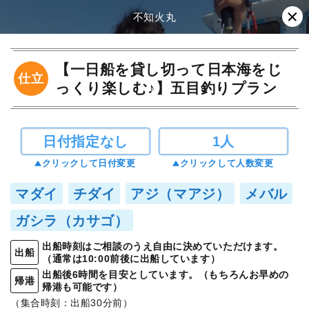
不知火丸
【一日船を貸し切って日本海をじ
仕立
っくり楽しむ♪】五目釣りプラン
日付指定なし
1人
クリックして日付変更
クリックして人数変更
マダイ
チダイ
アジ（マアジ）
メバル
ガシラ（カサゴ）
出船時刻はご相談のうえ自由に決めていただけます。
出船
（通常は10:00前後に出船しています）
出船後6時間を目安としています。（もちろんお早めの
帰港
帰港も可能です）
（集合時刻：出船30分前）