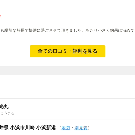
ても親切な船長で快適に過ごさせて頂きました。あたり小さく釣果は渋めで
全ての口コミ・評判を見る
光丸
んこうまる
井県 小浜市川崎 小浜新港
（
地図
・
潮見表
）