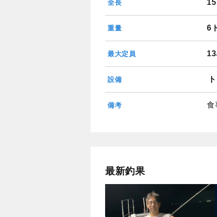
1
全長
6
重量
1
最大定員
ト
設備
食
備考
最新釣果