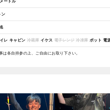
5メートル
トン
3名
イレ
キャビン
冷蔵庫
イケス
電子レンジ
冷凍庫
ポット
電源
事は各自持参の上、ご自由にお取り下さい。