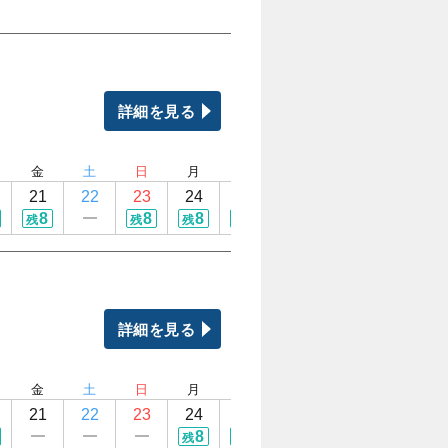
詳細を見る
金
土
日
月
火
水
木
金
21
22
23
24
25
26
27
28
8
8
8
8
8
8
6
残
残
残
残
残
残
残
詳細を見る
金
土
日
月
火
水
木
金
21
22
23
24
25
26
27
28
8
8
8
8
残
残
残
残