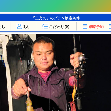
「三光丸」のプラン検索条件
なし
1人
こだわり
即時予約
(0)