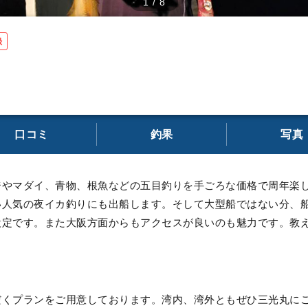
1
/
8
録
口コミ
釣果
写真
ジやマダイ、青物、根魚などの五目釣りを手ごろな価格で周年楽
い人気の夜イカ釣りにも出船します。そして大型船ではない分、船
設定です。また大阪方面からもアクセスが良いのも魅力です。教
だくプランをご用意しております。湾内、湾外ともぜひ三光丸に