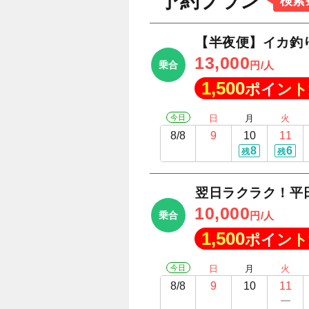
予約プラン
検索
【半夜便】イカ釣
13,000
乗合
円/人
1,500
ポイント
今日
日
月
火
8/8
9
10
11
8
6
残
残
翌日ラクラク！平
10,000
乗合
円/人
1,500
ポイント
今日
日
月
火
8/8
9
10
11