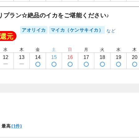
1
/
8
りプラン☆絶品のイカをご堪能ください♪
アオリイカ
マイカ（ケンサキイカ）
還元
水
木
金
土
日
月
火
水
木
12
13
14
15
16
17
18
19
20
(1件)
最高