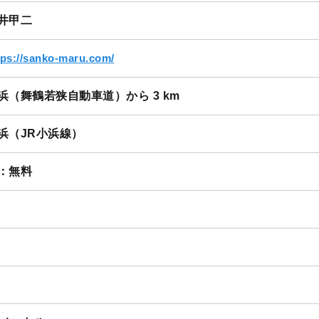
三光丸
井甲二
tps://sanko-maru.com/
浜（舞鶴若狭自動車道）から 3 km
浜（JR小浜線）
：無料