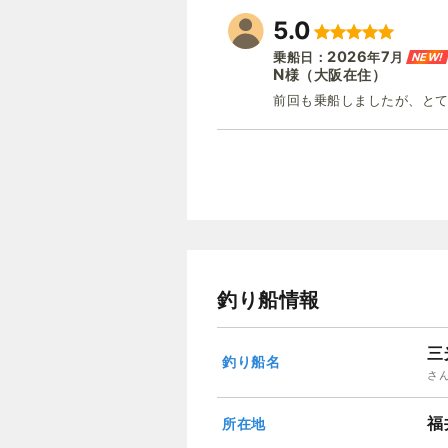
5.0
2026
7
NEW!
乗船日：
年
月
N
（大阪在住）
様
前回も乗船しましたが、と
釣り船情報
三
釣り船名
さ
福
所在地