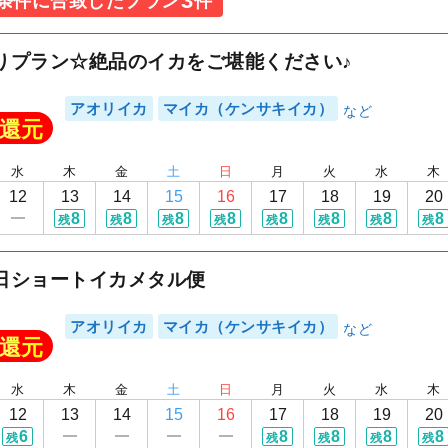
3
条件に合致したプラン
件
りプラン☆絶品のイカをご堪能ください♪
アオリイカ
マイカ（ケンサキイカ）
還元
水
木
金
土
日
月
火
水
木
12
13
14
15
16
17
18
19
20
8
8
8
8
8
8
8
8
残
残
残
残
残
残
残
残
日ショートイカメタル便
アオリイカ
マイカ（ケンサキイカ）
還元
水
木
金
土
日
月
火
水
木
12
13
14
15
16
17
18
19
20
6
8
8
8
8
残
残
残
残
残