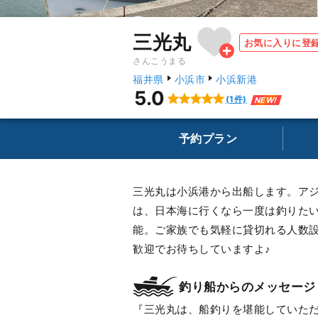
三光丸
お気に入りに登
さんこうまる
福井県
小浜市
小浜新港
5.0
(1件)
NEW!
予約プラン
三光丸は小浜港から出船します。ア
は、日本海に行くなら一度は釣りた
能。ご家族でも気軽に貸切れる人数
歓迎でお待ちしていますよ♪
釣り船からのメッセージ
三光丸は、船釣りを堪能していた