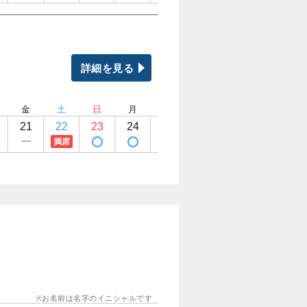
詳細を見る
金
土
日
月
火
水
木
金
21
22
23
24
25
26
27
28
満席
お名前は名字のイニシャルです