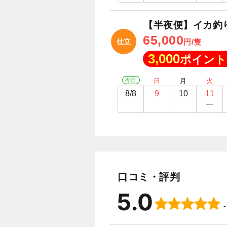
【半夜便】イカ釣
65,000
仕立
円/隻
3,000
ポイント
今日
日
月
火
8/8
9
10
11
口コミ・評判
5.0