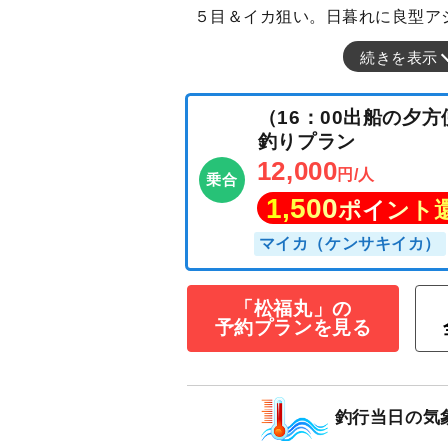
５目＆イカ狙い。日暮れに良型ア
続きを表示
（16：00出船
「松福丸」の
釣りプラン
予約プランを見る
12,000
円/人
乗合
1,500
ポイン
釣行当日の気
マイカ（ケンサキイ