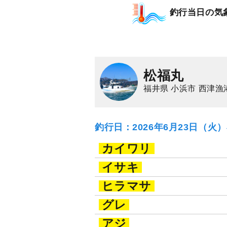
釣りプラン
釣行当日の気
12,000
円/人
乗合
1,500
ポイン
マイカ（ケンサキイ
松福丸
福井県 小浜市 西津漁
釣行日：2026年6月23日（火
カイワリ
イサキ
ヒラマサ
グレ
アジ