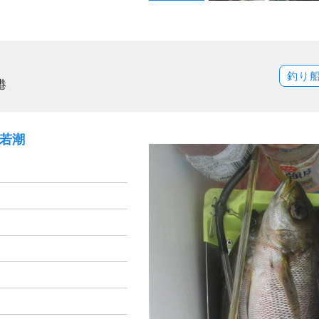
釣り
港
）若潮