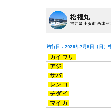
松福丸
福井県 小浜市 西津漁
釣行日：2026年7月5日（日）
カイワリ
アジ
サバ
レンコ
チダイ
マイカ