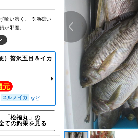
ず喰い渋く。 ※漁礁い
半鯖が邪魔。
「松福丸」の
全ての釣果を見る
の夕方便）贅沢五目＆イカ