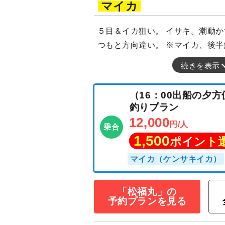
マイカ
５目＆イカ狙い。 イサキ。潮動か
つもと方向違い。 ※マイカ、後
続きを表示
「松福丸」の
予約プランを見る
（16：00出船