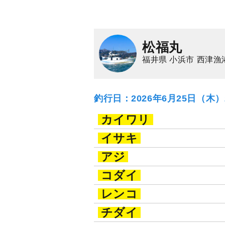
松福丸
福井県 小浜市 西津漁
釣行日：2026年6月25日（木
カイワリ
イサキ
アジ
コダイ
レンコ
チダイ