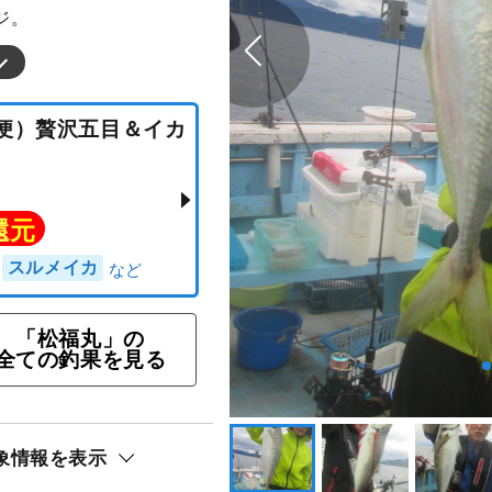
ジ。
の夕方便）贅沢五目＆イカ
「松福丸」の
全ての釣果を見る
ト還元
象情報を表示
カ）
スルメイカ