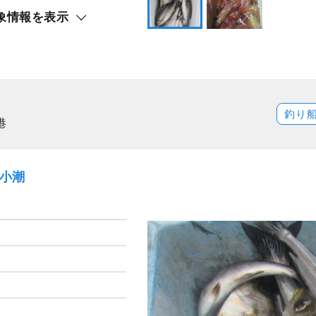
象情報を表示
ト還元
カ）
スルメイカ
釣り
港
）小潮