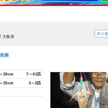
釣り
 大飯港
）長潮
～30cm
7～41匹
～35cm
3～5匹