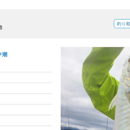
釣り
港
中潮