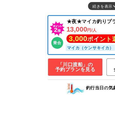
続きを表示
★夜★マイカ釣
13,000
円/人
3,000
ポイン
「川口渡船」の
乗合
予約プランを見る
マイカ（ケンサキイ
釣行当日の気