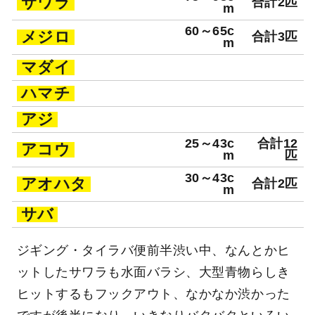
サワラ
合計2匹
m
60～65c
メジロ
合計3匹
m
マダイ
ハマチ
アジ
25～43c
合計12
アコウ
m
匹
30～43c
アオハタ
合計2匹
m
サバ
ジギング・タイラバ便前半渋い中、なんとかヒ
ットしたサワラも水面バラシ、大型青物らしき
ヒットするもフックアウト、なかなか渋かった