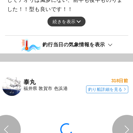
10～22c
竿頭9
アオリ
m
匹
【ジギング＆ティップラン便】(昼便)7:30〜16:
00 ヒラメにマダイにシオにツバスに根魚に、そ
してアオリは滅多にない、前半も後半ものりま
した！！型も良いです！！
続きを表示
釣行当日の気象情報を表示
318日前
泰丸
福井県 敦賀市 色浜港