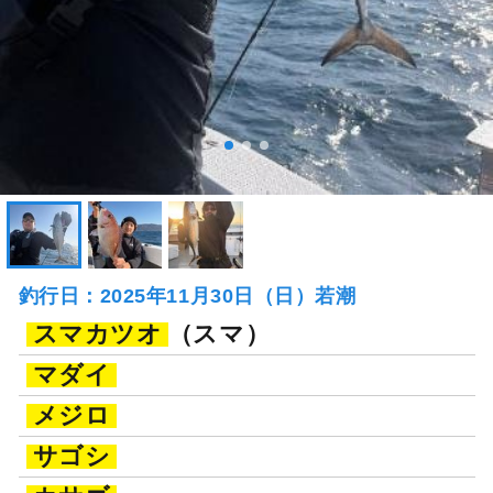
釣行日：2025年11月30日（日）若潮
スマカツオ
（スマ）
マダイ
メジロ
サゴシ