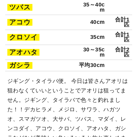
35～40c
ツバス
m
合計1
アコウ
40cm
匹
合計1
クロソイ
35cm
匹
30～35c
合計2
アオハタ
m
匹
ガシラ
平均30cm
ジギング・タイラバ便。 今日は皆さんアオリは
狙わなくていいということでアオリは狙ってま
せん。ジギング、タイラバで色々と釣れまし
た！！デカヒラメ、メジロ、サワラ、ハガツ
オ、スマガツオ、大サバ、ツバス、マダイ、レ
ンコダイ、アコウ、クロソイ、アオハタ、ガシ