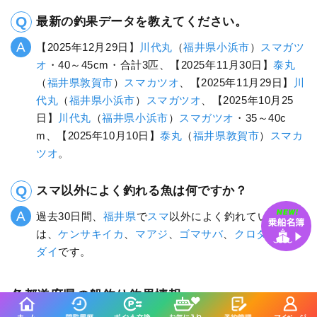
福井県×ウッカリカサゴ
福井県×ウマヅラハギ
福井県×ムツ
福井県×アカカマス
福井県×マコガレイ
福井県×アヤメカサゴ
福井県×トラフグ
福井県×ハガツオ
福井県×ムシガレイ
福井県×カナガシラ
福井県×マトウダイ
福井県×オニオコゼ
福井県×コウイカ
福井県×ヨコスジフエダイ
福井県×エビスダイ
最新の釣果データを教えてください。
【2025年12月29日】
川代丸
（
福井県
小浜市
）
スマガツ
オ
・40～45cm・合計3匹、【2025年11月30日】
泰丸
（
福井県
敦賀市
）
スマカツオ
、【2025年11月29日】
川
代丸
（
福井県
小浜市
）
スマガツオ
、【2025年10月25
日】
川代丸
（
福井県
小浜市
）
スマガツオ
・35～40c
m、【2025年10月10日】
泰丸
（
福井県
敦賀市
）
スマカ
ツオ
。
スマ以外によく釣れる魚は何ですか？