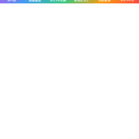
過去30日間、
福井県
で
スマ
以外によく釣れている魚
は、
ケンサキイカ
、
マアジ
、
ゴマサバ
、
クロダイ
、
キ
ダイ
です。
各都道府県の船釣り釣果情報
北海道
岩手県
宮城県
山形県
福島県
東京都
神奈川県
埼玉県
千葉県
茨城県
新潟県
富山県
石川県
福井県
愛知県
静岡県
三重県
大阪府
兵庫県
和歌山県
京都府
広島県
岡山県
山口県
鳥取県
島根県
高知県
香川県
徳島県
愛媛県
福岡県
佐賀県
長崎県
熊本県
大分県
鹿児島県
沖縄県
各都道府県の人気魚種の釣果情報
岩手県×マダラ
岩手県×スルメイカ
岩手県×ブリ
岩手県×ケンサキイカ
岩手県×カサゴ
宮城県×ヒラメ
宮城県×マアジ
宮城県×アイナメ
宮城県×メバル
宮城県×マコガレイ
山形県×マアジ
山形県×マダイ
山形県×キジハタ
山形県×ケンサキイカ
山形県×マハタ
福島県×マダイ
福島県×ヒラメ
福島県×チダイ
福島県×ウスメバル
福島県×ブリ
茨城県×マダイ
茨城県×ブリ
茨城県×ヒラメ
茨城県×カサゴ
茨城県×ホウボウ
埼玉県×サワラ
埼玉県×タチウオ