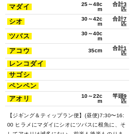
釣行日：2025年9月26日（金）中潮
スマガツオ
（ス
合計1
40cm
マ）
匹
合計1
ヒラメ
62cm
匹
25～48c
合計3
マダイ
m
匹
30～42c
合計7
シオ
m
匹
30～40c
ツバス
m
合計1
アコウ
35cm
匹
レンコダイ
サゴシ
ペンペン