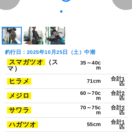
釣行日：2025年10月25日（土）中潮
スマガツオ
（ス
35～40c
マ）
m
合計1
ヒラメ
71cm
匹
60～70c
合計2
メジロ
m
匹
70～75c
合計2
サワラ
m
匹
合計1
ハガツオ
55cm
匹