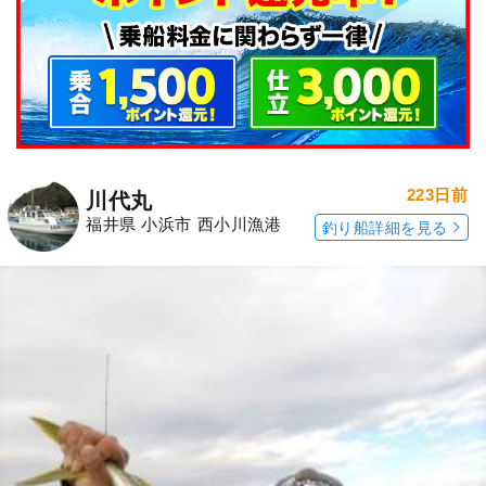
223日前
川代丸
福井県 小浜市 西小川漁港
釣り船詳細を見る