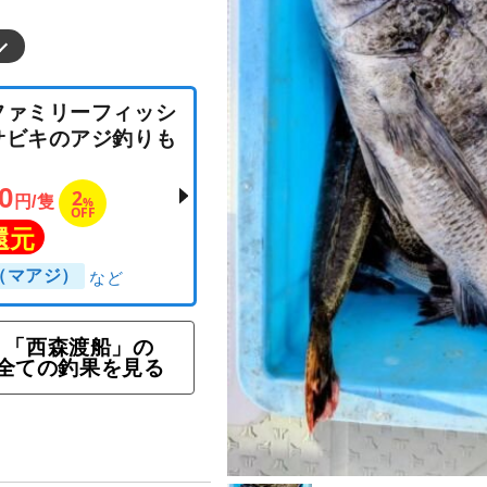
ン★ファミリーフィッシ
外（サビキのアジ釣りも
,000
2
円/隻
%
OFF
ト還元
「西森渡船」の
全ての釣果を見る
アジ（マアジ）