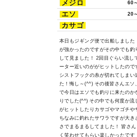
メジロ
60
エソ
20
カサゴ
本日もジギング便で出船しました！ 
が強かったのですがその中でも釣
して見ました！ 2回目ぐらい流し
ーター近いのががヒットしたので
シストフックの糸が切れてしまい
た！悔し～(^^) その後皆さんエ
で今日はエソでも釣りに来たのか
りでした(^^) その中でも何度か
がヒットしたりカサゴやマゴチやサ
ちなみに釣れたサワラですが大きさ
さでまるまるしてました！ 皆さ
く笑わせてもらい楽しかったです！(