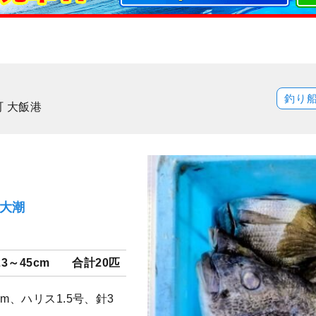
釣り
 大飯港
）大潮
23～45cm
合計20匹
m、ハリス1.5号、針3