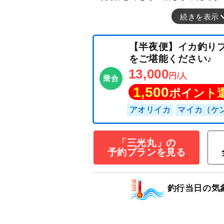
続きを表示
「三光丸」の
【半夜便】イカ
予約プランを見る
をご堪能ください
13,000
円/人
乗合
釣行当日の気
1,500
ポイン
アオリイカ
マイカ