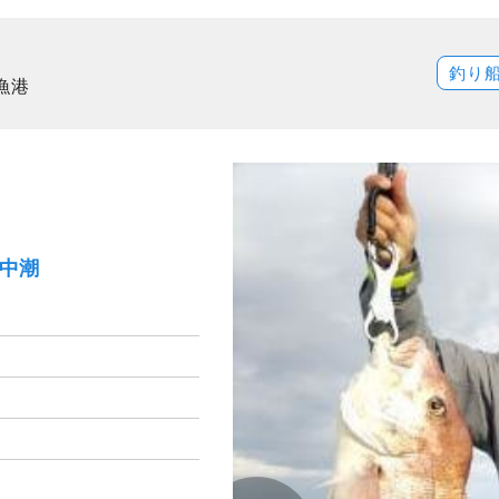
釣り
漁港
）中潮