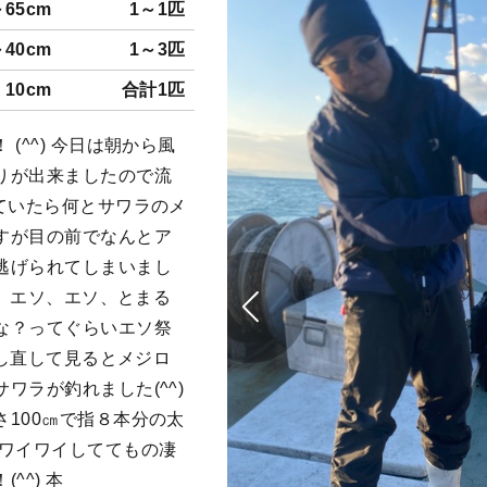
～65cm
1～1匹
～40cm
1～3匹
10cm
合計1匹
(^^) 今日は朝から風
りが出来ましたので流
ていたら何とサワラのメ
すが目の前でなんとア
逃げられてしまいまし
ソ、エソ、エソ、とまる
な？ってぐらいエソ祭
流し直して見るとメジロ
ワラが釣れました(^^)
100㎝で指８本分の太
んワイワイしててもの凄
^^) 本