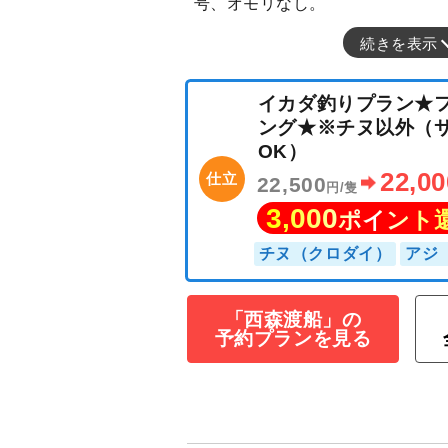
号、オモリなし。
続きを表示
イカダ釣りプラ
ング★※チヌ以
OK）
22
仕立
22,500
円/隻
3,000
ポイン
「西森渡船」の
予約プランを見る
チヌ（クロダイ）