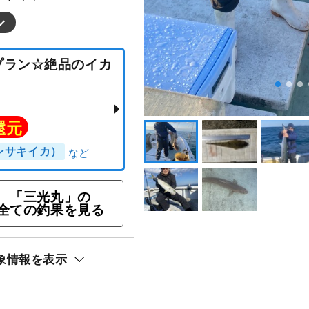
「三光丸」の
釣りプラン☆絶品のイカ
全ての釣果を見る
♪
象情報を表示
ト還元
（ケンサキイカ）