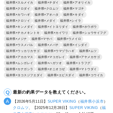
福井県×スルメイカ
福井県×チダイ
福井県×アオリイカ
福井県×クロダイ
福井県×クロムツ
福井県×マゴチ
福井県×カワハギ
福井県×アオハタ
福井県×キダイ
福井県×クロソイ
福井県×メダイ
福井県×シイラ
福井県×キンメダイ
福井県×イトヨリダイ
福井県×ホウボウ
福井県×チカメキントキ
福井県×カイワリ
福井県×ショウサイフグ
福井県×メジナ
福井県×マサバ
福井県×ウメイロ
福井県×ウスメバル
福井県×メバチ
福井県×イシダイ
福井県×ウッカリカサゴ
福井県×ウマヅラハギ
福井県×ムツ
福井県×アカカマス
福井県×マコガレイ
福井県×アヤメカサゴ
福井県×ムシガレイ
福井県×ハガツオ
福井県×トラフグ
福井県×カナガシラ
福井県×オニオコゼ
福井県×マトウダイ
福井県×ヨコスジフエダイ
福井県×エビスダイ
福井県×コウイカ
最新の釣果データを教えてください。
【2026年5月11日】
SUPER VIKING
（
福井県
小浜市
）
クロムツ
、【2025年12月28日】
SUPER VIKING
（
福