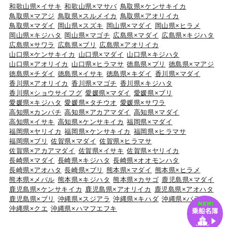
和歌山県×イサキ
和歌山県×マサバ
鳥取県×ケンサキイカ
鳥取県×マアジ
鳥取県×スルメイカ
鳥取県×アオリイカ
鳥取県×マダイ
岡山県×スズキ
岡山県×マダイ
岡山県×ヒラメ
岡山県×キジハタ
岡山県×マゴチ
広島県×マダイ
広島県×キジハタ
広島県×サワラ
広島県×ブリ
広島県×アオリイカ
山口県×ケンサキイカ
山口県×マダイ
山口県×キジハタ
山口県×アオリイカ
山口県×ヒラマサ
徳島県×ブリ
徳島県×マアジ
徳島県×チダイ
徳島県×イサキ
徳島県×キダイ
香川県×マダイ
香川県×アオリイカ
香川県×マゴチ
香川県×キジハタ
香川県×ショウサイフグ
愛媛県×マダイ
愛媛県×ブリ
愛媛県×キジハタ
愛媛県×タチウオ
愛媛県×サワラ
高知県×カンパチ
高知県×アカアマダイ
高知県×マダイ
高知県×イサキ
高知県×ケンサキイカ
福岡県×マダイ
福岡県×ヤリイカ
福岡県×ケンサキイカ
福岡県×ヒラマサ
福岡県×ブリ
佐賀県×マダイ
佐賀県×ヒラマサ
佐賀県×アカアマダイ
佐賀県×イサキ
佐賀県×ヤリイカ
長崎県×マダイ
長崎県×キジハタ
長崎県×オオモンハタ
長崎県×アオハタ
長崎県×ブリ
熊本県×マダイ
熊本県×ヒラメ
熊本県×メバル
熊本県×キジハタ
熊本県×カサゴ
鹿児島県×マダイ
鹿児島県×ケンサキイカ
鹿児島県×アオリイカ
鹿児島県×アオハタ
鹿児島県×ブリ
沖縄県×スジアラ
沖縄県×キハダ
沖縄県×バラハタ
沖縄県×クエ
沖縄県×ハマフエフキ