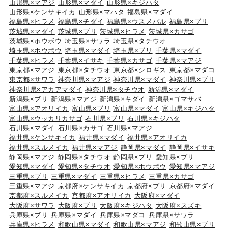
山形県×マアジ
山形県×マダイ
山形県×キジハタ
山形県×ケンサキイカ
山形県×マハタ
福島県×マダイ
福島県×ヒラメ
福島県×チダイ
福島県×ウスメバル
福島県×ブリ
茨城県×マダイ
茨城県×ブリ
茨城県×ヒラメ
茨城県×カサゴ
茨城県×ホウボウ
埼玉県×サワラ
埼玉県×タチウオ
埼玉県×ホウボウ
埼玉県×マダイ
埼玉県×ブリ
千葉県×マダイ
千葉県×ヒラメ
千葉県×イサキ
千葉県×カサゴ
千葉県×マアジ
東京都×マアジ
東京都×タチウオ
東京都×シロギス
東京都×マダコ
東京都×サワラ
神奈川県×マアジ
神奈川県×マダイ
神奈川県×ブリ
神奈川県×アカアマダイ
神奈川県×タチウオ
新潟県×マダイ
新潟県×ブリ
新潟県×マアジ
新潟県×キダイ
新潟県×ゴマサバ
富山県×アオリイカ
富山県×ブリ
富山県×マダイ
富山県×キジハタ
富山県×ウッカリカサゴ
石川県×ブリ
石川県×キジハタ
石川県×マダイ
石川県×カサゴ
石川県×マアジ
福井県×ケンサキイカ
福井県×マダイ
福井県×アオリイカ
福井県×スルメイカ
福井県×マアジ
静岡県×マダイ
静岡県×イサキ
静岡県×マアジ
静岡県×タチウオ
静岡県×ブリ
愛知県×ブリ
愛知県×マダイ
愛知県×タチウオ
愛知県×ホウボウ
愛知県×マアジ
三重県×ブリ
三重県×マダイ
三重県×ヒラメ
三重県×カサゴ
三重県×マアジ
京都府×ケンサキイカ
京都府×ブリ
京都府×マダイ
京都府×スルメイカ
京都府×アオリイカ
大阪府×マダイ
大阪府×サワラ
大阪府×ブリ
大阪府×キジハタ
大阪府×スズキ
兵庫県×ブリ
兵庫県×マダイ
兵庫県×マダコ
兵庫県×サワラ
兵庫県×ヒラメ
和歌山県×マダイ
和歌山県×マアジ
和歌山県×ブリ