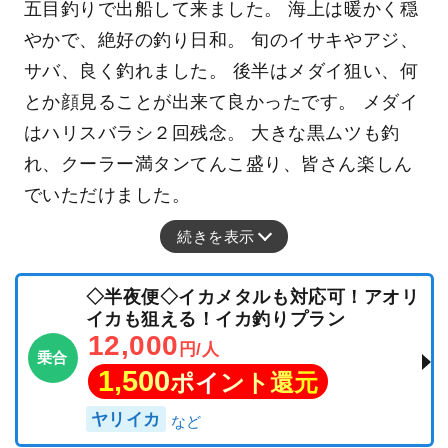
五目釣りで出船して来ました。 海上は暖かく穏
やかで、絶好の釣り日和。 旬のイサキやアジ、
サバ、良く釣れました。 後半はメダイ狙い、何
とか顔見ることが出来て良かったです。 メダイ
はハリスバラシ２回残念。 大きな黒ムツも釣
れ、クーラー満タンてんこ盛り、皆さん楽しん
でいただけました。
続きを表示
◇半夜便◇イカメタルも対応可！アオリ
イカも狙える！イカ釣りプラン
12,000
円/人
乗合
1,500
ポイント還元
ヤリイカ