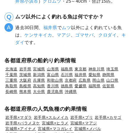
井県
小浜市
）
クロムツ
・25～40cm・合計15匹。
ムツ以外によく釣れる魚は何ですか？
過去30日間、
福井県
で
ムツ
以外によく釣れている魚
は、
ケンサキイカ
、
マアジ
、
ゴマサバ
、
クロダイ
、
キ
ダイ
です。
各都道府県の船釣り釣果情報
北海道
岩手県
宮城県
山形県
福島県
東京都
神奈川県
埼玉県
千葉県
茨城県
新潟県
富山県
石川県
福井県
愛知県
静岡県
三重県
大阪府
兵庫県
和歌山県
京都府
広島県
岡山県
山口県
鳥取県
島根県
高知県
香川県
徳島県
愛媛県
福岡県
佐賀県
長崎県
熊本県
大分県
鹿児島県
沖縄県
各都道府県の人気魚種の釣果情報
岩手県×マダラ
岩手県×スルメイカ
岩手県×ブリ
岩手県×カサゴ
岩手県×バラメヌケ
宮城県×ヒラメ
宮城県×マアジ
宮城県×アイナメ
宮城県×マコガレイ
宮城県×メバル