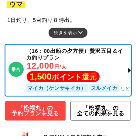
ウマ
1日釣り、5目釣り８時出。
続きを表示
（16：00出船の夕方便）贅沢五目＆イ
カ釣りプラン
12,000
円/人
乗合
1,500
ポイント還元
マイカ（ケンサキイカ）
スルメイカ
「松福丸」の
「松福丸」の
予約プランを見る
全ての釣果を見る