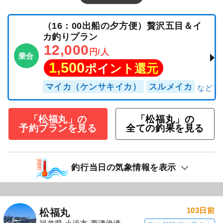
（16：00出船の夕方便）贅沢五目＆イ
カ釣りプラン
12,000
円/人
乗合
1,500
ポイント還元
マイカ（ケンサキイカ）
スルメイカ
「松福丸」の
「松福丸」の
予約プランを見る
全ての釣果を見る
釣行当日の気象情報を表示
103日前
松福丸