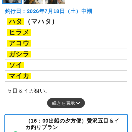
釣行日：2026年7月18日（土）中潮
ハタ
（マハタ）
ヒラメ
アコウ
ガシラ
ソイ
マイカ
５目＆イカ狙い。
続きを表示
（16：00出船の夕方便）贅沢五目＆イ
カ釣りプラン