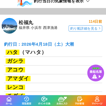
釣行当日の気象情報を表示
114日前
松福丸
福井県 小浜市 西津漁港
釣り船詳細を見る
釣行日：2026年4月18日（土）大潮
ハタ
（マハタ）
ガシラ
アコウ
アマダイ
レンコ
チダイ
ウッカリカサゴ