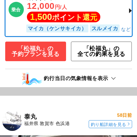
12,000
円/人
乗合
1,500
ポイント還元
マイカ（ケンサキイカ）
スルメイカ
「松福丸」の
「松福丸」の
予約プランを見る
全ての釣果を見る
釣行当日の気象情報を表示
58日前
泰丸
福井県 敦賀市 色浜港
釣り船詳細を見る