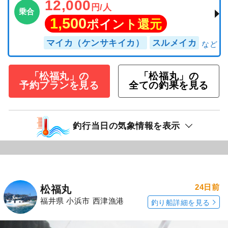
12,000
円/人
乗合
1,500
ポイント還元
マイカ（ケンサキイカ）
スルメイカ
「松福丸」の
「松福丸」の
予約プランを見る
全ての釣果を見る
釣行当日の気象情報を表示
24日前
松福丸
福井県 小浜市 西津漁港
釣り船詳細を見る