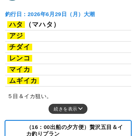
釣行日：2026年6月29日（月）大潮
ハタ
（マハタ）
アジ
チダイ
レンコ
マイカ
ムギイカ
５目＆イカ狙い。
続きを表示
（16：00出船の夕方便）贅沢五目＆イ
カ釣りプラン