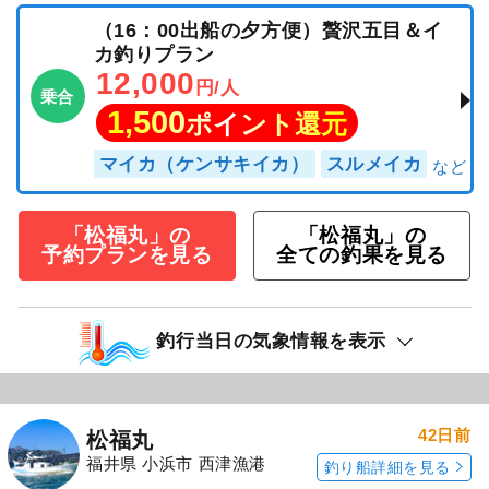
（16：00出船の夕方便）贅沢五目＆イ
カ釣りプラン
12,000
円/人
乗合
1,500
ポイント還元
マイカ（ケンサキイカ）
スルメイカ
「松福丸」の
「松福丸」の
予約プランを見る
全ての釣果を見る
釣行当日の気象情報を表示
42日前
松福丸
福井県 小浜市 西津漁港
釣り船詳細を見る