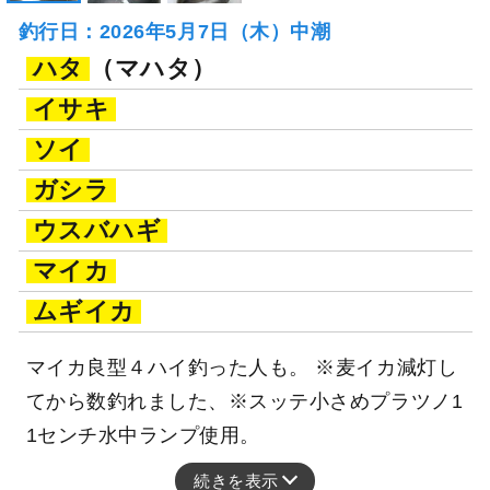
釣行日：2026年5月7日（木）中潮
ハタ
（マハタ）
イサキ
ソイ
ガシラ
ウスバハギ
マイカ
ムギイカ
マイカ良型４ハイ釣った人も。 ※麦イカ減灯し
てから数釣れました、※スッテ小さめプラツノ1
1センチ水中ランプ使用。
続きを表示