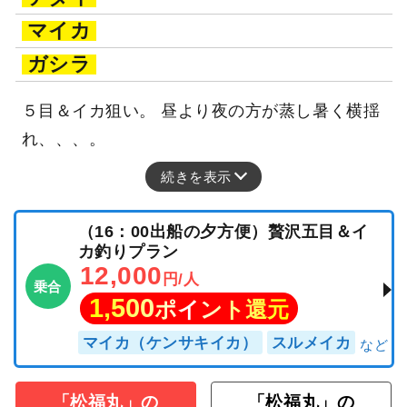
マイカ
ガシラ
５目＆イカ狙い。 昼より夜の方が蒸し暑く横揺
れ、、、。
続きを表示
（16：00出船の夕方便）贅沢五目＆イ
カ釣りプラン
12,000
円/人
乗合
1,500
ポイント還元
マイカ（ケンサキイカ）
スルメイカ
「松福丸」の
「松福丸」の