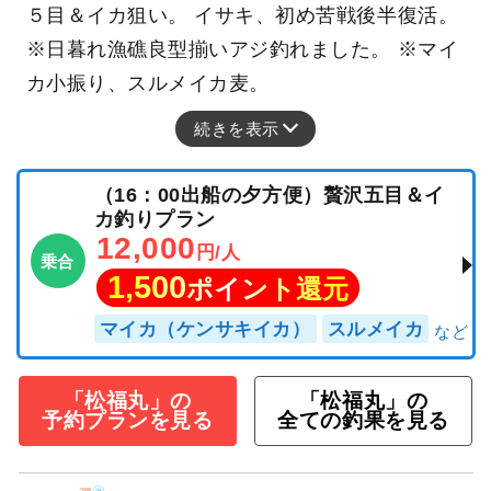
５目＆イカ狙い。 イサキ、初め苦戦後半復活。
※日暮れ漁礁良型揃いアジ釣れました。 ※マイ
カ小振り、スルメイカ麦。
続きを表示
（16：00出船の夕方便）贅沢五目＆イ
カ釣りプラン
12,000
円/人
乗合
1,500
ポイント還元
マイカ（ケンサキイカ）
スルメイカ
「松福丸」の
「松福丸」の
予約プランを見る
全ての釣果を見る