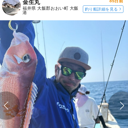
85日前
金生丸
福井県 大飯郡おおい町 大飯
釣り船詳細を見る
港