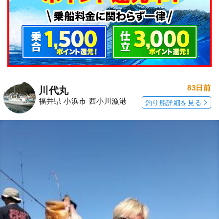
83日前
川代丸
福井県 小浜市 西小川漁港
釣り船詳細を見る