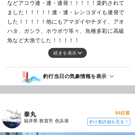
などアコウ連・連・連発！！！！！楽釣されて
ました！！！！！連・連・レンコダイも連発で
した！！！！！他にもアマダイやチダイ、アオ
ハタ、ガシラ、ホウボウ等々、魚種多彩に高級
魚など大漁でした！！！！！
続きを表示
釣行当日の気象情報を表示
84日前
泰丸
福井県 敦賀市 色浜港
釣り船詳細を見る