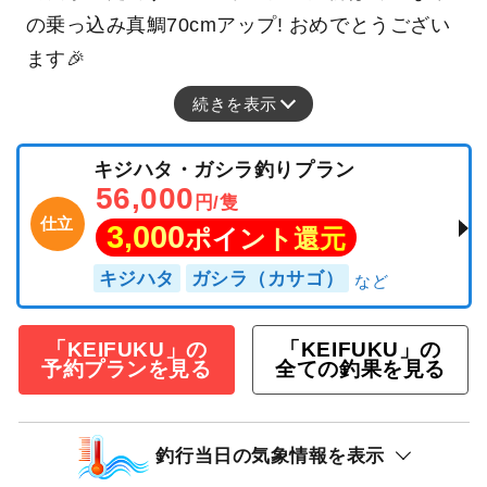
の乗っ込み真鯛70cmアップ! おめでとうござい
ます🎉
続きを表示
キジハタ・ガシラ釣りプラン
56,000
円/隻
仕立
3,000
ポイント還元
キジハタ
ガシラ（カサゴ）
「KEIFUKU」の
「KEIFUKU」の
予約プランを見る
全ての釣果を見る
釣行当日の気象情報を表示