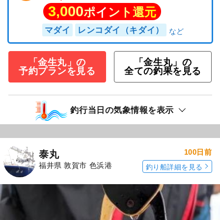
3,000
ポイント還元
マダイ
レンコダイ（キダイ）
「金生丸」の
「金生丸」の
予約プランを見る
全ての釣果を見る
釣行当日の気象情報を表示
100日前
泰丸
福井県 敦賀市 色浜港
釣り船詳細を見る