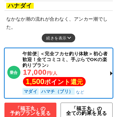
ハナダイ
なかなか潮の流れが合わなく、アンカー潮でし
た。
続きを表示
午前便│＜完全フカセ釣り体験＞初心者
歓迎！全てコミコミ、手ぶらでOKの楽
釣りプラン♪
17,000
乗合
円/人
1,500
ポイント還元
マダイ
ハマチ（ブリ）
「福王丸」の
「福王丸」の
予約プランを見る
全ての釣果を見る