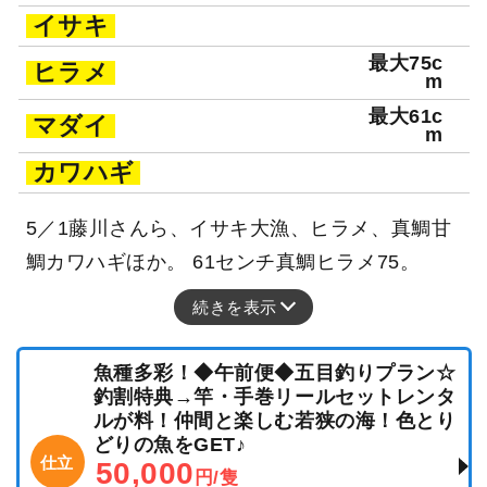
イサキ
最大75c
ヒラメ
m
最大61c
マダイ
m
カワハギ
5／1藤川さんら、イサキ大漁、ヒラメ、真鯛甘
鯛カワハギほか。 61センチ真鯛ヒラメ75。
続きを表示
魚種多彩！◆午前便◆五目釣りプラン☆
釣割特典→竿・手巻リールセットレンタ
ルが料！仲間と楽しむ若狭の海！色とり
どりの魚をGET♪
仕立
50,000
円/隻