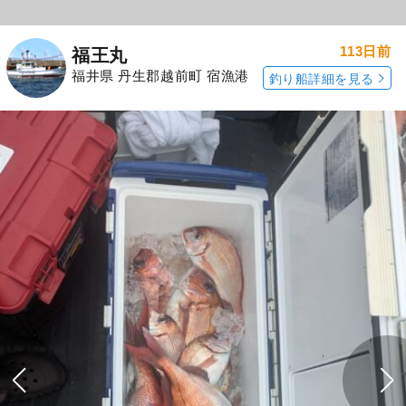
113日前
福王丸
福井県 丹生郡越前町 宿漁港
釣り船詳細を見る