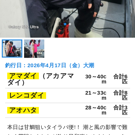
釣行日：2026年4月17日（金）大潮
アマダイ
（アカアマ
30～40c
合計6
ダイ）
m
匹
21～33c
合計8
レンコダイ
m
匹
28～40c
合計3
アオハタ
m
匹
本日は甘鯛狙いタイラバ便!！ 潮と風の影響で難