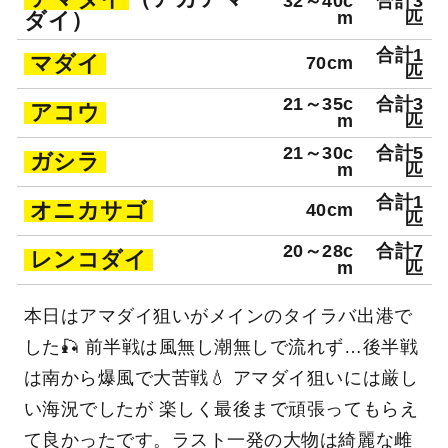
32～40c
合計3
ダイ）
m
匹
合計1
マダイ
70cm
匹
21～35c
合計3
アコウ
m
匹
21～30c
合計5
ガシラ
m
匹
合計1
オニカサゴ
40cm
匹
20～28c
合計7
レンコダイ
m
匹
本日はアマダイ狙いがメインのタイラバ出港で
した🎣 前半戦は風無し潮無しで流れず…後半戦
は南から爆風で大苦戦💧 アマダイ狙いには厳し
い海況でしたが 楽しく最後まで頑張ってもらえ
て良かったです。ラスト一発の大物は綺麗な雌