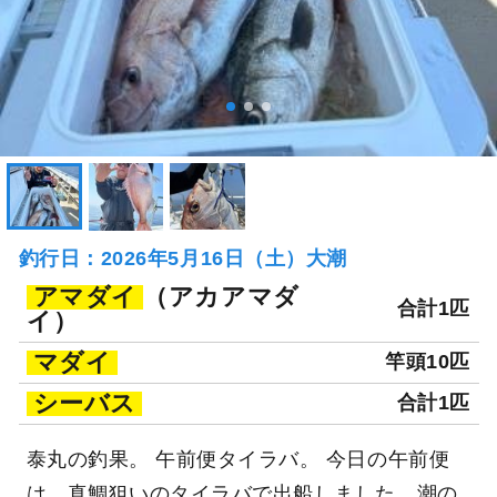
釣行日：2026年5月16日（土）大潮
アマダイ
（アカアマダ
合計1匹
イ）
マダイ
竿頭10匹
シーバス
合計1匹
泰丸の釣果。 午前便タイラバ。 今日の午前便
は、真鯛狙いのタイラバで出船しました。潮の