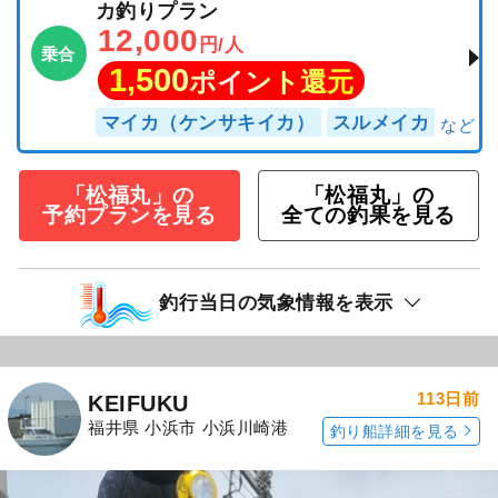
カ釣りプラン
12,000
円/人
乗合
1,500
ポイント還元
マイカ（ケンサキイカ）
スルメイカ
「松福丸」の
「松福丸」の
予約プランを見る
全ての釣果を見る
釣行当日の気象情報を表示
113日前
KEIFUKU
福井県 小浜市 小浜川崎港
釣り船詳細を見る