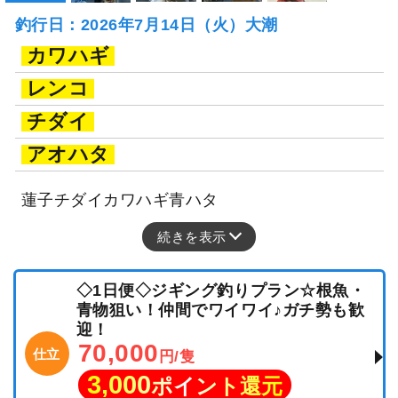
釣行日：2026年7月14日（火）大潮
カワハギ
レンコ
チダイ
アオハタ
蓮子チダイカワハギ青ハタ
続きを表示
◇1日便◇ジギング釣りプラン☆根魚・
青物狙い！仲間でワイワイ♪ガチ勢も歓
迎！
70,000
仕立
円/隻
3,000
ポイント還元