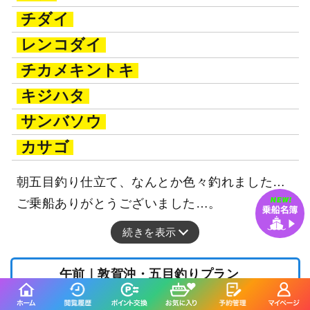
チダイ
レンコダイ
チカメキントキ
キジハタ
サンバソウ
カサゴ
朝五目釣り仕立て、なんとか色々釣れました…
ご乗船ありがとうございました…。
続きを表示
午前｜敦賀沖・五目釣りプラン
14,000
円/人
乗合