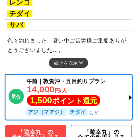
レンコ
チダイ
サバ
色々釣れました、暑い中ご苦労様ご乗船ありが
とうございました…。
続きを表示
午前｜敦賀沖・五目釣りプラン
14,000
円/人
乗合
1,500
ポイント還元
アジ（マアジ）
チダイ
「遊幸丸」の
「遊幸丸」の