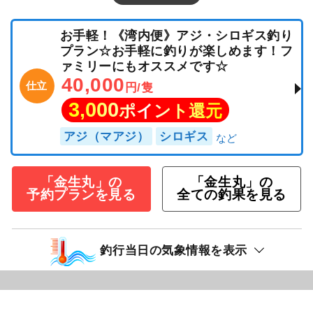
お手軽！《湾内便》アジ・シロギス釣り
プラン☆お手軽に釣りが楽しめます！フ
ァミリーにもオススメです☆
40,000
仕立
円/隻
3,000
ポイント還元
アジ（マアジ）
シロギス
「金生丸」の
「金生丸」の
予約プランを見る
全ての釣果を見る
釣行当日の気象情報を表示