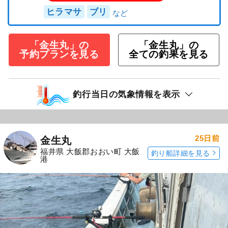
ヒラマサ
ブリ
「金生丸」の
「金生丸」の
予約プランを見る
全ての釣果を見る
釣行当日の気象情報を表示
25日前
金生丸
福井県 大飯郡おおい町 大飯
釣り船詳細を見る
港