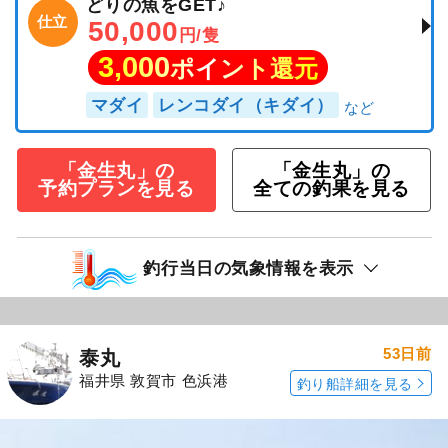
どりの魚をGET♪
仕立
50,000
円/隻
3,000
ポイント還元
マダイ
レンコダイ（キダイ）
「金生丸」の
「金生丸」の
予約プランを見る
全ての釣果を見る
釣行当日の気象情報を表示
53日前
泰丸
福井県 敦賀市 色浜港
釣り船詳細を見る