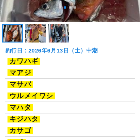
釣行日：2026年6月13日（土）中潮
カワハギ
マアジ
マサバ
ウルメイワシ
マハタ
キジハタ
カサゴ