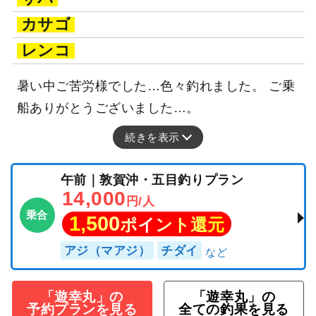
カサゴ
レンコ
暑い中ご苦労様でした…色々釣れました。 ご乗
船ありがとうございました…。
続きを表示
午前｜敦賀沖・五目釣りプラン
14,000
円/人
乗合
1,500
ポイント還元
アジ（マアジ）
チダイ
「遊幸丸」の
「遊幸丸」の
予約プランを見る
全ての釣果を見る