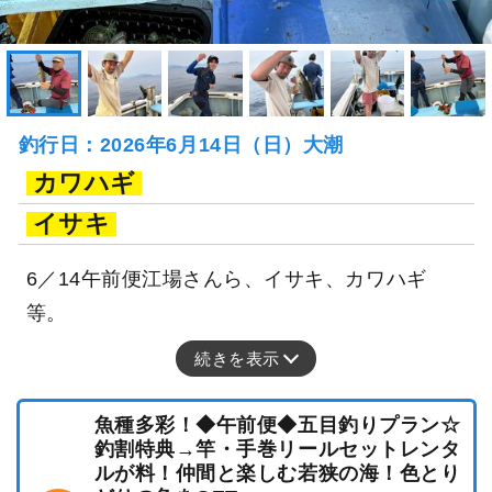
釣行日：2026年6月14日（日）大潮
カワハギ
イサキ
6／14午前便江場さんら、イサキ、カワハギ
等。
続きを表示
魚種多彩！◆午前便◆五目釣りプラン☆
釣割特典→竿・手巻リールセットレンタ
ルが料！仲間と楽しむ若狭の海！色とり