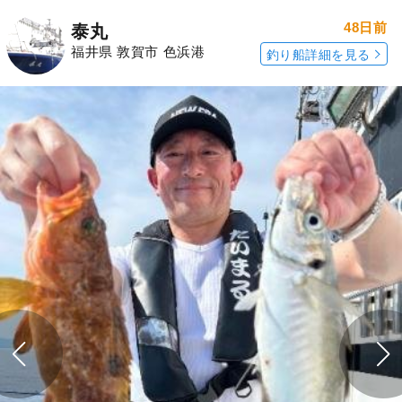
48日前
泰丸
福井県 敦賀市 色浜港
釣り船詳細を見る