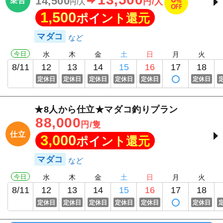
14,500
乗合
%
円/人
円/人
OFF
1,500
ポイント還元
マダコ
今日
水
木
金
土
日
月
火
8/11
12
13
14
15
16
17
18
定休日
定休日
定休日
定休日
定休日
定休日
★8人から仕立★マダコ釣りプラン
88,000
円/隻
仕立
3,000
ポイント還元
マダコ
今日
水
木
金
土
日
月
火
8/11
12
13
14
15
16
17
18
定休日
定休日
定休日
定休日
定休日
定休日