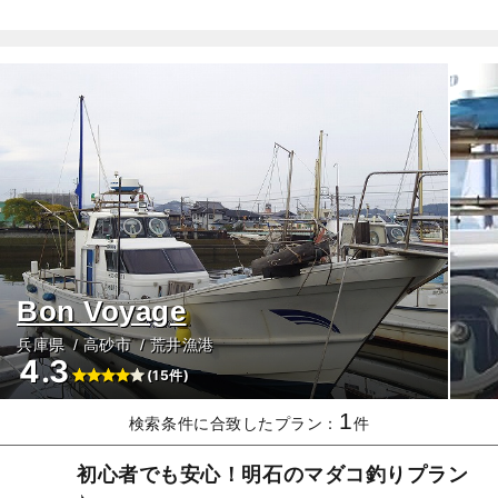
Bon Voyage
兵庫県
高砂市
荒井漁港
4.3
(15件)
1
検索条件に合致したプラン：
件
初心者でも安心！明石のマダコ釣りプラン