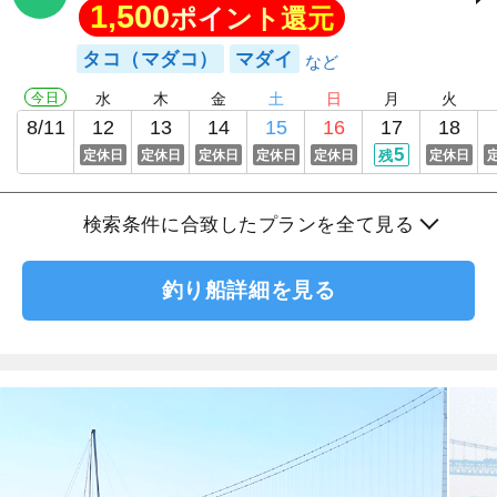
1,500
ポイント還元
タコ（マダコ）
マダイ
今日
水
木
金
土
日
月
火
8/11
12
13
14
15
16
17
18
5
定休日
定休日
定休日
定休日
定休日
残
定休日
検索条件に合致したプランを全て見る
釣り船詳細を見る