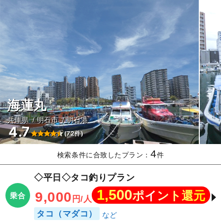
海蓮丸
兵庫県
明石市
明石港
4.7
(72件)
4
検索条件に合致したプラン：
件
◇平日◇タコ釣りプラン
1,500
ポイント還元
9,000
乗合
円/人
タコ（マダコ）