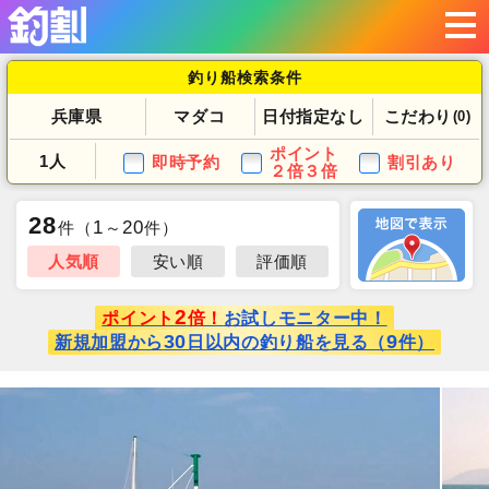
釣り船検索条件
兵庫県
マダコ
日付指定なし
こだわり
(0)
ポイント
1人
即時予約
割引あり
２倍３倍
28
1
20
件
（
～
件）
人気順
安い順
評価順
2
ポイント
倍！
お試しモニター中！
30
9
新規加盟から
日以内の釣り船を見る（
件）