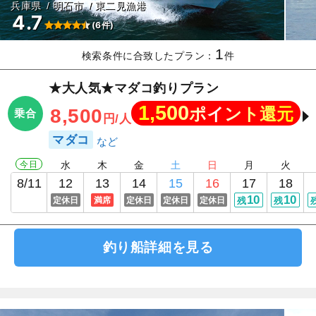
兵庫県
明石市
東二見漁港
4.7
(6件)
1
検索条件に合致したプラン：
件
★大人気★マダコ釣りプラン
1,500
ポイント還元
8,500
乗合
円/人
マダコ
今日
水
木
金
土
日
月
火
8/11
12
13
14
15
16
17
18
10
10
定休日
満席
定休日
定休日
定休日
残
残
釣り船詳細を見る