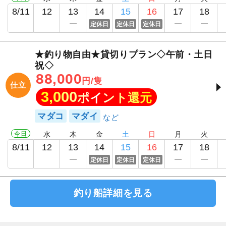
8/11
12
13
14
15
16
17
18
定休日
定休日
定休日
★釣り物自由★貸切りプラン◇午前・土日
祝◇
88,000
円/隻
仕立
3,000
ポイント還元
マダコ
マダイ
今日
水
木
金
土
日
月
火
8/11
12
13
14
15
16
17
18
定休日
定休日
定休日
釣り船詳細を見る