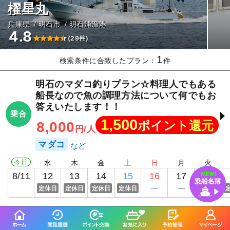
櫂星丸
兵庫県
明石市
明石浦漁港
4.8
(29件)
1
検索条件に合致したプラン：
件
明石のマダコ釣りプラン☆料理人でもある
船長なので魚の調理方法について何でもお
答えいたします！！
乗合
1,500
ポイント還元
8,000
円/人
マダコ
今日
水
木
金
土
日
月
火
8/11
12
13
14
15
16
17
18
定休日
定休日
定休日
定休日
定休日
釣り船詳細を見る