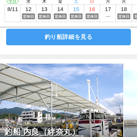
今日
水
木
金
土
日
月
火
8/11
12
13
14
15
16
17
18
定休日
定休日
定休日
定休日
定休日
定休日
釣り船詳細を見る
釣船 内良（絆奈丸）