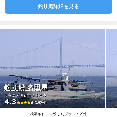
釣り船詳細を見る
釣り船 名田屋
兵庫県
明石市
明石港
4.3
(257件)
2
検索条件に合致したプラン：
件