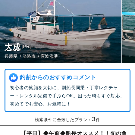
大成
[PR]
兵庫県
淡路市
育波漁港
釣割からのおすすめコメント
初心者の笑顔を大切に、副船長同乗・丁寧レクチャ
ー・レンタル完備で手ぶらOK。困った時もすぐ対応、
初めてでも安心。お気軽に！
3
検索条件に合致したプラン：
件
【平日】◆午前◆船長オススメ！！旬の魚