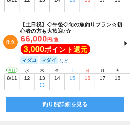
【土日祝】◇午後◇旬の魚釣りプラン☆初
心者の方も大歓迎♪☆
66,000
円/隻
仕立
3,000
ポイント還元
マダコ
マダイ
今日
水
木
金
土
日
月
火
8/11
12
13
14
15
16
17
18
釣り船詳細を見る