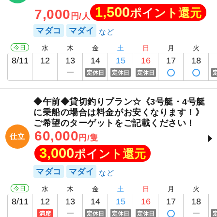
1,500
ポイント還元
7,000
円/人
マダコ
マダイ
今日
水
木
金
土
日
月
火
8/11
12
13
14
15
16
17
18
定休日
定休日
定休日
◆午前◆貸切釣りプラン☆《3号艇・4号艇
に乗船の場合は料金がお安くなります！》
ご希望のターゲットをご記載ください！
60,000
仕立
円/隻
3,000
ポイント還元
マダコ
マダイ
今日
水
木
金
土
日
月
火
8/11
12
13
14
15
16
17
18
満席
定休日
定休日
定休日