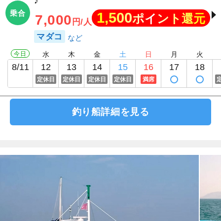
♪
乗合
1,500
ポイント還元
7,000
円/人
マダコ
今日
水
木
金
土
日
月
火
8/11
12
13
14
15
16
17
18
定休日
定休日
定休日
定休日
満席
釣り船詳細を見る