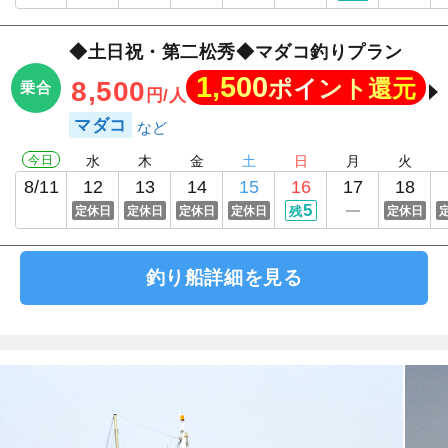
◆土日祝・第二松秀◆マダコ釣りプラン
1,500
ポイント還元
8,500
乗合
円/人
マダコ
今日
水
木
金
土
日
月
火
8/11
12
13
14
15
16
17
18
5
定休日
定休日
定休日
定休日
残
定休日
釣り船詳細を見る