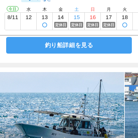
今日
水
木
金
土
日
月
火
8/11
12
13
14
15
16
17
18
定休日
定休日
定休日
定休日
釣り船詳細を見る