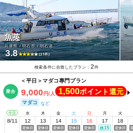
魚英
兵庫県
明石市
明石港
3.8
(21件)
2
検索条件に合致したプラン：
件
＜平日＞マダコ專門プラン
1,500
ポイント還元
9,000
乗合
円/人
マダコ
今日
水
木
金
土
日
月
火
8/11
12
13
14
15
16
17
18
15
定休日
定休日
定休日
定休日
定休日
残
定休日