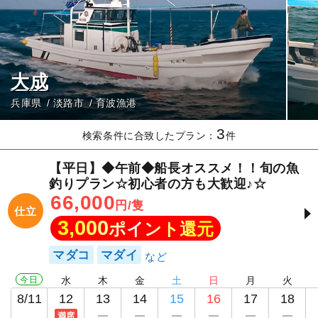
大成
兵庫県
淡路市
育波漁港
3
検索条件に合致したプラン：
件
【平日】◆午前◆船長オススメ！！旬の魚
釣りプラン☆初心者の方も大歓迎♪☆
66,000
円/隻
仕立
3,000
ポイント還元
マダコ
マダイ
今日
水
木
金
土
日
月
火
8/11
12
13
14
15
16
17
18
満席