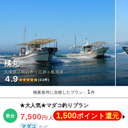
橘丸
兵庫県
明石市
江井ヶ島漁港
4.9
(33件)
1
検索条件に合致したプラン：
件
★大人気★マダコ釣りプラン
1,500
ポイント還元
7,500
乗合
円/人
マダコ