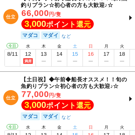
釣りプラン☆初心者の方も大歓迎♪☆
66,000
円/隻
仕立
3,000
ポイント還元
マダコ
マダイ
今日
水
木
金
土
日
月
火
8/11
12
13
14
15
16
17
18
満席
【土日祝】◆午前◆船長オススメ！！旬の
魚釣りプラン☆初心者の方も大歓迎♪☆
77,000
円/隻
仕立
3,000
ポイント還元
マダコ
マダイ
今日
水
木
金
土
日
月
火
8/11
12
13
14
15
16
17
18