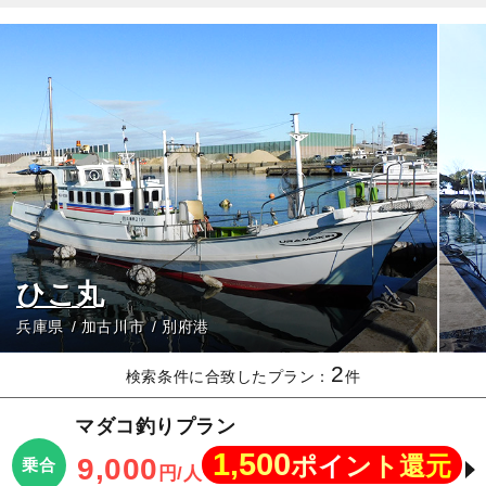
ひこ丸
兵庫県
加古川市
別府港
2
検索条件に合致したプラン：
件
マダコ釣りプラン
1,500
ポイント還元
9,000
乗合
円/人