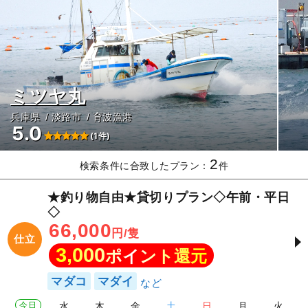
ミツヤ丸
兵庫県
淡路市
育波漁港
5.0
(1件)
2
検索条件に合致したプラン：
件
★釣り物自由★貸切りプラン◇午前・平日
◇
66,000
円/隻
仕立
3,000
ポイント還元
マダコ
マダイ
今日
水
木
金
土
日
月
火