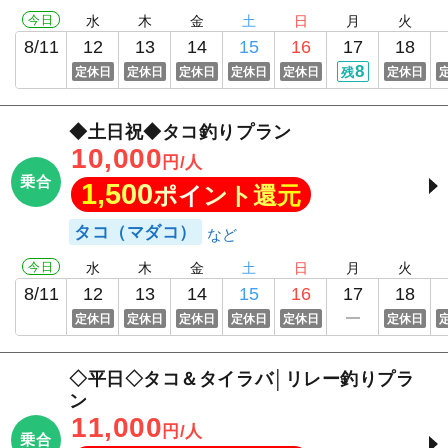
今日
水
木
金
土
日
月
火
8/11
12
13
14
15
16
17
18
8
定休日
定休日
定休日
定休日
定休日
残
定休日
◆土日祝◆タコ釣りプラン
10,000
円/人
乗合
1,500
ポイント還元
タコ（マダコ）
今日
水
木
金
土
日
月
火
8/11
12
13
14
15
16
17
18
定休日
定休日
定休日
定休日
定休日
定休日
◇平日◇タコ＆タイラバ│リレー釣りプラ
ン
11,000
円/人
乗合