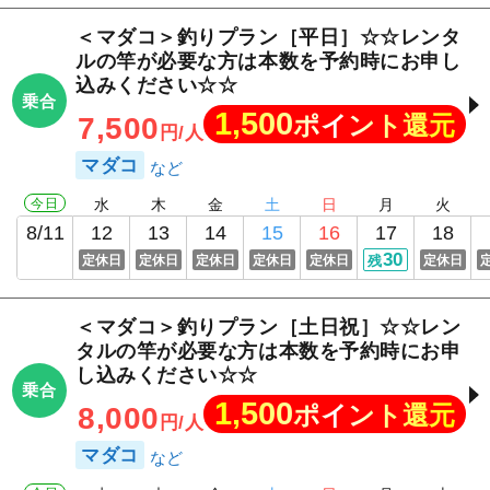
＜マダコ＞釣りプラン［平日］☆☆レンタ
ルの竿が必要な方は本数を予約時にお申し
込みください☆☆
乗合
1,500
ポイント還元
7,500
円/人
マダコ
今日
水
木
金
土
日
月
火
8/11
12
13
14
15
16
17
18
30
定休日
定休日
定休日
定休日
定休日
残
定休日
＜マダコ＞釣りプラン［土日祝］☆☆レン
タルの竿が必要な方は本数を予約時にお申
し込みください☆☆
乗合
1,500
ポイント還元
8,000
円/人
マダコ