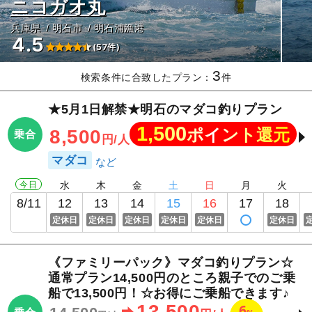
ニコガオ丸
兵庫県
明石市
明石浦漁港
4.5
(57件)
3
検索条件に合致したプラン：
件
★5月1日解禁★明石のマダコ釣りプラン
1,500
ポイント還元
8,500
乗合
円/人
マダコ
今日
水
木
金
土
日
月
火
8/11
12
13
14
15
16
17
18
定休日
定休日
定休日
定休日
定休日
定休日
《ファミリーパック》マダコ釣りプラン☆
通常プラン14,500円のところ親子でのご乗
船で13,500円！☆お得にご乗船できます♪
13,500
6