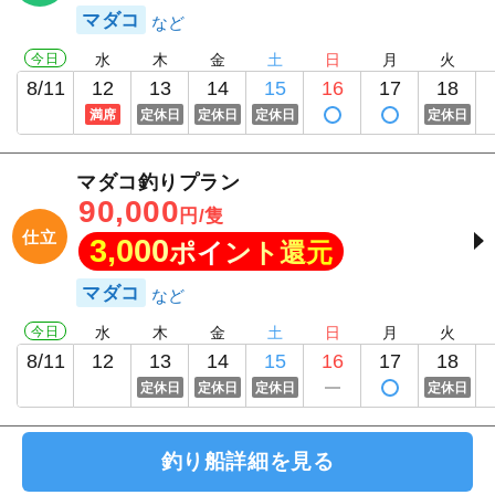
マダコ
今日
水
木
金
土
日
月
火
8/11
12
13
14
15
16
17
18
満席
定休日
定休日
定休日
定休日
マダコ釣りプラン
90,000
円/隻
仕立
3,000
ポイント還元
マダコ
今日
水
木
金
土
日
月
火
8/11
12
13
14
15
16
17
18
定休日
定休日
定休日
定休日
釣り船詳細を見る