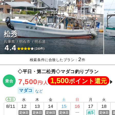
松秀
兵庫県
明石市
明石港
4.4
(36件)
2
検索条件に合致したプラン：
件
◇平日・第二松秀◇マダコ釣りプラン
1,500
ポイント還元
7,500
乗合
円/人
マダコ
今日
水
木
金
土
日
月
火
8/11
12
13
14
15
16
17
18
5
定休日
定休日
定休日
定休日
残
定休日