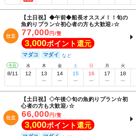
【土日祝】◆午前◆船長オススメ！！旬の
魚釣りプラン☆初心者の方も大歓迎♪☆
77,000
円/隻
仕立
3,000
ポイント還元
マダコ
マダイ
今日
水
木
金
土
日
月
火
8/11
12
13
14
15
16
17
18
【土日祝】◇午後◇旬の魚釣りプラン☆初
心者の方も大歓迎♪☆
66,000
円/隻
仕立
3,000
ポイント還元