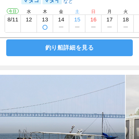
マダコ
マダイ
今日
水
木
金
土
日
月
火
8/11
12
13
14
15
16
17
18
釣り船詳細を見る