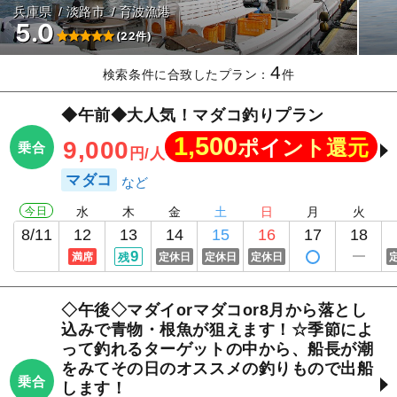
兵庫県
淡路市
育波漁港
5.0
(22件)
4
検索条件に合致したプラン：
件
◆午前◆大人気！マダコ釣りプラン
1,500
ポイント還元
9,000
乗合
円/人
マダコ
今日
水
木
金
土
日
月
火
8/11
12
13
14
15
16
17
18
9
満席
残
定休日
定休日
定休日
◇午後◇マダイorマダコor8月から落とし
込みで青物・根魚が狙えます！☆季節によ
って釣れるターゲットの中から、船長が潮
をみてその日のオススメの釣りもので出船
乗合
します！