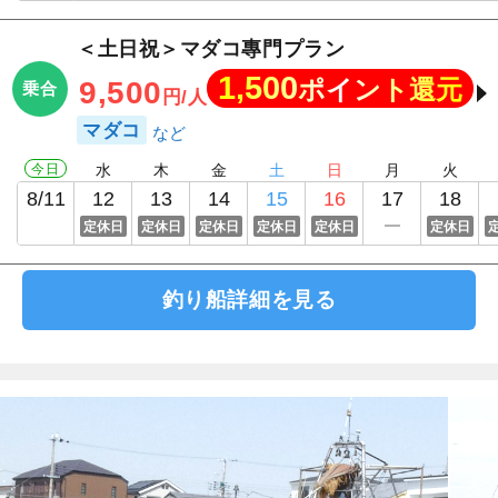
＜土日祝＞マダコ專門プラン
1,500
ポイント還元
9,500
乗合
円/人
マダコ
今日
水
木
金
土
日
月
火
8/11
12
13
14
15
16
17
18
定休日
定休日
定休日
定休日
定休日
定休日
釣り船詳細を見る