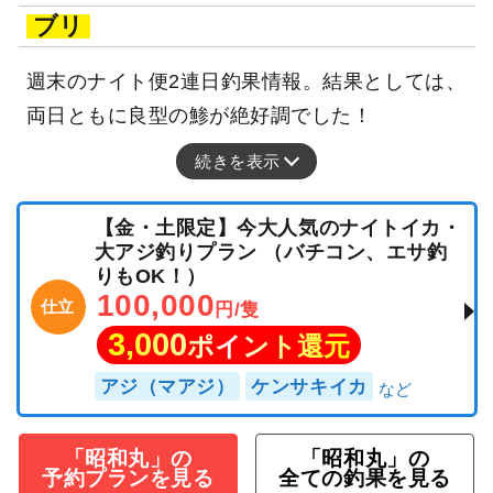
ブリ
週末のナイト便2連日釣果情報。結果としては、
両日ともに良型の鯵が絶好調でした！
続きを表示
【金・土限定】今大人気のナイトイカ・
大アジ釣りプラン （バチコン、エサ釣
りもOK！）
100,000
仕立
円/隻
3,000
ポイント還元
アジ（マアジ）
ケンサキイカ
「昭和丸」の
「昭和丸」の
予約プランを見る
全ての釣果を見る