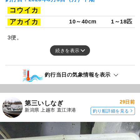
コウイカ
アカイカ
10～40cm
1～18匹
3便。
続きを表示
釣行当日の気象情報を表示
29日前
第三いしなぎ
新潟県 上越市 直江津港
釣り船詳細を見る