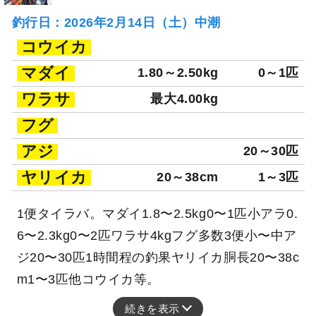
釣行日：2026年2月14日（土）中潮
コウイカ
マダイ
1.80～2.50kg
0～1匹
ワラサ
最大4.00kg
フグ
アジ
20～30匹
ヤリイカ
20～38cm
1～3匹
1便タイラバ。マダイ1.8〜2.5kg0〜1匹小アラ0.
6〜2.3kg0〜2匹ワラサ4kgフグ多数3便小〜中ア
ジ20〜30匹1時間程の釣果ヤリイカ胴長20〜38c
m1〜3匹他コウイカ等。
続きを表示