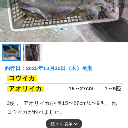
釣行日：2025年10月30日（木）長潮
コウイカ
アオリイカ
15～27cm
1～9匹
3便 。 アオリイカ/胴長15〜27cm/1〜9匹、 他
コウイカが釣れました。
続きを表示