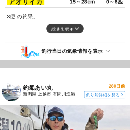
アオリイカ
15～28cm
0～6匹
3便 の釣果。
続きを表示
釣行当日の気象情報を表示
280日前
釣船あい丸
新潟県 上越市 有間川漁港
釣り船詳細を見る