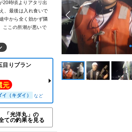
が20時頃よりアタリ出
増え、最後は入れ食いで
も途中から全く効かず隣
。ここの所潮が悪いで
「光洋丸」の
魚釣五目りプラン
全ての釣果を見る