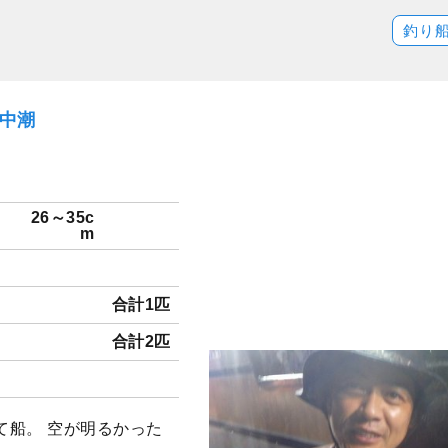
釣り
）中潮
26～35c
m
合計1匹
合計2匹
て船。 空が明るかった