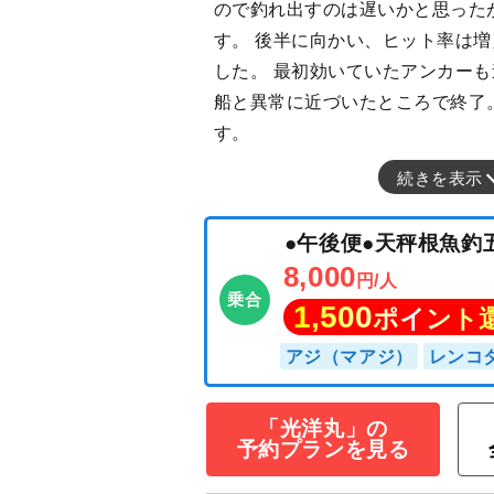
ので釣れ出すのは遅いかと思った
す。 後半に向かい、ヒット率は
した。 最初効いていたアンカー
船と異常に近づいたところで終了
す。
続きを表示
「光洋丸」の
●午後便●天秤根
予約プランを見る
8,000
円/人