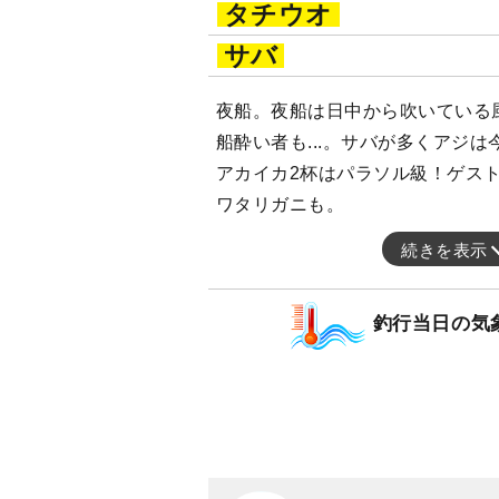
タチウオ
サバ
夜船。夜船は日中から吹いている
船酔い者も...。サバが多くアジ
アカイカ2杯はパラソル級！ゲス
ワタリガニも。
続きを表示
釣行当日の気