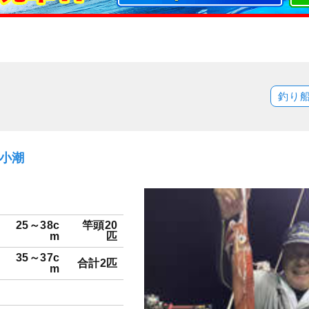
釣り
）小潮
25～38c
竿頭20
m
匹
35～37c
合計2匹
m