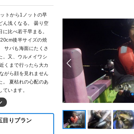
ノットから1ノットの早
どん浅くなる。 曇り空
日に比べ若干早まる。
20cm後半サイズの焼
。 サバも海面にたくさ
た。又、ウルメイワシ
の近くまで行ったら大カ
念ながら顔を見れません
た。 夏枯れの心配のあ
しています。