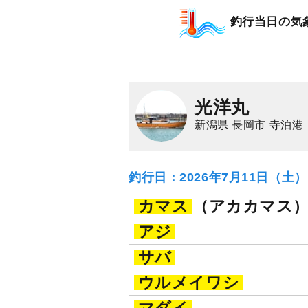
乗合
1,500
ポイン
釣行当日の気
アジ（マアジ）
レ
光洋丸
新潟県 長岡市 寺泊港
釣行日：2026年7月11日（土
カマス
（アカカマス
アジ
サバ
ウルメイワシ