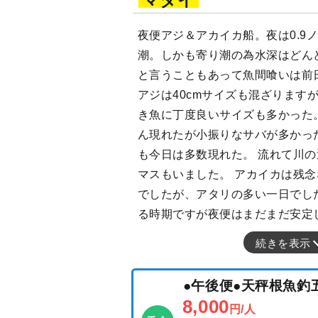
マダイ
夜便アジ＆アカイカ船。夜は0.9
潮。しかも寄り潮の為水深はどん
と言うこともあって魚間喰いは前
アジは40cmサイズも混ざりますが
き魚に丁度良いサイズも多かった
ん現れたが小振りなサバが多かっ
も今日は多数現れた。 流れて川
マスもいました。 アカイカは残
でしたが、アタリの多い一日でし
る時期ですが夜便はまだまだ安定
続きを表示