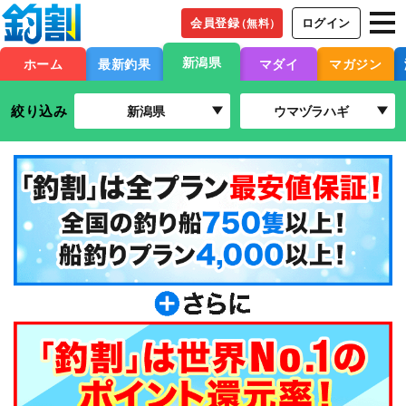
会員登録
ログイン
（無料）
新潟県
ホーム
最新釣果
マダイ
マガジン
絞り込み
新潟県
ウマヅラハギ