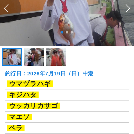
釣行日：2026年7月19日（日）中潮
ウマヅラハギ
キジハタ
ウッカリカサゴ
マエソ
ベラ