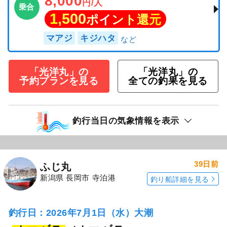
8,000
円/人
乗合
1,500
ポイント還元
マアジ
キジハタ
「光洋丸」の
「光洋丸」の
予約プランを見る
全ての釣果を見る
釣行当日の気象情報を表示
39日前
ふじ丸
新潟県 長岡市 寺泊港
釣り船詳細を見る
釣行日：2026年7月1日（水）大潮