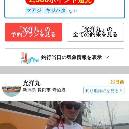
マアジ
キジハタ
「光洋丸」の
「光洋丸」の
予約プランを見る
全ての釣果を見る
釣行当日の気象情報を表示
21日前
光洋丸
新潟県 長岡市 寺泊港
釣り船詳細を見る