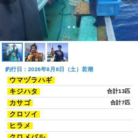
釣行日：2026年8月8日（土）若潮
ウマヅラハギ
キジハタ
合計13匹
カサゴ
合計7匹
クロソイ
ヒラメ
クロメバル