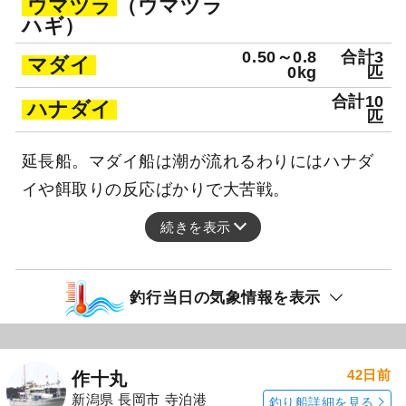
ウマヅラ
（ウマヅラ
ハギ）
0.50～0.8
合計3
マダイ
0kg
匹
合計10
ハナダイ
匹
延長船。マダイ船は潮が流れるわりにはハナダ
イや餌取りの反応ばかりで大苦戦。
続きを表示
釣行当日の気象情報を表示
42日前
作十丸
新潟県 長岡市 寺泊港
釣り船詳細を見る