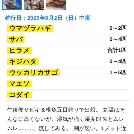
釣行日：2026年8月2日（日）中潮
ウマヅラハギ
0～2匹
サバ
0～4匹
ヒラメ
合計1匹
キジハタ
0～4匹
ウッカリカサゴ
1～5匹
マエソ
コダイ
午後便サビキ＆根魚五目釣りで出船。 気温はそ
んなに高くないが、湿気が強く湿度84％とムレ
ムレ.........。流してみる。 潮が速い。1ノット近