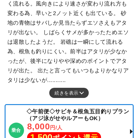
く流れる。風向きにより速さが変わり流れ方も
変わる為、早いと2ノット近くも出ている。 砂
地の青物はサバしか見当たらずエソさえもアタ
リが出ない。 しばらくサメが多かったためエソ
は退散したようだ。 岩礁は一瞬にして流れる
為、根魚も釣りにくい。前半はアタリが少なか
ったが、後半になりやや深めのポイントでアタ
リが出た。 出たと言ってもいつもよりかなりア
タリは少ないが...........
続きを表示
◇午前便◇サビキ＆根魚五目釣りプラン
（アジ泳がせやルアーもOK）
8,000
円/人
乗合
1,500
ポイント還元