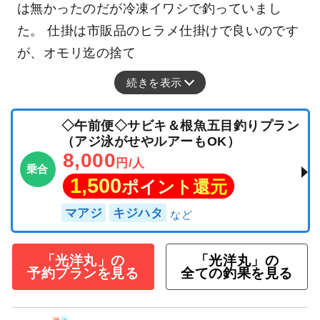
は無かったのだが冷凍イワシで釣っていまし
た。 仕掛は市販品のヒラメ仕掛けで良いのです
が、オモリ迄の捨て
続きを表示
◇午前便◇サビキ＆根魚五目釣りプラン
（アジ泳がせやルアーもOK）
8,000
円/人
乗合
1,500
ポイント還元
マアジ
キジハタ
「光洋丸」の
「光洋丸」の
予約プランを見る
全ての釣果を見る