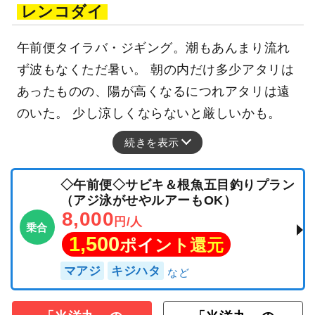
レンコダイ
午前便タイラバ・ジギング。潮もあんまり流れ
ず波もなくただ暑い。 朝の内だけ多少アタリは
あったものの、陽が高くなるにつれアタリは遠
のいた。 少し涼しくならないと厳しいかも。
続きを表示
◇午前便◇サビキ＆根魚五目釣りプラン
（アジ泳がせやルアーもOK）
8,000
円/人
乗合
1,500
ポイント還元
マアジ
キジハタ