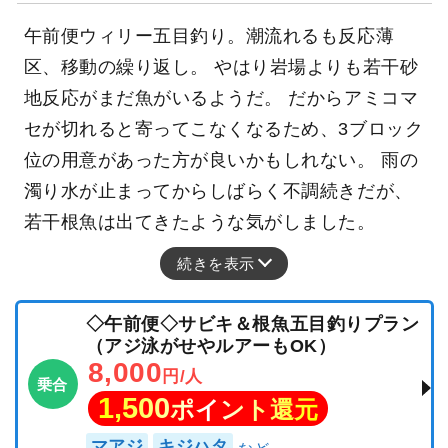
午前便ウィリー五目釣り。潮流れるも反応薄
区、移動の繰り返し。 やはり岩場よりも若干砂
地反応がまだ魚がいるようだ。 だからアミコマ
セが切れると寄ってこなくなるため、3ブロック
位の用意があった方が良いかもしれない。 雨の
濁り水が止まってからしばらく不調続きだが、
若干根魚は出てきたような気がしました。
続きを表示
◇午前便◇サビキ＆根魚五目釣りプラン
（アジ泳がせやルアーもOK）
8,000
円/人
乗合
1,500
ポイント還元
マアジ
キジハタ