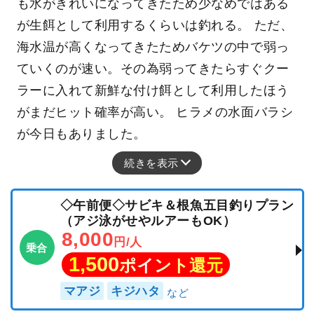
も水がきれいになってきたため少なめではある
が生餌として利用するくらいは釣れる。 ただ、
海水温が高くなってきたためバケツの中で弱っ
ていくのが速い。その為弱ってきたらすぐクー
ラーに入れて新鮮な付け餌として利用したほう
がまだヒット確率が高い。 ヒラメの水面バラシ
が今日もありました。
続きを表示
◇午前便◇サビキ＆根魚五目釣りプラン
（アジ泳がせやルアーもOK）
8,000
円/人
乗合
1,500
ポイント還元
マアジ
キジハタ