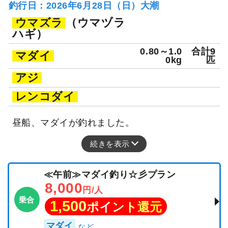
釣行日：2026年6月28日（日）大潮
ウマズラ
（ウマヅラ
ハギ）
0.80～1.0
合計9
マダイ
0kg
匹
アジ
レンコダイ
昼船、マダイが釣れました。
続きを表示
≪午前≫マダイ釣り☆彡プラン
8,000
円/人
乗合
1,500
ポイント還元
マダイ