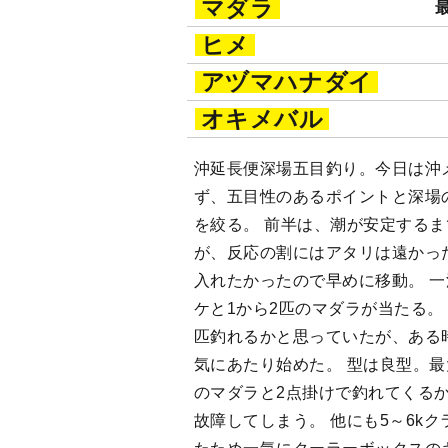
マダラ
最
ヒメ
アヅマハナダイ
オキメバル
沖延長便深場五目釣り。今日は沖
ず、五目性のあるポイントと深場
を絞る。 前半は、潮が安定する
が、反応の割にはアタリは遠かっ
入れたかったので早めに移動。 
ケと1から2匹のマダラが当たる。
匹釣れるかと思っていたが、ある
気にあたり始めた。 型は良型。最大
のマダラと2点掛けで釣れてくる
故障してしまう。 他にも5～6k