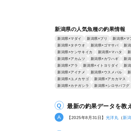
新潟県の人気魚種の釣果情報
新潟県×マダイ
新潟県×ブリ
新潟県×マ
新潟県×タチウオ
新潟県×ゴマサバ
新潟
新潟県×ケンサキイカ
新潟県×マハタ
新
新潟県×アカムツ
新潟県×カワハギ
新潟
新潟県×アラ
新潟県×イトヨリダイ
新潟
新潟県×アイナメ
新潟県×ウスメバル
新
新潟県×ユメカサゴ
新潟県×アカカマス
新潟県×カナガシラ
新潟県×シロサバフグ
最新の釣果データを教
【2025年8月31日】
光洋丸
（
新