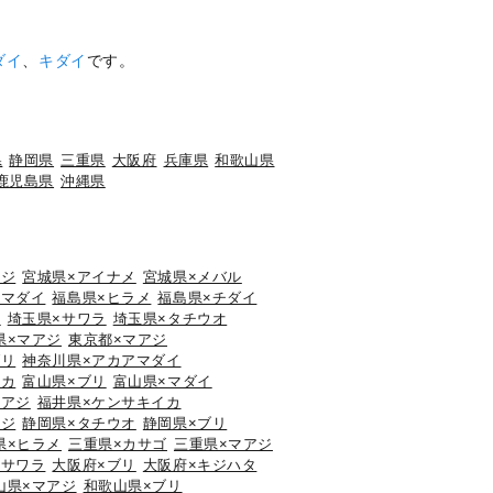
ダイ
、
キダイ
です。
県
静岡県
三重県
大阪府
兵庫県
和歌山県
鹿児島県
沖縄県
アジ
宮城県×アイナメ
宮城県×メバル
×マダイ
福島県×ヒラメ
福島県×チダイ
ウ
埼玉県×サワラ
埼玉県×タチウオ
県×マアジ
東京都×マアジ
ブリ
神奈川県×アカアマダイ
イカ
富山県×ブリ
富山県×マダイ
マアジ
福井県×ケンサキイカ
アジ
静岡県×タチウオ
静岡県×ブリ
県×ヒラメ
三重県×カサゴ
三重県×マアジ
×サワラ
大阪府×ブリ
大阪府×キジハタ
山県×マアジ
和歌山県×ブリ