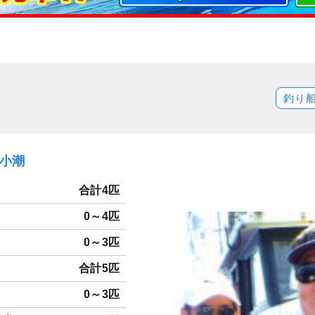
釣り
）小潮
合計4匹
0～4匹
0～3匹
合計5匹
0～3匹