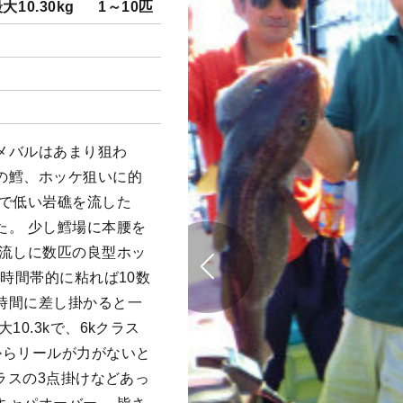
大10.30kg
1～10匹
メバルはあまり狙わ
の鱈、ホッケ狙いに的
まで低い岩礁を流した
た。 少し鱈場に本腰を
一流しに数匹の良型ホッ
 時間帯的に粘れば10数
時間に差し掛かると一
10.3kで、6kクラス
からリールが力がないと
クラスの3点掛けなどあっ