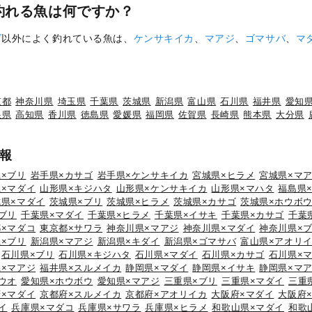
釣れる魚は何ですか？
ゴ
以外によく釣れている魚は、
ケンサキイカ
、
マアジ
、
ゴマサバ
、
マ
京都
神奈川県
埼玉県
千葉県
茨城県
新潟県
富山県
石川県
福井県
愛知
根県
高知県
香川県
徳島県
愛媛県
福岡県
佐賀県
長崎県
熊本県
大分県
報
×ブリ
岩手県×カサゴ
岩手県×ケンサキイカ
宮城県×ヒラメ
宮城県×マ
×マダイ
山形県×キジハタ
山形県×ケンサキイカ
山形県×マハタ
福島県
城県×マダイ
茨城県×ブリ
茨城県×ヒラメ
茨城県×カサゴ
茨城県×ホウボ
ブリ
千葉県×マダイ
千葉県×ヒラメ
千葉県×イサキ
千葉県×カサゴ
千葉
×マダコ
東京都×サワラ
神奈川県×マアジ
神奈川県×マダイ
神奈川県×
×ブリ
新潟県×マアジ
新潟県×キダイ
新潟県×ゴマサバ
富山県×アオリ
石川県×ブリ
石川県×キジハタ
石川県×マダイ
石川県×カサゴ
石川県×
×マアジ
福井県×スルメイカ
静岡県×マダイ
静岡県×イサキ
静岡県×マ
ウオ
愛知県×ホウボウ
愛知県×マアジ
三重県×ブリ
三重県×マダイ
三重
×マダイ
京都府×スルメイカ
京都府×アオリイカ
大阪府×マダイ
大阪府
イ
兵庫県×マダコ
兵庫県×サワラ
兵庫県×ヒラメ
和歌山県×マダイ
和歌