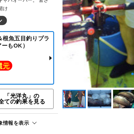
キャパオーバー。 皆さ
開け
ビキ＆根魚五目釣りプラ
ルアーもOK）
「光洋丸」の
全ての釣果を見る
ト還元
象情報を表示