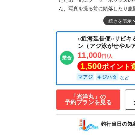
たため一気にクーラーボックスの
ん、写真を撮る前に頭落したり腹
続きを表示
○近海延長便○サ
ン（アジ泳がせや
11,000
「光洋丸」の
円/人
乗合
予約プランを見る
1,500
ポイン
マアジ
キジハタ
釣行当日の気