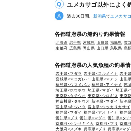
ユメカサゴ以外によく
過去30日間、
新潟県
で
ユメカサ
各都道府県の船釣り釣果情報
北海道
岩手県
宮城県
山形県
福島県
東
京都府
広島県
岡山県
山口県
鳥取県
島
各都道府県の人気魚種の釣果情
岩手県×マダラ
岩手県×スルメイカ
岩手県
宮城県×マコガレイ
山形県×マアジ
山形県
福島県×ウスメバル
福島県×アイナメ
茨
埼玉県×ホウボウ
埼玉県×マダイ
埼玉県×
東京都×タチウオ
東京都×シロギス
東京都
神奈川県×タチウオ
新潟県×マダイ
新潟県
富山県×キジハタ
富山県×ウッカリカサゴ
福井県×マダイ
福井県×アオリイカ
福井県
愛知県×ブリ
愛知県×マダイ
愛知県×タチ
京都府×ケンサキイカ
京都府×ブリ
京都府
大阪府×スズキ
兵庫県×ブリ
兵庫県×マダ