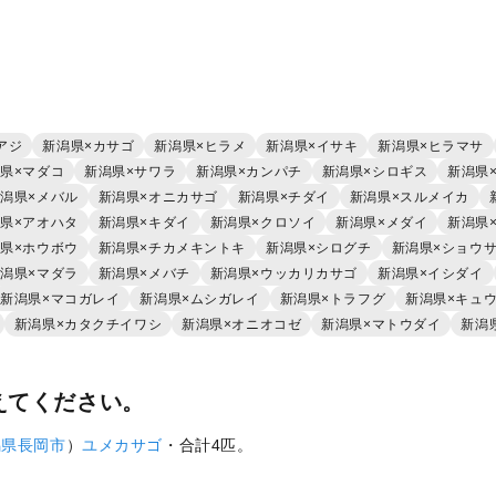
アジ
新潟県×カサゴ
新潟県×ヒラメ
新潟県×イサキ
新潟県×ヒラマサ
県×マダコ
新潟県×サワラ
新潟県×カンパチ
新潟県×シロギス
新潟県
潟県×メバル
新潟県×オニカサゴ
新潟県×チダイ
新潟県×スルメイカ
県×アオハタ
新潟県×キダイ
新潟県×クロソイ
新潟県×メダイ
新潟県
県×ホウボウ
新潟県×チカメキントキ
新潟県×シログチ
新潟県×ショウ
潟県×マダラ
新潟県×メバチ
新潟県×ウッカリカサゴ
新潟県×イシダイ
新潟県×マコガレイ
新潟県×ムシガレイ
新潟県×トラフグ
新潟県×キュ
新潟県×カタクチイワシ
新潟県×オニオコゼ
新潟県×マトウダイ
新潟
えてください。
潟県
長岡市
）
ユメカサゴ
・合計4匹。