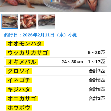
釣行日：2026年2月11日（水）小潮
オオモンハタ
ウッカリカサゴ
5～20匹
オキメバル
24～30cm
1～17匹
クロソイ
合計3匹
イネゴチ
合計2匹
キジハタ
合計9匹
オニカサゴ
合計2匹
ホウボウ