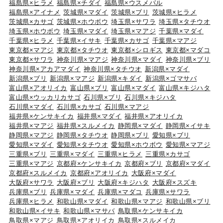
福島県×ヒラメ
福島県×チダイ
福島県×ウスメバル
福島県×アイナメ
茨城県×マダイ
茨城県×ブリ
茨城県×ヒラメ
茨城県×カサゴ
茨城県×ホウボウ
埼玉県×サワラ
埼玉県×タチウオ
埼玉県×ホウボウ
埼玉県×マダイ
埼玉県×マアジ
千葉県×マダイ
千葉県×ヒラメ
千葉県×イサキ
千葉県×カサゴ
千葉県×マアジ
東京都×マアジ
東京都×タチウオ
東京都×シロギス
東京都×マダコ
東京都×サワラ
神奈川県×マアジ
神奈川県×マダイ
神奈川県×ブリ
神奈川県×アカアマダイ
神奈川県×タチウオ
新潟県×マダイ
新潟県×ブリ
新潟県×マアジ
新潟県×キダイ
新潟県×ゴマサバ
富山県×アオリイカ
富山県×ブリ
富山県×マダイ
富山県×キジハタ
富山県×ウッカリカサゴ
石川県×ブリ
石川県×キジハタ
石川県×マダイ
石川県×カサゴ
石川県×マアジ
福井県×ケンサキイカ
福井県×マダイ
福井県×アオリイカ
福井県×マアジ
福井県×スルメイカ
静岡県×マダイ
静岡県×イサキ
静岡県×マアジ
静岡県×タチウオ
静岡県×ブリ
愛知県×ブリ
愛知県×マダイ
愛知県×タチウオ
愛知県×ホウボウ
愛知県×マアジ
三重県×ブリ
三重県×マダイ
三重県×ヒラメ
三重県×カサゴ
三重県×マアジ
京都府×ケンサキイカ
京都府×ブリ
京都府×マダイ
京都府×スルメイカ
京都府×アオリイカ
大阪府×マダイ
大阪府×サワラ
大阪府×ブリ
大阪府×キジハタ
大阪府×スズキ
兵庫県×ブリ
兵庫県×マダイ
兵庫県×マダコ
兵庫県×サワラ
兵庫県×ヒラメ
和歌山県×マダイ
和歌山県×マアジ
和歌山県×ブリ
和歌山県×イサキ
和歌山県×マサバ
鳥取県×ケンサキイカ
鳥取県×マアジ
鳥取県×アオリイカ
鳥取県×スルメイカ