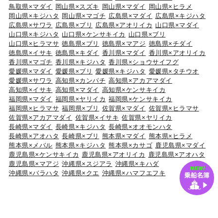
鳥取県×マダイ
岡山県×スズキ
岡山県×マダイ
岡山県×ヒラメ
岡山県×キジハタ
岡山県×マゴチ
広島県×マダイ
広島県×キジハタ
広島県×サワラ
広島県×ブリ
広島県×アオリイカ
山口県×マダイ
山口県×キジハタ
山口県×ケンサキイカ
山口県×ブリ
山口県×ヒラマサ
徳島県×ブリ
徳島県×マアジ
徳島県×チダイ
徳島県×イサキ
徳島県×キダイ
香川県×マダイ
香川県×アオリイカ
香川県×マゴチ
香川県×キジハタ
香川県×ショウサイフグ
愛媛県×マダイ
愛媛県×ブリ
愛媛県×キジハタ
愛媛県×タチウオ
愛媛県×サワラ
高知県×カンパチ
高知県×アカアマダイ
高知県×イサキ
高知県×マダイ
高知県×ケンサキイカ
福岡県×マダイ
福岡県×ヤリイカ
福岡県×ケンサキイカ
福岡県×ヒラマサ
福岡県×ブリ
佐賀県×マダイ
佐賀県×ヒラマサ
佐賀県×アカアマダイ
佐賀県×イサキ
佐賀県×ヤリイカ
長崎県×マダイ
長崎県×キジハタ
長崎県×オオモンハタ
長崎県×アオハタ
長崎県×ブリ
熊本県×マダイ
熊本県×ヒラメ
熊本県×メバル
熊本県×キジハタ
熊本県×カサゴ
鹿児島県×マダイ
鹿児島県×ケンサキイカ
鹿児島県×アオリイカ
鹿児島県×アオハタ
鹿児島県×マアジ
沖縄県×スジアラ
沖縄県×キハダ
沖縄県×バラハタ
沖縄県×クエ
沖縄県×ハマフエフキ