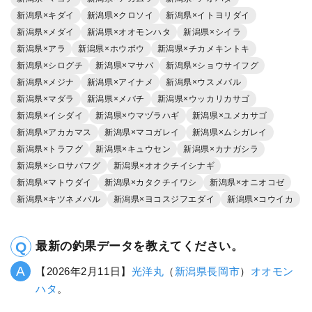
新潟県×キダイ
新潟県×クロソイ
新潟県×イトヨリダイ
新潟県×メダイ
新潟県×オオモンハタ
新潟県×シイラ
新潟県×アラ
新潟県×ホウボウ
新潟県×チカメキントキ
新潟県×シログチ
新潟県×マサバ
新潟県×ショウサイフグ
新潟県×メジナ
新潟県×アイナメ
新潟県×ウスメバル
新潟県×マダラ
新潟県×メバチ
新潟県×ウッカリカサゴ
新潟県×イシダイ
新潟県×ウマヅラハギ
新潟県×ユメカサゴ
新潟県×アカカマス
新潟県×マコガレイ
新潟県×ムシガレイ
新潟県×トラフグ
新潟県×キュウセン
新潟県×カナガシラ
新潟県×シロサバフグ
新潟県×オオクチイシナギ
新潟県×マトウダイ
新潟県×カタクチイワシ
新潟県×オニオコゼ
新潟県×キツネメバル
新潟県×ヨコスジフエダイ
新潟県×コウイカ
最新の釣果データを教えてください。
【2026年2月11日】
光洋丸
（
新潟県
長岡市
）
オオモン
ハタ
。