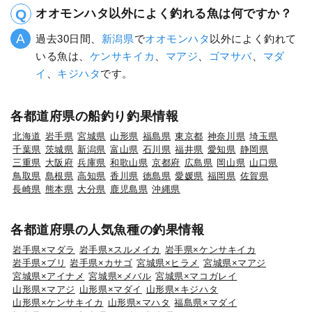
オオモンハタ以外によく釣れる魚は何ですか？
過去30日間、
新潟県
で
オオモンハタ
以外によく釣れて
いる魚は、
ケンサキイカ
、
マアジ
、
ゴマサバ
、
マダ
イ
、
キジハタ
です。
各都道府県の船釣り釣果情報
北海道
岩手県
宮城県
山形県
福島県
東京都
神奈川県
埼玉県
千葉県
茨城県
新潟県
富山県
石川県
福井県
愛知県
静岡県
三重県
大阪府
兵庫県
和歌山県
京都府
広島県
岡山県
山口県
鳥取県
島根県
高知県
香川県
徳島県
愛媛県
福岡県
佐賀県
長崎県
熊本県
大分県
鹿児島県
沖縄県
各都道府県の人気魚種の釣果情報
岩手県×マダラ
岩手県×スルメイカ
岩手県×ケンサキイカ
岩手県×ブリ
岩手県×カサゴ
宮城県×ヒラメ
宮城県×マアジ
宮城県×アイナメ
宮城県×メバル
宮城県×マコガレイ
山形県×マアジ
山形県×マダイ
山形県×キジハタ
山形県×ケンサキイカ
山形県×マハタ
福島県×マダイ