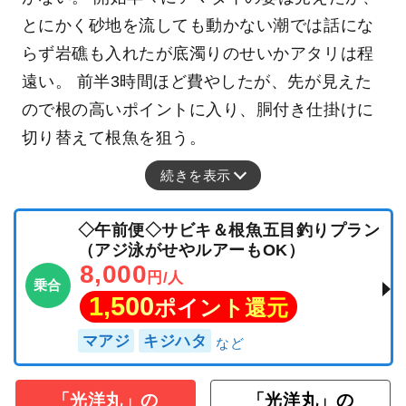
とにかく砂地を流しても動かない潮では話にな
らず岩礁も入れたが底濁りのせいかアタリは程
遠い。 前半3時間ほど費やしたが、先が見えた
ので根の高いポイントに入り、胴付き仕掛けに
切り替えて根魚を狙う。
続きを表示
◇午前便◇サビキ＆根魚五目釣りプラン
（アジ泳がせやルアーもOK）
8,000
円/人
乗合
1,500
ポイント還元
マアジ
キジハタ
「光洋丸」の
「光洋丸」の