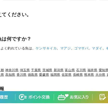
えてください。
魚は何ですか？
によく釣れている魚は、
ケンサキイカ
、
マアジ
、
ゴマサバ
、
マダイ
、
京都
神奈川県
埼玉県
千葉県
茨城県
新潟県
富山県
石川県
福井県
愛知
根県
高知県
香川県
徳島県
愛媛県
福岡県
佐賀県
長崎県
熊本県
大分県
報
×ブリ
岩手県×カサゴ
岩手県×ケンサキイカ
宮城県×ヒラメ
宮城県×マ
×マダイ
山形県×キジハタ
山形県×ケンサキイカ
山形県×マハタ
福島県
城県×マダイ
茨城県×ブリ
茨城県×ヒラメ
茨城県×カサゴ
茨城県×ホウボ