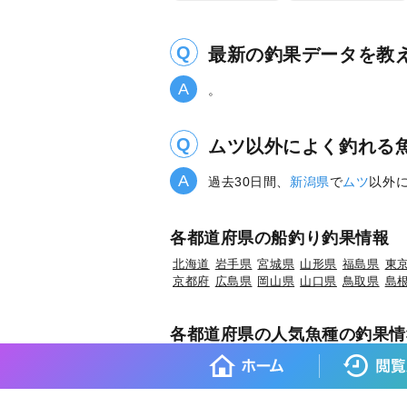
最新の釣果データを教
。
ムツ以外によく釣れる
過去30日間、
新潟県
で
ムツ
以外
各都道府県の船釣り釣果情報
北海道
岩手県
宮城県
山形県
福島県
東
京都府
広島県
岡山県
山口県
鳥取県
島
各都道府県の人気魚種の釣果情
岩手県×マダラ
岩手県×スルメイカ
岩手県
宮城県×マコガレイ
山形県×マアジ
山形県
福島県×ウスメバル
福島県×アイナメ
茨