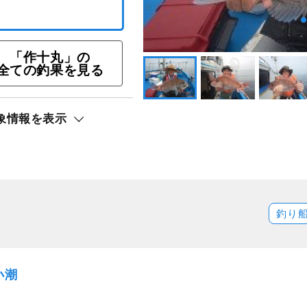
釣り☆彡プラン
「作十丸」の
全ての釣果を見る
ト還元
象情報を表示
釣り
小潮