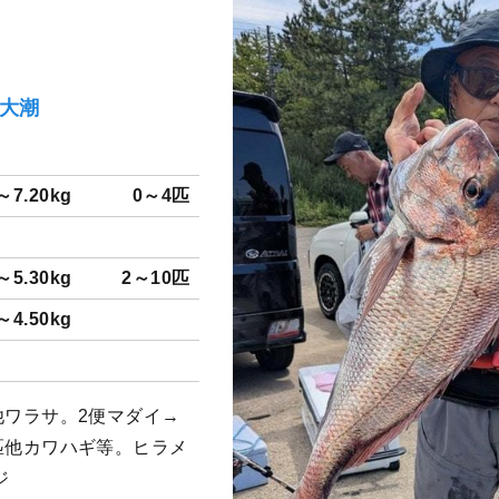
）大潮
～7.20kg
0～4匹
～5.30kg
2～10匹
～4.50kg
匹・他ワラサ。2便マダイ→
10匹他カワハギ等。ヒラメ
ジ