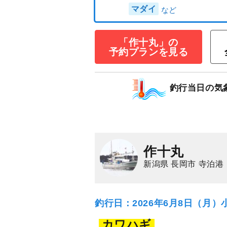
≪午前≫マダイ
「作十丸」の
8,000
予約プランを見る
円/人
乗合
1,500
ポイン
釣行当日の気
マダイ
作十丸
新潟県 長岡市 寺泊港
釣行日：2026年6月8日（月）
カワハギ