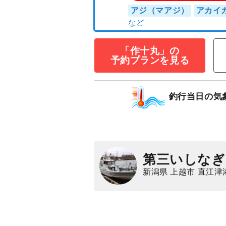
「作十丸」の
予約プランを見る
≪夜釣り≫アジ
9,000
円/人
釣行当日の気
乗合
1,500
ポイン
アジ（マアジ）
ア
第三いしなぎ
新潟県 上越市 直江津