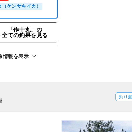
「作十丸」の
全ての釣果を見る
・アカイカ釣りプラン
象情報を表示
ト還元
カイカ（ケンサキイカ）
釣り
港