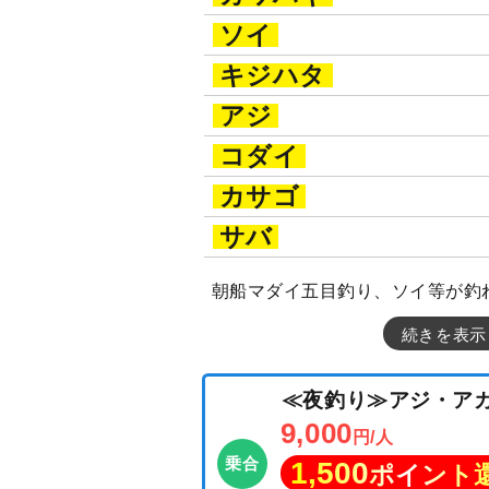
ソイ
キジハタ
アジ
コダイ
カサゴ
サバ
朝船マダイ五目釣り、ソイ等が釣
続きを表示