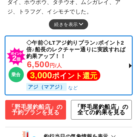
ダイ、ホウボウ、タチウオ、ムシガレイ、ア
ジ、トラフグ、イシモチでした。
続きを表示
◇午前◇LTアジ釣りプラン♪ポイント2
倍♪船長のレクチャー通りに実践すれば
釣果アップ！！
6,500
円/人
3,000
ポイント還元
乗合
アジ（マアジ）
「野毛屋釣船店」の
「野毛屋釣船店」の
予約プランを見る
全ての釣果を見る
釣行当日の気象情報を表示