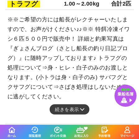
トラフグ
1.00～2.00kg
合計2匹
※※ご希望の方には船長がレクチャーいたしま
すので、お声がけください♪♪※※ 特餌冷凍イワ
シ６匹５００円で販売中！ 詳細と釣果写真は
『ぎょさんブログ（さとし船長の釣り日記ブロ
グ）』に随時アップしております♪ トラフグの
処理について⇒身・ヒレ・白子のみのお渡しと
なります。(小トラは身・白子のみ) サバフグと
クサフグについて⇒さばき処理はしないため海
に逃がしてください。
続きを表示
釣行当日の気象情報を表示