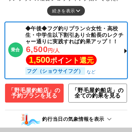
続きを表示
◆午後◆フグ釣りプラン☆女性・高校
生・中学生以下割引あり☆船長のレクチ
ャー通りに実践すれば釣果アップ！！
6,500
乗合
円/人
1,500
ポイント還元
フグ（ショウサイフグ）
「野毛屋釣船店」の
「野毛屋釣船店」の
予約プランを見る
全ての釣果を見る
釣行当日の気象情報を表示