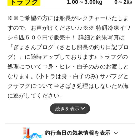
トラフグ
1.00～3.00kg
0～2匹
※※ご希望の方には船長がレクチャーいたしま
すので、お声がけください♪♪※※ 特餌冷凍イワ
シ６匹５００円で販売中！ 詳細と釣果写真は
『ぎょさんブログ（さとし船長の釣り日記ブロ
グ）』に随時アップしております♪ トラフグの
処理について⇒身・ヒレ・白子のみのお渡しと
なります。(小トラは身・白子のみ) サバフグと
クサフグについて⇒さばき処理はしないため海
に逃がしてください。
続きを表示
釣行当日の気象情報を表示