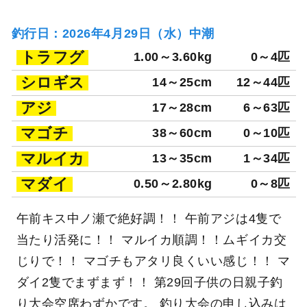
釣行日：2026年4月29日（水）中潮
トラフグ
1.00～3.60kg
0～4匹
シロギス
14～25cm
12～44匹
アジ
17～28cm
6～63匹
マゴチ
38～60cm
0～10匹
マルイカ
13～35cm
1～34匹
マダイ
0.50～2.80kg
0～8匹
午前キス中ノ瀬で絶好調！！ 午前アジは4隻で
当たり活発に！！ マルイカ順調！！ムギイカ交
じりで！！ マゴチもアタリ良くいい感じ！！ マ
ダイ2隻でまずまず！！ 第29回子供の日親子釣
り大会空席わずかです。 釣り大会の申し込みは