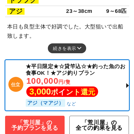
トラフグ
アジ
23～38cm
9～68匹
本日も良型主体で好調でした。大型狙いで出船
致します。
続きを表示
★平日限定★☆貸竿込☆★釣った魚のお
食事OK！★アジ釣りプラン
100,000
円/隻
仕立
3,000
ポイント還元
アジ（マアジ）
「荒川屋」の
「荒川屋」の
予約プランを見る
全ての釣果を見る