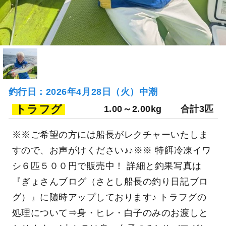
釣行日：2026年4月28日（火）中潮
トラフグ
1.00～2.00kg
合計3匹
※※ご希望の方には船長がレクチャーいたしま
すので、お声がけください♪♪※※ 特餌冷凍イワ
シ６匹５００円で販売中！ 詳細と釣果写真は
『ぎょさんブログ（さとし船長の釣り日記ブロ
グ）』に随時アップしております♪ トラフグの
処理について⇒身・ヒレ・白子のみのお渡しと