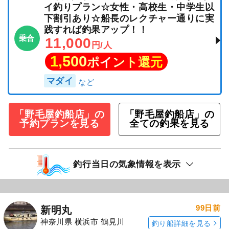
イ釣りプラン☆女性・高校生・中学生以
下割引あり☆船長のレクチャー通りに実
践すれば釣果アップ！！
乗合
11,000
円/人
1,500
ポイント還元
マダイ
「野毛屋釣船店」の
「野毛屋釣船店」の
予約プランを見る
全ての釣果を見る
釣行当日の気象情報を表示
99日前
新明丸
神奈川県 横浜市 鶴見川
釣り船詳細を見る