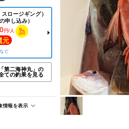
ラバ・スロージギング）
以上の申し込み）
「第二海神丸」の
全ての釣果を見る
,000
9
円/人
%
OFF
ト還元
リ）
象情報を表示