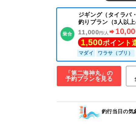
ジギング（タイ
釣りプラン（3人
「第二海神丸」の
予約プランを見る
10
11,000
円/人
乗合
1,500
ポイン
マダイ
ワラサ（ブ
釣行当日の気