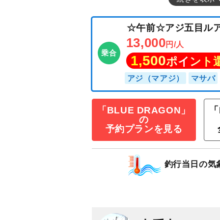
「BLUE DRAGON」
「
の
予約プランを見る
☆午前☆アジ五
13,000
円/人
釣行当日の気
乗合
1,500
ポイン
アジ（マアジ）
マ