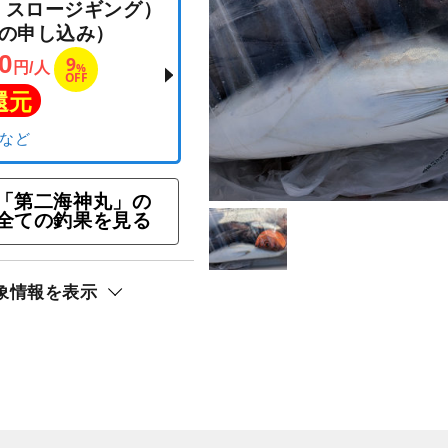
ラバ・スロージギング）
以上の申し込み）
,000
9
円/人
%
OFF
ト還元
「第二海神丸」の
全ての釣果を見る
リ）
象情報を表示