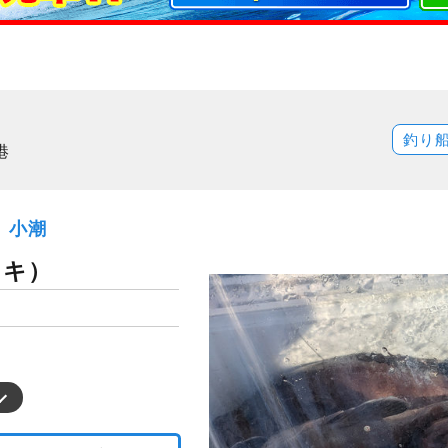
釣り
港
金）小潮
トキ）