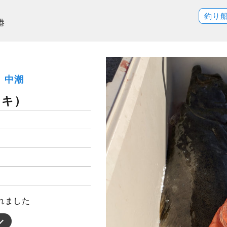
釣り
港
月）中潮
トキ）
れました