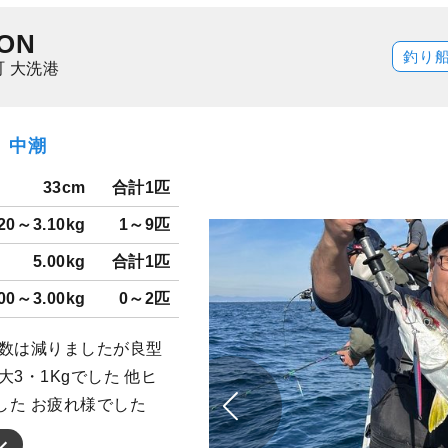
ON
釣り
 大洗港
月）中潮
33cm
合計1匹
.20～3.10kg
1～9匹
5.00kg
合計1匹
.00～3.00kg
0～2匹
 数は減りましたが良型
3・1Kgでした 他ヒ
した お疲れ様でした