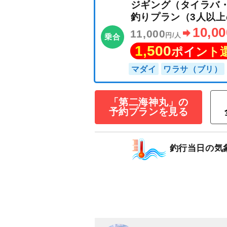
ジギング（タイ
釣りプラン（3人
10
11,000
円/人
乗合
1,500
ポイン
「第二海神丸」の
予約プランを見る
マダイ
ワラサ（ブ
釣行当日の気