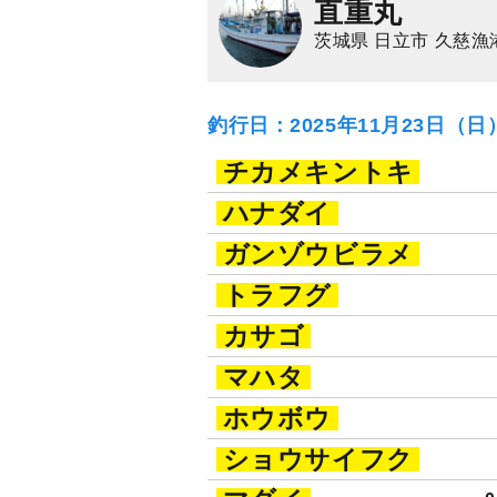
直重丸
茨城県 日立市 久慈漁
釣行日：2025年11月23日（
チカメキントキ
ハナダイ
ガンゾウビラメ
トラフグ
カサゴ
マハタ
ホウボウ
ショウサイフク