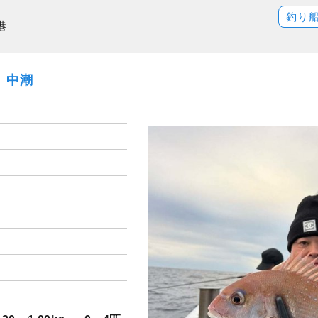
釣り
港
日）中潮