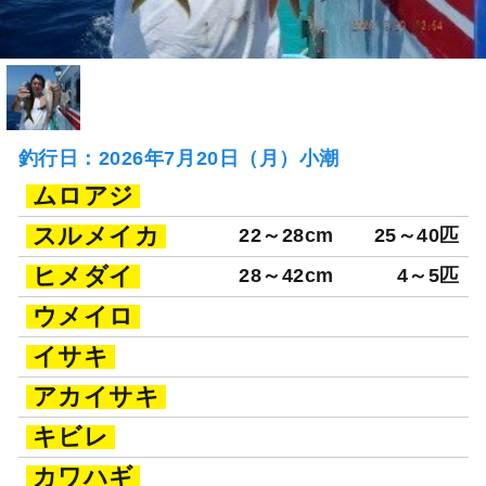
釣行日：2026年7月20日（月）小潮
ムロアジ
スルメイカ
22～28cm
25～40匹
ヒメダイ
28～42cm
4～5匹
ウメイロ
イサキ
アカイサキ
キビレ
カワハギ