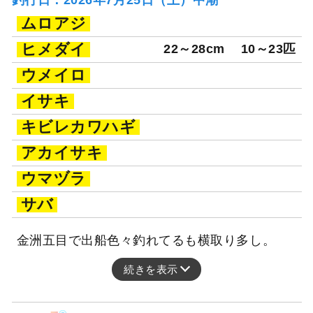
ムロアジ
ヒメダイ
22～28cm
10～23匹
ウメイロ
イサキ
キビレカワハギ
アカイサキ
ウマヅラ
サバ
金洲五目で出船色々釣れてるも横取り多し。
続きを表示