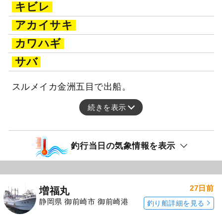
キビレ
アカイサキ
カワハギ
サバ
スルメイカ金洲五目で出船。
続きを表示
釣行当日の気象情報を表示
27日前
増福丸
静岡県 御前崎市 御前崎港
釣り船詳細を見る