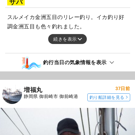
サバ
スルメイカ金洲五目のリレー釣り。イカ釣り好
調金洲五目も色々釣れました。
続きを表示
釣行当日の気象情報を表示
37日前
増福丸
静岡県 御前崎市 御前崎港
釣り船詳細を見る