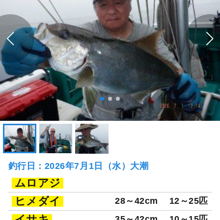
釣行日：2026年7月1日（水）大潮
ムロアジ
ヒメダイ
28～42cm
12～25匹
イサキ
35～42cm
10～15匹