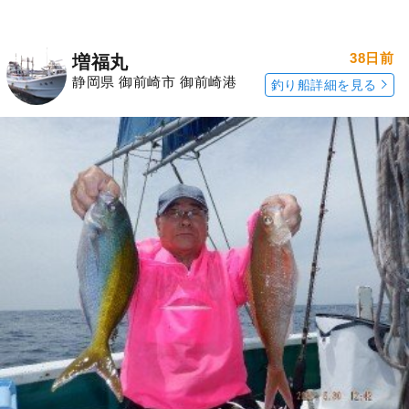
38日前
増福丸
静岡県 御前崎市 御前崎港
釣り船詳細を見る