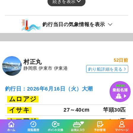
続きを表示
釣行当日の気象情報を表示
52日前
村正丸
静岡県 伊東市 伊東港
釣り船詳細を見る
釣行日：2026年6月16日（火）大潮
ムロアジ
イサキ
27～40cm
竿頭30匹
シマアジ
0～1匹
サバ