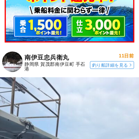
11日前
南伊豆忠兵衛丸
静岡県 賀茂郡南伊豆町 手石
釣り船詳細を見る
港