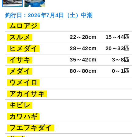
釣行日：2026年7月4日（土）中潮
ムロアジ
スルメ
22～28cm
15～44匹
ヒメダイ
28～42cm
20～33匹
イサキ
35～42cm
3～8匹
メダイ
80～80cm
0～1匹
ウメイロ
アカイサキ
キビレ
カワハギ
フエフキダイ