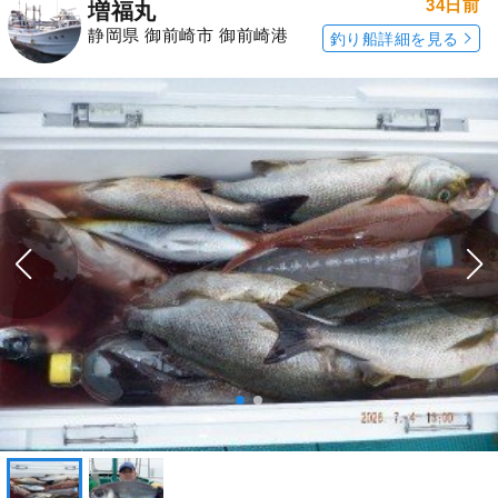
34日前
増福丸
静岡県 御前崎市 御前崎港
釣り船詳細を見る