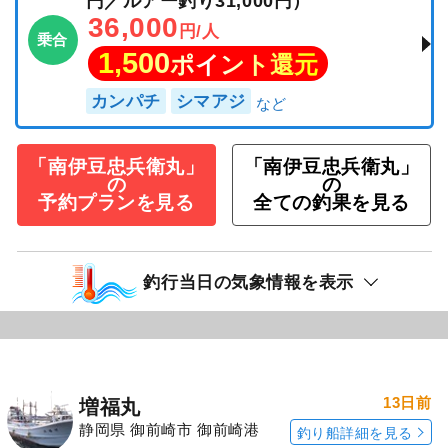
円／ルアー釣り31,000円）
36,000
円/人
乗合
1,500
ポイント還元
カンパチ
シマアジ
「南伊豆忠兵衛丸」
「南伊豆忠兵衛丸」
の
の
予約プランを見る
全ての釣果を見る
釣行当日の気象情報を表示
13日前
増福丸
静岡県 御前崎市 御前崎港
釣り船詳細を見る