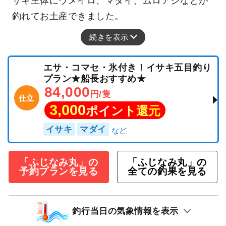
サキ主体にウメイロ、マダイ、ムロアジなどが
釣れてお土産できました。
続きを表示
エサ・コマセ・氷付き！イサキ五目釣り
プラン★船長おすすめ★
84,000
円/隻
仕立
3,000
ポイント還元
イサキ
マダイ
「ふじなみ丸」の
「ふじなみ丸」の
予約プランを見る
全ての釣果を見る
釣行当日の気象情報を表示