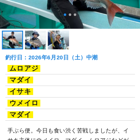
釣行日：2026年6月20日（土）中潮
ムロアジ
マダイ
イサキ
ウメイロ
マダイ
手ぶら便。今日も食い渋く苦戦しましたが、イ