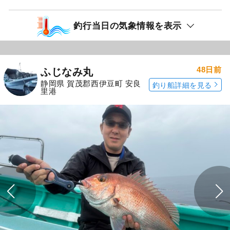
釣行当日の気象情報を表示
48日前
ふじなみ丸
静岡県 賀茂郡西伊豆町 安良
釣り船詳細を見る
里港