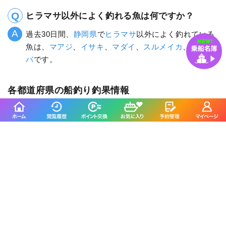
ヒラマサ以外によく釣れる魚は何ですか？
過去30日間、
静岡県
で
ヒラマサ
以外によく釣れている
魚は、
マアジ
、
イサキ
、
マダイ
、
スルメイカ
、
ゴマサ
バ
です。
各都道府県の船釣り釣果情報
北海道
岩手県
宮城県
山形県
福島県
東京都
神奈川県
埼玉県
千葉県
茨城県
新潟県
富山県
石川県
福井県
愛知県
静岡県
三重県
大阪府
兵庫県
和歌山県
京都府
広島県
岡山県
山口県
鳥取県
島根県
高知県
香川県
徳島県
愛媛県
福岡県
佐賀県
長崎県
熊本県
大分県
鹿児島県
沖縄県
各都道府県の人気魚種の釣果情報
岩手県×マダラ
岩手県×スルメイカ
岩手県×ブリ
岩手県×ケンサキイカ
岩手県×カサゴ
宮城県×ヒラメ
宮城県×マアジ
宮城県×アイナメ
宮城県×メバル
宮城県×マコガレイ
山形県×マアジ
山形県×マダイ
山形県×キジハタ
山形県×ケンサキイカ
山形県×マハタ