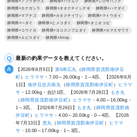
静岡県×アブラボウズ
静岡県×バラムツ
静岡県×シロサバフグ
静岡県×カナガシラ
静岡県×オオクチイシナギ
静岡県×ハマダイ
静岡県×マアナゴ
静岡県×カタクチイワシ
静岡県×マトウダイ
静岡県×ヘダイ
静岡県×ヒメコダイ
静岡県×オニオコゼ
静岡県×コウイカ
静岡県×ヨコスジフエダイ
静岡県×カマスサワラ
静岡県×エビスダイ
静岡県×Array
最新の釣果データを教えてください。
【2026年8月5日】
第8寿広丸
（
静岡県
賀茂郡南伊豆
町
）
ヒラマサ
・7.00～26.00kg・1～4匹、【2026年8月
1日】
南伊豆忠兵衛丸
（
静岡県
賀茂郡南伊豆町
）
ヒラマ
サ
・12.00kg・合計1匹、【2026年7月28日】
もき丸
（
静岡県
賀茂郡南伊豆町
）
ヒラマサ
・4.00～16.00kg・
1～3匹、【2026年7月26日】
もき丸
（
静岡県
賀茂郡南
伊豆町
）
ヒラマサ
・4.00～20.00kg・0～4匹、【2026
年7月13日】
恵丸
（
静岡県
賀茂郡南伊豆町
）
ヒラマ
サ
・10.00～17.00kg・1～3匹。