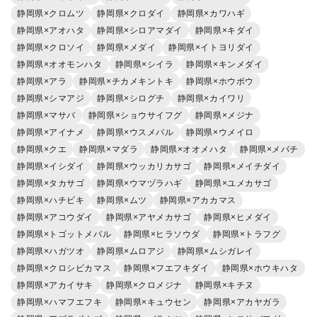
静岡県×クロムツ
静岡県×クロダイ
静岡県×カワハギ
静岡県×アオハタ
静岡県×シロアマダイ
静岡県×キダイ
静岡県×クロソイ
静岡県×メダイ
静岡県×イトヨリダイ
静岡県×オオモンハタ
静岡県×シイラ
静岡県×キンメダイ
静岡県×アラ
静岡県×チカメキントキ
静岡県×ホウボウ
静岡県×シマアジ
静岡県×シログチ
静岡県×カイワリ
静岡県×マサバ
静岡県×ショウサイフグ
静岡県×メジナ
静岡県×アイナメ
静岡県×ウスメバル
静岡県×ウメイロ
静岡県×クエ
静岡県×マダラ
静岡県×オオメハタ
静岡県×メバチ
静岡県×イシダイ
静岡県×ウッカリカサゴ
静岡県×メイチダイ
静岡県×タカサゴ
静岡県×ウマヅラハギ
静岡県×ユメカサゴ
静岡県×ハチビキ
静岡県×ムツ
静岡県×アカカマス
静岡県×アコウダイ
静岡県×アヤメカサゴ
静岡県×ヒメダイ
静岡県×トゴットメバル
静岡県×ヒラソウダ
静岡県×トラフグ
静岡県×ハガツオ
静岡県×ムロアジ
静岡県×ムシガレイ
静岡県×クロシビカマス
静岡県×フエフキダイ
静岡県×ホウキハタ
静岡県×アカイサキ
静岡県×クロメジナ
静岡県×キチヌ
静岡県×ハマフエフキ
静岡県×キュウセン
静岡県×アカヤガラ