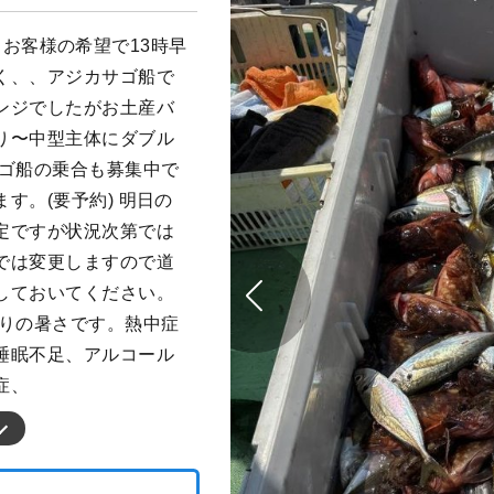
匹。 お客様の希望で13時早
く、、アジカサゴ船で
ンジでしたがお土産バ
り〜中型主体にダブル
サゴ船の乗合も募集中で
す。(要予約) 明日の
定ですが状況次第では
では変更しますので道
しておいてください。
なりの暑さです。熱中症
睡眠不足、アルコール
症、