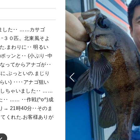
てました‥ ……カサゴ
,０ｰ３０匹。北東風そよ
れた.まわりに‥ 明るい
)ポッンと‥ (小ぶりｰ中
暗くなってからアナゴが‥
体に.ぶっといの.まじり
らい) ‥‥アナゴ狙い
)vしちゃいました‥ ……
 …… ‥作戦(^o^)成
→ 21時40分‥そのま
してくれた.お客様ありが