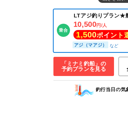
LTアジ釣りプラ
10,500
円/人
「ミナミ釣船」の
乗合
予約プランを見る
1,500
ポイン
アジ（マアジ）
釣行当日の気