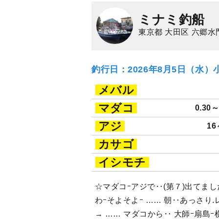
ミナミ釣船
東京都 大田区 六郷水
釣行日：2026年8月5日（水）
メバル
マダコ
0.30～
アジ
16
カサゴ
イシモチ
☆マダコｰアジで‥(第７)出てま
わｰそよそよｰ …… 朝‥あっさり
→ …… マダコから‥ 大師ｰ扇島ｰ