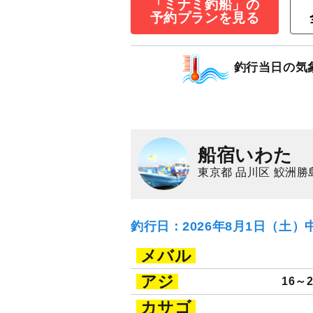
「ミナミ釣船」の
予約プランを見る
LTアジ釣りプラ
10,500
円/人
釣行当日の気
乗合
1,500
ポイン
アジ（マアジ）
船宿いわた
東京都 品川区 鮫洲勝
釣行日：2026年8月1日（土）
メバル
アジ
16～
カサゴ