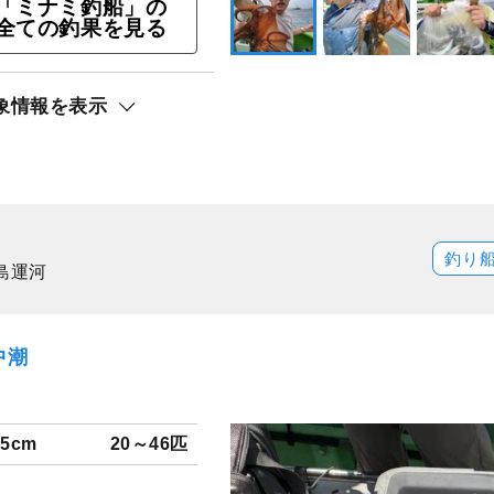
「ミナミ釣船」の
全ての釣果を見る
ン★船長オススメ★
象情報を表示
ト還元
釣り
島運河
中潮
25cm
20～46匹