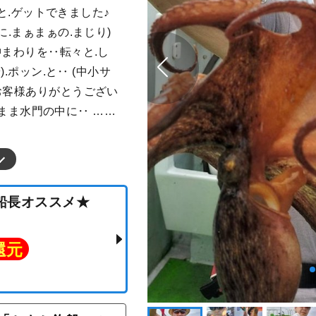
ンと.ゲットできました♪
に.まぁまぁの.まじり)
沖まわりを‥転々と.し
).ポッン.と‥ (中小サ
お客様ありがとうござい
そのまま水門の中に‥ ……