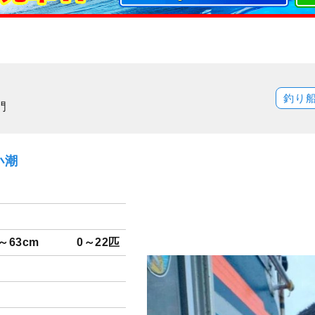
釣り
門
小潮
～63cm
0～22匹