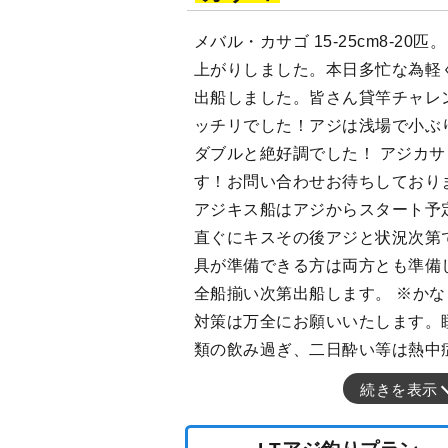
メバル・カサゴ 15-25cm8-20
上がりしました。本日多忙な為軽
出船しました。皆さん貸竿チャレ
ッチリでした！アジは浅場で小ぶ
ダブルと絶好調でした！ アジカ
す！お問い合わせお待ちしておりま
アジキス船はアジからスタート予
直ぐにキスその後アジと状況次第
具が準備できる方は両方とも準備
全船揃い次第出船します。 ※か
対策は万全にお願いいたします。
類の飲み過ぎ、二日酔い等は熱中
続きを表示