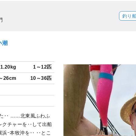
釣り
門
小潮
1.20kg
1～12匹
～26cm
10～36匹
した‥ ……北東風ふわふ
.レクチャーを‥して出船
横浜ｰ本牧沖を‥ ‥とこ