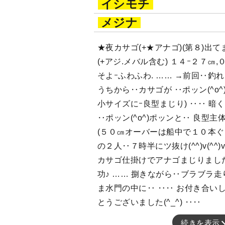
イシモチ
メジナ
★夜カサゴ(+★アナゴ)(第８)出
(+アジ.メバル含む) １４ｰ２７㎝
そよｰふわふわ. …… →前回‥釣
うちから‥カサゴが ‥ポッン(^o^
小サイズにｰ良型まじり) ‥‥ 
‥ポッン(^o^)ポッンと‥ 良型主
(５０㎝オーバーは船中で１０本ぐ
の２人‥７時半にツ抜け(^^)v(^^
カサゴ仕掛けでアナゴまじりました‥
功♪ …… 捌きながら‥ブラブラ走り
ま水門の中に‥ ‥‥ お付き合い
とうございました(^_^) ‥‥
続きを表示