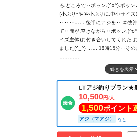
ろ.どころで‥ポッン.(^o^).ポッ
(小ぶりｰやや小ぶりに.中小サイズ
‥‥‥…… 後半にアジを‥ 本牧
て‥間が.空きながら‥ポッン.(^o^
イズ主体)お付き合いしてくれた.
ました(^_^) …… 16時15分‥
…………
続きを表示