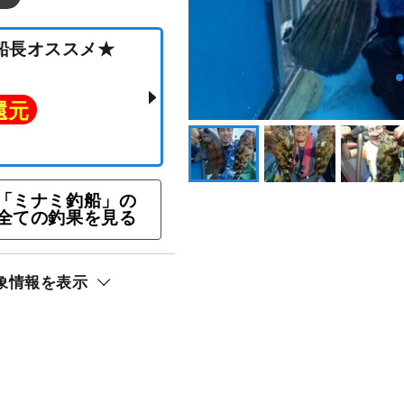
ン★船長オススメ★
「ミナミ釣船」の
全ての釣果を見る
ト還元
象情報を表示