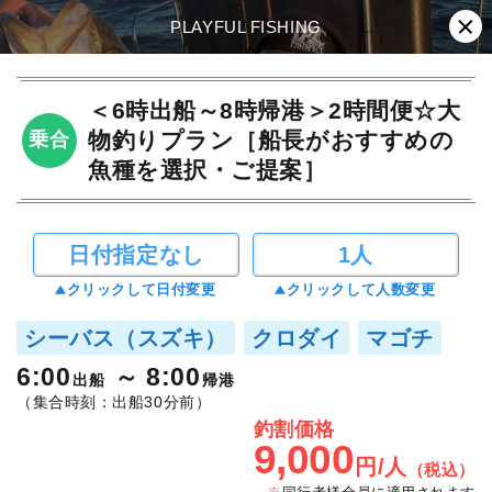
PLAYFUL FISHING
＜6時出船～8時帰港＞2時間便☆大
物釣りプラン［船長がおすすめの
乗合
魚種を選択・ご提案］
日付指定なし
1人
クリックして日付変更
クリックして人数変更
シーバス（スズキ）
クロダイ
マゴチ
6:00
8:00
出船
帰港
（集合時刻：出船30分前）
釣割価格
9,000
円/人
（税込）