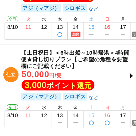
アジ（マアジ）
シロギス
今日
火
水
木
金
土
日
月
8/10
11
12
13
14
15
16
17
満席
【土日祝日】＜6時出船～10時帰港＞4時間
便★貸し切りプラン【ご希望の魚種を要望
欄にご記載ください】
50,000
仕立
円/隻
3,000
ポイント還元
アジ（マアジ）
シロギス
今日
火
水
木
金
土
日
月
8/10
11
12
13
14
15
16
17