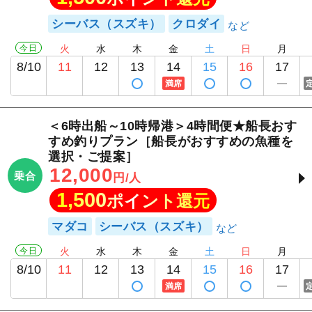
シーバス（スズキ）
クロダイ
今日
火
水
木
金
土
日
月
8/10
11
12
13
14
15
16
17
満席
＜6時出船～10時帰港＞4時間便★船長おす
すめ釣りプラン［船長がおすすめの魚種を
選択・ご提案］
12,000
乗合
円/人
1,500
ポイント還元
マダコ
シーバス（スズキ）
今日
火
水
木
金
土
日
月
8/10
11
12
13
14
15
16
17
満席