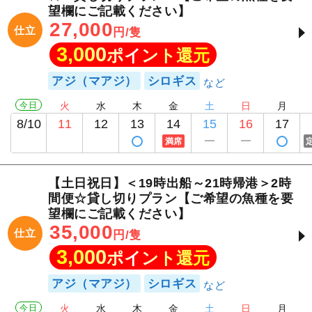
望欄にご記載ください】
27,000
仕立
円/隻
3,000
ポイント還元
アジ（マアジ）
シロギス
今日
火
水
木
金
土
日
月
8/10
11
12
13
14
15
16
17
満席
【土日祝日】＜19時出船～21時帰港＞2時
間便☆貸し切りプラン【ご希望の魚種を要
望欄にご記載ください】
35,000
仕立
円/隻
3,000
ポイント還元
アジ（マアジ）
シロギス
今日
火
水
木
金
土
日
月