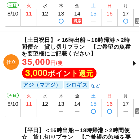
今日
火
水
木
金
土
日
月
8/10
11
12
13
14
15
16
17
満席
【土日祝日】＜16時出船～18時帰港＞2時
間便☆ 貸し切りプラン 【ご希望の魚種
を要望欄にご記載ください】
35,000
仕立
円/隻
3,000
ポイント還元
アジ（マアジ）
シロギス
今日
火
水
木
金
土
日
月
8/10
11
12
13
14
15
16
17
【平日】＜16時出船～18時帰港＞2時間便
☆ 貸し切りプラン 【ご希望の魚種を要