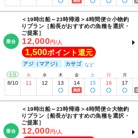
満席
＜19時出船～23時帰港＞4時間便☆小物釣
りプラン［船長がおすすめの魚種を選択・
ご提案］
PLAYFUL FISHING
12,000
乗合
円/人
1,500
ポイント還元
アジ（マアジ）
カサゴ
今日
火
水
木
金
土
日
月
8/10
11
12
13
14
15
16
17
満席
＜19時出船～23時帰港＞4時間便☆大物釣
りプラン［船長がおすすめの魚種を選択・
ご提案］
12,000
乗合
円/人