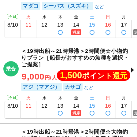
マダコ
シーバス（スズキ）
今日
火
水
木
金
土
日
月
8/10
11
12
13
14
15
16
17
満席
＜19時出船～21時帰港＞2時間便☆小物釣
りプラン［船長がおすすめの魚種を選択・
ご提案］
乗合
1,500
ポイント還元
9,000
円/人
アジ（マアジ）
カサゴ
今日
火
水
木
金
土
日
月
8/10
11
12
13
14
15
16
17
満席
＜19時出船～21時帰港＞2時間便☆大物釣