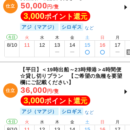
50,000
仕立
円/隻
3,000
ポイント還元
アジ（マアジ）
シロギス
今日
火
水
木
金
土
日
月
8/10
11
12
13
14
15
16
17
【平日】＜19時出船～23時帰港＞4時間便
☆貸し切りプラン 【ご希望の魚種を要望
欄にご記載ください】
36,000
仕立
円/隻
3,000
ポイント還元
アジ（マアジ）
シロギス
今日
火
水
木
金
土
日
月
8/10
11
12
13
14
15
16
17