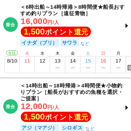
＜6時出船～14時帰港＞8時間便★船長おす
すめ釣りプラン［遠征青物］
16,000
円/人
乗合
1,500
ポイント還元
イナダ（ブリ）
サワラ
今日
火
水
木
金
土
日
月
8/10
11
12
13
14
15
16
17
＜14時出船～18時帰港＞4時間便★小物釣
りプラン［船長がおすすめの魚種を選択・
ご提案］
12,000
乗合
円/人
1,500
ポイント還元
アジ（マアジ）
シロギス