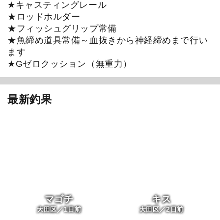
★キャスティングレール
★ロッドホルダー
★フィッシュグリップ常備
★魚締め道具常備～血抜きから神経締めまで行い
ます
★Gゼロクッション（無重力）
最新釣果
マゴチ
キス
1
2
大田区／
日前
大田区／
日前