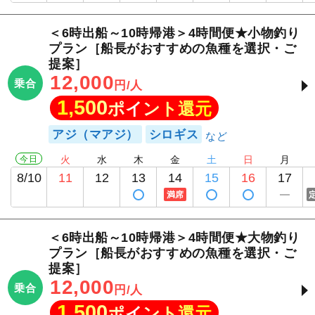
＜6時出船～10時帰港＞4時間便★小物釣り
プラン［船長がおすすめの魚種を選択・ご
提案］
12,000
乗合
円/人
1,500
ポイント還元
アジ（マアジ）
シロギス
今日
火
水
木
金
土
日
月
8/10
11
12
13
14
15
16
17
満席
＜6時出船～10時帰港＞4時間便★大物釣り
プラン［船長がおすすめの魚種を選択・ご
提案］
12,000
乗合
円/人
1,500
ポイント還元