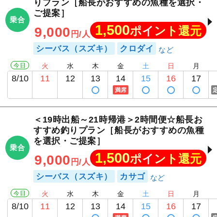
りプラン［船長がおすすめの魚種を選択・
ご提案］
乗合
1,500
ポイント還元
9,000
円/人
シーバス（スズキ）
クロダイ
今日
火
水
木
金
土
日
月
1
/
16
8/10
11
12
13
14
15
16
17
満席
＜19時出船～21時帰港＞2時間便☆船長お
すすめ釣りプラン［船長がおすすめの魚種
を選択・ご提案］
乗合
1,500
ポイント還元
9,000
円/人
シーバス（スズキ）
カサゴ
今日
火
水
木
金
土
日
月
8/10
11
12
13
14
15
16
17