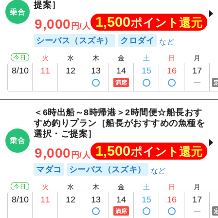
提案］
乗合
1,500
ポイント還元
9,000
円/人
シーバス（スズキ）
クロダイ
今日
火
水
木
金
土
日
月
8/10
11
12
13
14
15
16
17
満席
＜6時出船～8時帰港＞2時間便☆船長おす
すめ釣りプラン［船長がおすすめの魚種を
選択・ご提案］
乗合
1,500
ポイント還元
9,000
円/人
マダコ
シーバス（スズキ）
今日
火
水
木
金
土
日
月
8/10
11
12
13
14
15
16
17
満席