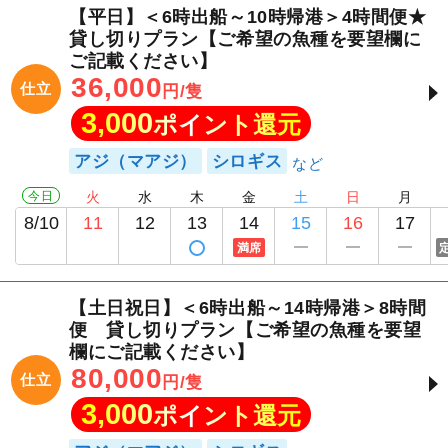
【平日】＜6時出船～10時帰港＞4時間便★
貸し切りプラン【ご希望の魚種を要望欄に
ご記載ください】
36,000
仕立
円/隻
3,000
ポイント還元
アジ（マアジ）
シロギス
今日
火
水
木
金
土
日
月
8/10
11
12
13
14
15
16
17
満席
【土日祝日】＜6時出船～14時帰港＞8時間
便 貸し切りプラン【ご希望の魚種を要望
欄にご記載ください】
80,000
仕立
円/隻
3,000
ポイント還元