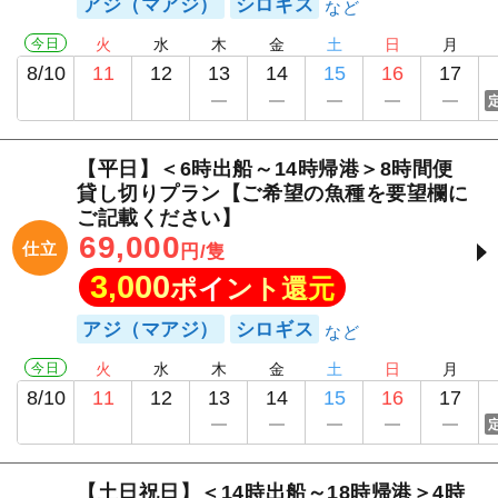
アジ（マアジ）
シロギス
今日
火
水
木
金
土
日
月
8/10
11
12
13
14
15
16
17
【平日】＜6時出船～14時帰港＞8時間便
貸し切りプラン【ご希望の魚種を要望欄に
ご記載ください】
69,000
仕立
円/隻
3,000
ポイント還元
アジ（マアジ）
シロギス
今日
火
水
木
金
土
日
月
8/10
11
12
13
14
15
16
17
【土日祝日】＜14時出船～18時帰港＞4時