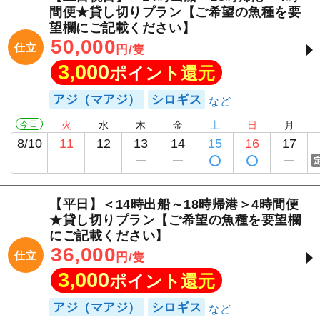
間便★貸し切りプラン【ご希望の魚種を要
望欄にご記載ください】
50,000
仕立
円/隻
3,000
ポイント還元
アジ（マアジ）
シロギス
今日
火
水
木
金
土
日
月
8/10
11
12
13
14
15
16
17
【平日】＜14時出船～18時帰港＞4時間便
★貸し切りプラン【ご希望の魚種を要望欄
にご記載ください】
36,000
仕立
円/隻
3,000
ポイント還元
アジ（マアジ）
シロギス