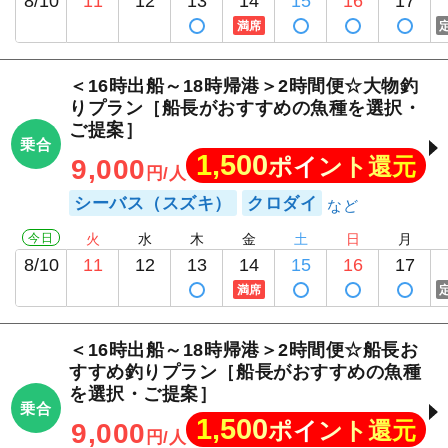
8/10
11
12
13
14
15
16
17
満席
＜16時出船～18時帰港＞2時間便☆大物釣
りプラン［船長がおすすめの魚種を選択・
ご提案］
乗合
1,500
ポイント還元
9,000
円/人
シーバス（スズキ）
クロダイ
今日
火
水
木
金
土
日
月
8/10
11
12
13
14
15
16
17
満席
＜16時出船～18時帰港＞2時間便☆船長お
すすめ釣りプラン［船長がおすすめの魚種
を選択・ご提案］
乗合
1,500
ポイント還元
9,000
円/人