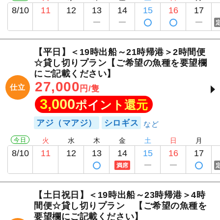
8/10
11
12
13
14
15
16
17
【平日】＜19時出船～21時帰港＞2時間便
☆貸し切りプラン【ご希望の魚種を要望欄
にご記載ください】
27,000
仕立
円/隻
3,000
ポイント還元
アジ（マアジ）
シロギス
今日
火
水
木
金
土
日
月
8/10
11
12
13
14
15
16
17
満席
【土日祝日】＜19時出船～23時帰港＞4時
間便☆貸し切りプラン 【ご希望の魚種を
要望欄にご記載ください】