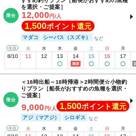
すすめ釣りプラン［船長がおすすめの魚種
を選択・ご提案］
12,000
乗合
円/人
1,500
ポイント還元
マダコ
シーバス（スズキ）
今日
火
水
木
金
土
日
月
8/10
11
12
13
14
15
16
17
満席
＜16時出船～18時帰港＞2時間便☆小物釣
りプラン［船長がおすすめの魚種を選択・
ご提案］
乗合
1,500
ポイント還元
9,000
円/人
アジ（マアジ）
シロギス
今日
火
水
木
金
土
日
月