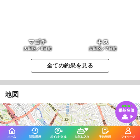
マゴチ
キス
6
7
大田区／
日前
大田区／
日前
全ての釣果を見る
地図