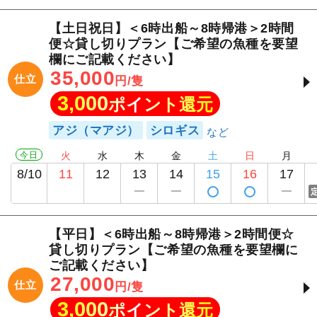
【土日祝日】＜6時出船～8時帰港＞2時間
便☆貸し切りプラン【ご希望の魚種を要望
欄にご記載ください】
35,000
仕立
円/隻
3,000
ポイント還元
アジ（マアジ）
シロギス
今日
火
水
木
金
土
日
月
8/10
11
12
13
14
15
16
17
【平日】＜6時出船～8時帰港＞2時間便☆
貸し切りプラン【ご希望の魚種を要望欄に
ご記載ください】
27,000
仕立
円/隻
3,000
ポイント還元