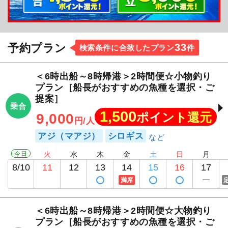
『ゆるさ』です。枠にハマらない釣り本来の魅力
を、初心者・経験者、老若男女問わずお届けしてい
ます！
33
予約プラン
検索条件に合致したプラン
件
当日の釣り方や狙う魚、出船時間などの釣りプラン
＜6時出船～8時帰港＞2時間便☆小物釣り
の詳細は、お席の確保後にお話し合いをして決めて
プラン［船長がおすすめの魚種を選択・ご
いきましょう！
提案］
乗合
1,500
ポイント還元
9,000
円/人
アジ（マアジ）
シロギス
今日
火
水
木
金
土
日
月
8/10
11
12
13
14
15
16
17
満席
＜6時出船～8時帰港＞2時間便☆大物釣り
プラン［船長がおすすめの魚種を選択・ご