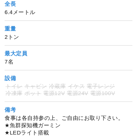
全長
6.4メートル
重量
2トン
最大定員
7名
設備
トイレ
キャビン
冷蔵庫
イケス
電子レンジ
冷凍庫
ポット
電源12V
電源24V
電源100V
備考
食事は各自持参の上、ご自由にお取り下さい。
★魚群探知機ガーミン
★LEDライト搭載