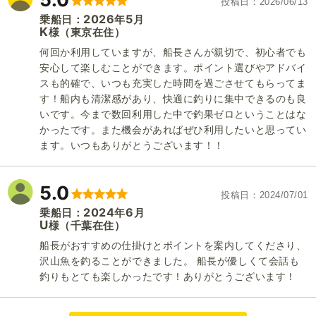
投稿日
2026/06/13
2026
5
乗船日：
年
月
K
（東京在住）
様
何回か利用していますが、船長さんが親切で、初心者でも
安心して楽しむことができます。ポイント選びやアドバイ
スも的確で、いつも充実した時間を過ごさせてもらってま
す！船内も清潔感があり、快適に釣りに集中できるのも良
いです。今まで数回利用した中で釣果ゼロということはな
かったです。また機会があればぜひ利用したいと思ってい
ます。いつもありがとうございます！！
5.0
投稿日
2024/07/01
2024
6
乗船日：
年
月
U
（千葉在住）
様
船長がおすすめの仕掛けとポイントを案内してくださり、
沢山魚を釣ることができました。 船長が優しくて会話も
釣りもとても楽しかったです！ありがとうございます！