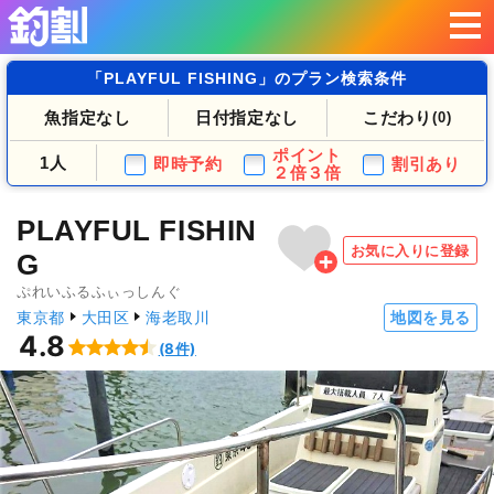
「PLAYFUL FISHING」のプラン検索条件
魚指定なし
日付指定なし
こだわり
(0)
ポイント
1人
即時予約
割引あり
２倍３倍
PLAYFUL FISHIN
お気に入りに登録
G
ぷれいふるふぃっしんぐ
東京都
大田区
海老取川
地図を見る
4.8
(8件)