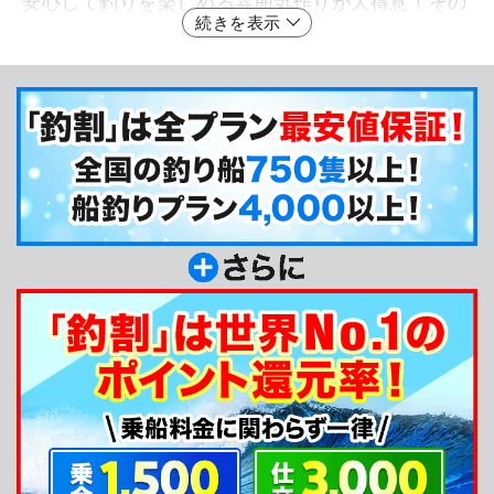
安心して釣りを楽しめる雰囲気作りが大得意！その
続きを表示
ため、PLAYFUL FISHINGへ訪れるお客さんの5割が
なんと釣り未経験で、女性やお子さんのファンも多
いそうです！どんな釣りものにもオールジャンル対
応可能なので、リクエストがあればどんどん相談し
ちゃいましょう☆広くてスピードの速い快適な2号
艇も希望があれば乗船可能です♪ご予約時に、気軽
にご相談ください☆
釣り船からのメッセージ
より釣りを身近に感じてもらえるように、希望が
あれば出船前に釣りのレクチャーをやっています。
また、釣り道具を持っていなくても気軽に楽しめる
ように竿・リールセット、ルアーなどのレンタル品
を充実させて、他にもルアーや仕掛けの販売も行っ
ています。自慢できるポイントは、なんと言っても