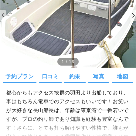
1
/
16
予約プラン
口コミ
釣果
写真
地図
都心からもアクセス抜群の羽田より出船しており、
車はもちろん電車でのアクセスもいいです！お笑い
が大好きな長山船長は、年齢は東京湾で一番若いで
すが、プロの釣り師であり知識も経験も豊富なんで
す！さらに、とても打ち解けやすい性格で、誰もが