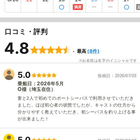
満席
口コミ・評判
4.8
(8件)
最高
お名前は名字のイニシャルです
5.0
投稿日
2026/07/03
2026
5
乗船日：
年
月
O
（埼玉在住）
様
妻と2人で初めてのボートシーバスで利用させていただき
ました。ほぼ初心者の状態でしたが、キャストの仕方から
分かりやすく教えていただき、初シーバスを釣り上げる事
が出来ました！
5.0