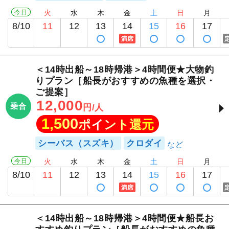
今日
火
水
木
金
土
日
月
8/10
11
12
13
14
15
16
17
満席
＜14時出船～18時帰港＞4時間便★大物釣
りプラン［船長がおすすめの魚種を選択・
ご提案］
12,000
乗合
円/人
1,500
ポイント還元
シーバス（スズキ）
クロダイ
今日
火
水
木
金
土
日
月
8/10
11
12
13
14
15
16
17
満席
＜14時出船～18時帰港＞4時間便★船長お