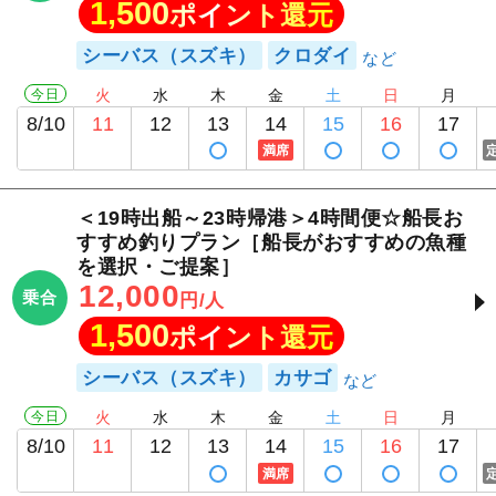
1,500
ポイント還元
シーバス（スズキ）
クロダイ
今日
火
水
木
金
土
日
月
8/10
11
12
13
14
15
16
17
満席
＜19時出船～23時帰港＞4時間便☆船長お
すすめ釣りプラン［船長がおすすめの魚種
を選択・ご提案］
12,000
乗合
円/人
1,500
ポイント還元
シーバス（スズキ）
カサゴ
今日
火
水
木
金
土
日
月
8/10
11
12
13
14
15
16
17
満席