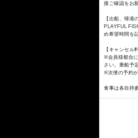
接ご確認をお
【出船、帰港
PLAYFUL
め希望時間を
【キャンセル
※会員様都合
さい。乗船予定
※次便の予約が
食事は各自持