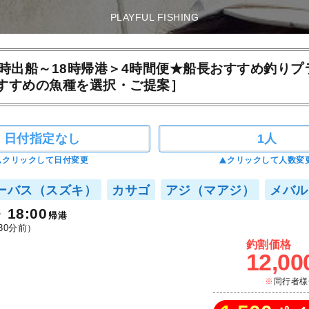
PLAYFUL FISHING
4時出船～18時帰港＞4時間便★船長おすすめ釣りプ
すすめの魚種を選択・ご提案］
日付指定なし
1人
クリックして日付変更
クリックして人数変
ーバス（スズキ）
カサゴ
アジ（マアジ）
メバル
18:00
帰港
30分前）
釣割価格
12,00
同行者様