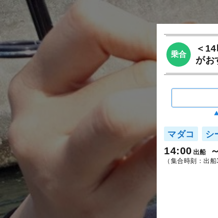
＜1
乗合
がお
マダコ
シ
14:00
出船
（集合時刻：出船