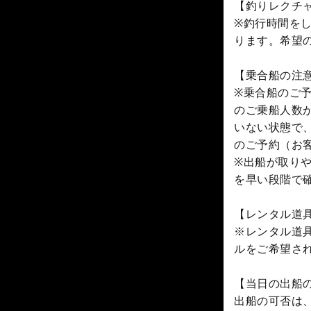
【釣りレクチ
※釣行時間を
ります。希望
【乗合船の注
※乗合船のご
のご乗船人数
いない状態で
のご予約（お
※出船が取り
を早い段階で
【レンタル道
※レンタル道
ルをご希望さ
【当日の出船
出船の可否は