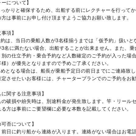
ャーについて】
しっかりと確保するため、出船する前にレクチャーを行ってか
の方は事前にお申し付け頂ますようご協力お願い致します。
意事項】
予約は、当日の乗船人数が3名様揃うまでは「仮予約」扱いと
が3名に満たない場合、出船することが出来ません。また、乗
、別の仕立予約・乗合予約など人数確定のご予約が入った場
客様）が優先となりますので予めご了承ください。
やめとなる場合は、船長が乗船予定日の前日までにご連絡致し
確定させたいお客様には、チャータープランでのご予約をお
具に関する注意事項】
具の破損や紛失時は、別途料金が発生致します。竿・リール
れる方は事前にご要望欄に必要な本数を記載してください。
の可否について】
、前日に釣り船から連絡が入ります。連絡がない場合はお電