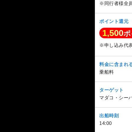
※同行者様全
ポイント還元
1,500
ポ
※申し込み代
料金に含まれ
乗船料
ターゲット
マダコ・シー
出船時刻
14:00