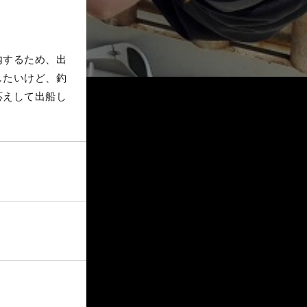
内するため、出
したいけど、釣
応えして出船し