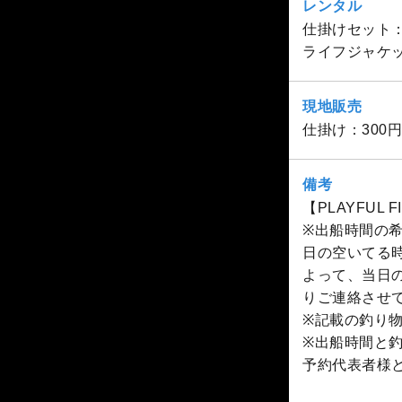
レンタル
仕掛けセット：
ライフジャケッ
現地販売
仕掛け：300円
備考
【PLAYFUL 
※出船時間の
日の空いてる
よって、当日
りご連絡させ
※記載の釣り
※出船時間と釣
予約代表者様