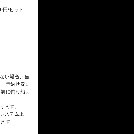
0円/セット、
ない場合、当
も、予約状況に
事前に釣り船よ
ります。
船システム上、
ります。