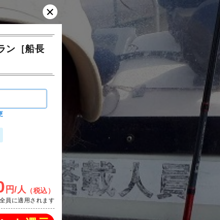
ラン［船長
更
0
円/人
（税込）
全員に適用されます