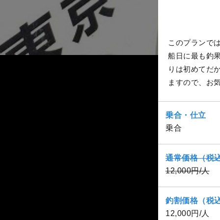
このプランで
船日に最も釣
りは初めてだ
ますので、お
乗合・仕立
乗合
通常価格（税
12,000円/人
釣割価格（税
12,000円/人